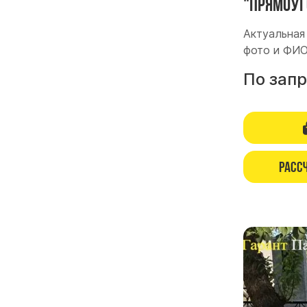
"Прямоуг
Актуальная 
фото и ФИО
По зап
Расс