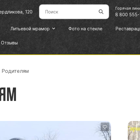
Горячая лин
вердликова, 120
8 800 555-
Литьевой мрамор
Фото на стекле
Реставрац
Отзывы
 Родителям
лям