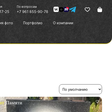
ия
По вопросам
17-25
+7 961 855-90-78
ия фото
Портфолио
О компании