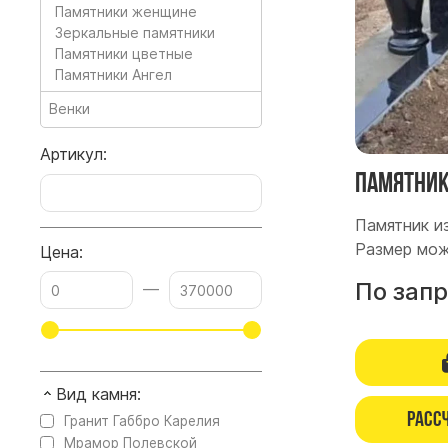
Памятники женщине
Зеркальные памятники
Памятники цветные
Памятники Ангел
Венки
Артикул:
Памятник 
Памятник из
Размер мож
Цена:
По зап
—
Вид камня:
Расс
Гранит Габбро Карелия
Мрамор Полевской