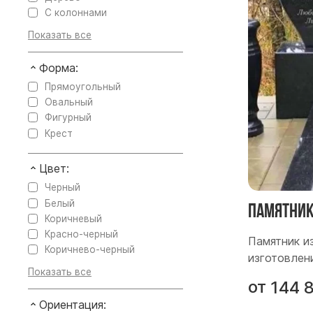
С колоннами
Форма:
Прямоугольный
Овальный
Фигурный
Крест
Цвет:
Черный
Белый
Памятник
Коричневый
Красно-черный
Памятник и
Коричнево-черный
изготовлен
от
144 
Ориентация: