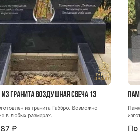
 из гранита Воздушная свеча 13
Пам
зготовлен из гранита Габбро. Возможно
Памя
ие в любых размерах.
изго
По
887
₽