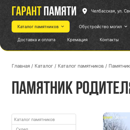
Гарант
памяти
Челбасская, ул. С
Каталог памятников
Обустройство могил
Доставка и оплата
Кремация
Контакты
Главная
/
Каталог
/
Каталог памятников
/
Памятник
Памятник Родите
Каталог памятников
Склеп