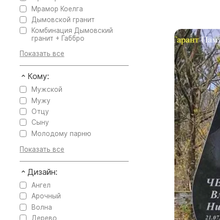
Мрамор Коелга
Дымовской гранит
Комбинация Дымовский
гранит + Габбро
Кому:
Мужской
Мужу
Отцу
Сыну
Молодому парню
Дизайн:
Ангел
Арочный
Волна
Дерево