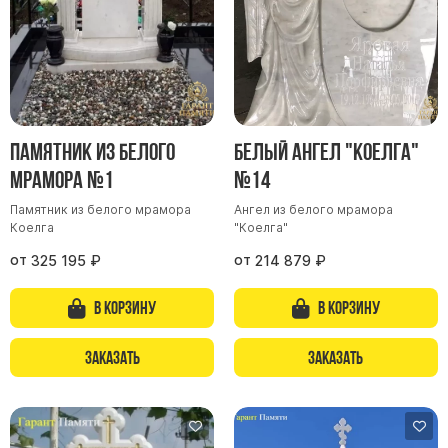
Скульптуры "Ангел" литиевые
Барельефы
Кресты
Голуби
Распятие
Памятник из белого
Белый ангел "Коелга"
Скорбящие
мрамора №1
№14
Цветы
Памятник из белого мрамора
Ангел из белого мрамора
Коелга
"Коелга"
от
от
325 195
₽
214 879
₽
В корзину
В корзину
Заказать
Заказать