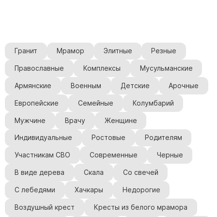
Гранит
Мрамор
Элитные
Резные
Православные
Комплексы
Мусульманские
Армянские
Военным
Детские
Арочные
Европейские
Семейные
Колумбарий
Мужчине
Врачу
Женщине
Индивидуальные
Ростовые
Родителям
Участникам СВО
Современные
Черные
В виде дерева
Скала
Со свечей
С лебедями
Хачкары
Недорогие
Воздушный крест
Кресты из белого мрамора