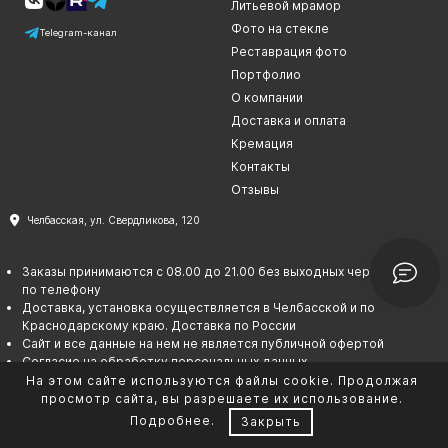
Литьевой мрамор
Фото на стекле
Telegram-канал
Реставрация фото
Портфолио
О компании
Доставка и оплата
Кремация
Контакты
Отзывы
Челбасская, ул. Свердликова, 120
Заказы принимаются с 08.00 до 21.00 без выходных через сайт или
по телефону
Доставка, установка осуществляется в Челбасской и по
Краснодарскому краю. Доставка по России
Сайт и все данные на нем не является публичной офертой
Согласие на обработку персональных данных
Политика в отношении обработки персональных данных
На этом сайте используются файлы cookie. Продолжая
Сотрудничество
просмотр сайта, вы разрешаете их использование.
Подробнее
.
Закрыть
ИНН 550208731492