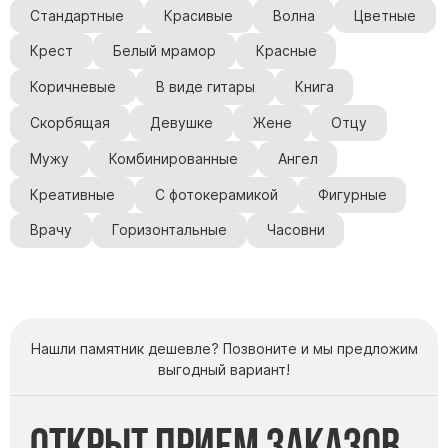
Стандартные
Красивые
Волна
Цветные
Крест
Белый мрамор
Красные
Коричневые
В виде гитары
Книга
Скорбящая
Девушке
Жене
Отцу
Мужу
Комбинированные
Ангел
Креативные
С фотокерамикой
Фигурные
Врачу
Горизонтальные
Часовни
Нашли памятник дешевле? Позвоните и мы предложим
выгодный вариант!
Открыт прием заказов