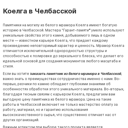
Коелга в Челбасской
Памятники на могилу из белого мрамора Коелга имеют богатую
историю в Челбасской. Мастера "
Гарант-памяти
"
умело используют
уникальные свойства этого камня, добываемого лишь в одном
месте — известном карьере Коелга, что придает каждому
произведению неповторимый характер и ценность. Мрамор Коелга
отличается исключительной однородностью структуры и
способностью к полировке до зеркального блеска, что делает его
идеальной основой для создания монументов любого масштаба и
стиля.
Если вы хотите
з
аказать памятник из белого мрамора в Челбасской
,
важно знать о преимуществах сотрудничества именно с нами. Во-
первых, резчики по камню обладают глубокими знаниями об
особенностях обработки этого уникального материала. Во-вторых,
благодаря тесным связям с карьером Коелга, предлагаем вам
выгодную цену памятника из белого мрамора. Цена на такие
работы в Челбасской включает не только мастерство оплату за
работу, материал, но и гарантию использования
высококачественного сырья, что существенно отличает нас от
других организаций.
Важным аспектом при выборе такого проекта является