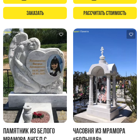
Памятники с колоннами
Памятники современные
Заказать
Рассчитать стоимость
Памятники стандартные
Памятники черные
Памятники со свечей
Памятники в виде дерева
Памятники с лебедями
Памятники в форме волны
Хачкары
Памятники ростовые
Памятники в форме скалы
Памятник Родителям
Флагштоки
Памятник из белого
Часовня из мрамора
Мемориальные доски
мрамора Ангел с
«Большая»