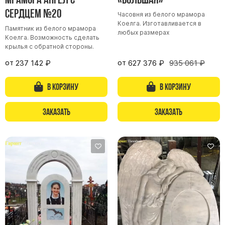
сердцем №20
Буквы из латуни
Часовня из белого мрамора
Коелга. Изготавливается в
Цоколь из гранита
Памятник из белого мрамора
любых размерах
Коелга. Возможность сделать
Ограды из гранита
крылья с обратной стороны.
Ограды из чугуна
от
от
237 142
₽
627 376
₽
935 061
₽
Столбы для ограды чугун
В корзину
В корзину
Ограды металл
Столы и лавки
Заказать
Заказать
Тротуарная плитка
Вазы полимерные
Подсвечники
Венки
Вазы из гранита
Скульптуры в полный рост