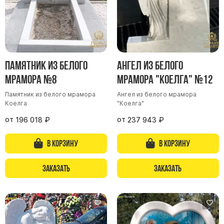
Скульптуры, барельефы и бюсты из бронзы
Колумбарий
Недорогие памятники
Памятники с фотокерамикой
Памятник из белого
Ангел из белого
Памятники животным
мрамора №8
мрамора "Коелга" №12
Памятники младенцу
Памятник из белого мрамора
Ангел из белого мрамора
Памятники двойные
Коелга
"Коелга"
Памятники женщине
от
от
196 018
₽
237 943
₽
Памятники маме
В корзину
В корзину
Памятники жене
Памятники девушке
Заказать
Заказать
Памятники дочери
Памятники мужчине
Памятники дедушке