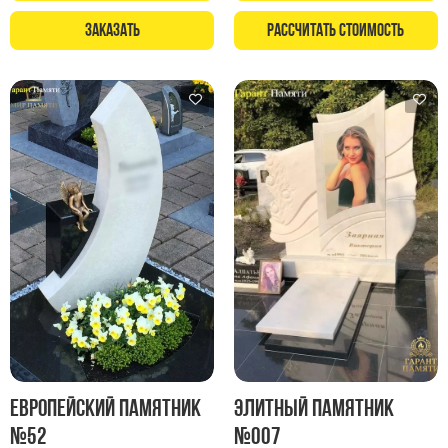
Памятники в форме креста
Заказать
Рассчитать стоимость
Зеркальные памятники
Памятники из белого мрамора Коелга
Креативные памятники
Кресты из белого мрамора
Фигурные памятники
Памятники в виде гитары
Памятники комбинированные
Памятники из цветного гранита
Памятники красные
Памятники красно-черные
Памятники коричневые
Памятники серые
Европейский памятник
Элитный памятник
Памятники зеленые
№52
№007
Памятники из Дымовского гранита