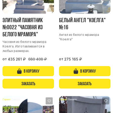
Элитный памятник
Белый ангел "Коелга"
№0022 "Часовня из
№16
белого мрамора"
Ангел из белого мрамора
"Коелга"
Часовня из белого мрамора
Коелга. Изготавливается в
любых размерах.
от
от
435 261
₽
680 408
₽
275 165
₽
В корзину
В корзину
Заказать
Заказать