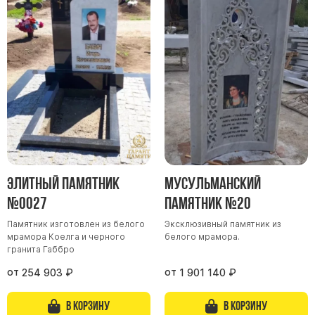
Элитный памятник
Мусульманский
№0027
памятник №20
Памятник изготовлен из белого
Эксклюзивный памятник из
мрамора Коелга и черного
белого мрамора.
гранита Габбро
от
от
254 903
₽
1 901 140
₽
В корзину
В корзину