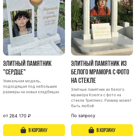
Участникам СВО
Памятники из гранита
Памятники из мрамора
Элитные памятники
Резные памятники
Мемориальные комплексы
Памятники с полноформатным фото
Элитный памятник
Элитный памятник из
Склеп
"Сердце"
белого мрамора с фото
Cкульптуры ангел
на стекле
Уникальная модель,
Детские памятники
подходящая под небольшие
Элитные памятник из белого
Памятники Мусульманские
размеры на новых кладбищах.
мрамора Коелга с фото на
стекле Триплекс. Размер может
Памятники Армянские
быть любой
Европейские памятники
от
По запросу
284 170
₽
Памятники "Клипарт"
Семейные памятники ( памятники на двоих )
В корзину
В корзину