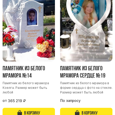
Памятники мужу
Памятники отцу
Памятники парню
Памятники сыну
Памятники вертикальные
Памятники врачу
Памятники горизонтальные
Памятники индивидуальные
Памятник из белого
Памятник из белого
Памятники классические
мрамора №14
мрамора Сердце №19
Памятники книга
Памятник из белого мрамора
Памятник из белого мрамора в
Памятники красивые
Коелга. Размер может быть
форме сердца с фото на стекле.
Памятники Православные
любой
Размер может быть любой
Памятники прямоугольные
от
По запросу
365 219
₽
Памятники с воздушным креcтом
В корзину
В корзину