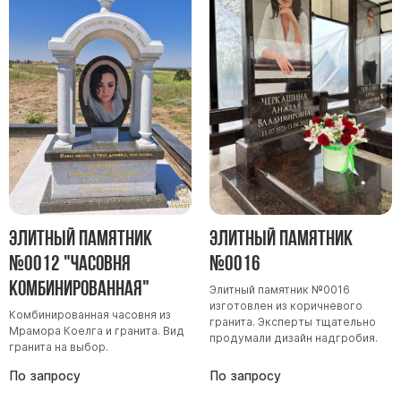
Памятники мужу
Памятники отцу
Памятники парню
Памятники сыну
Памятники вертикальные
Памятники врачу
Памятники горизонтальные
Памятники индивидуальные
Элитный памятник
Элитный памятник
Памятники классические
№0012 "Часовня
№0016
Памятники книга
комбинированная"
Элитный памятник №0016
Памятники красивые
изготовлен из коричневого
Комбинированная часовня из
Памятники Православные
гранита. Эксперты тщательно
Мрамора Коелга и гранита. Вид
продумали дизайн надгробия.
гранита на выбор.
Памятники прямоугольные
Памятники с воздушным креcтом
По запросу
По запросу