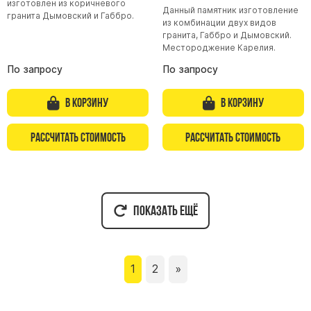
изготовлен из коричневого
Данный памятник изготовление
гранита Дымовский и Габбро.
из комбинации двух видов
гранита, Габбро и Дымовский.
Местороджение Карелия.
По запросу
По запросу
В корзину
В корзину
Рассчитать стоимость
Рассчитать стоимость
Показать ещё
1
2
»