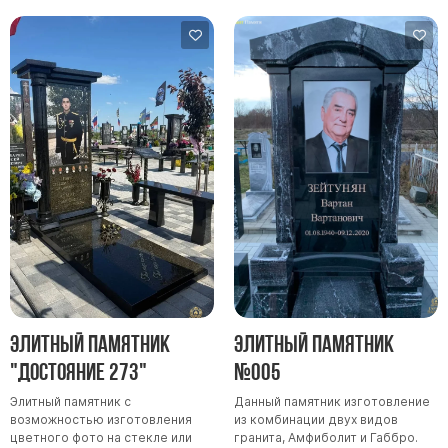
Памятники в форме креста
Зеркальные памятники
Памятники из белого мрамора Коелга
Креативные памятники
Кресты из белого мрамора
Фигурные памятники
Памятники в виде гитары
Памятники комбинированные
Памятники из цветного гранита
Памятники красные
Памятники красно-черные
Элитный памятник
Элитный памятник
Памятники коричневые
"Достояние 273"
№005
Памятники серые
Элитный памятник с
Данный памятник изготовление
Памятники зеленые
возможностью изготовления
из комбинации двух видов
цветного фото на стекле или
гранита, Амфиболит и Габбро.
Памятники из Дымовского гранита