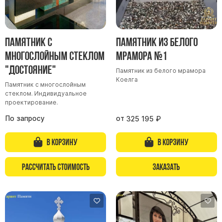
Скульптуры, барельефы и бюсты из бронзы
Колумбарий
Недорогие памятники
Памятник с
Памятник из белого
многослойным стеклом
мрамора №1
Памятники с фотокерамикой
"Достояние"
Памятники животным
Памятник из белого мрамора
Коелга
Памятники младенцу
Памятник с многослойным
стеклом. Индивидуальное
Памятники двойные
проектирование.
Памятники женщине
По запросу
от
325 195
₽
Памятники маме
В корзину
В корзину
Памятники жене
Памятники девушке
Рассчитать стоимость
Заказать
Памятники дочери
Памятники мужчине
Памятники дедушке