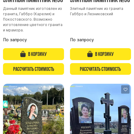
Цоколь из гранита
Данный памятник изготовлен из
Элитный памятник из гранита
гранита, Габбро (Карелия) и
Габбро и Лезниковский
Ограды из гранита
Покостовского. Возможно
изготовление цветного гранита
Ограды из чугуна
и мрамора.
Столбы для ограды чугун
По запросу
По запросу
Ограды металл
Столы и лавки
В корзину
В корзину
Тротуарная плитка
Рассчитать стоимость
Рассчитать стоимость
Вазы полимерные
Подсвечники
Венки
Вазы из гранита
Скульптуры в полный рост
Скульптуры "Ангел" литиевые