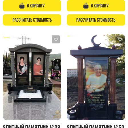
Памятники с колоннами
В корзину
В корзину
Памятники современные
Памятники стандартные
Рассчитать стоимость
Рассчитать стоимость
Памятники черные
Памятники со свечей
Памятники в виде дерева
Памятники с лебедями
Памятники в форме волны
Хачкары
Памятники ростовые
Памятники в форме скалы
Памятник Родителям
Мемориальные доски
Буквы из латуни
Элитный памятник №38
Элитный памятник №50