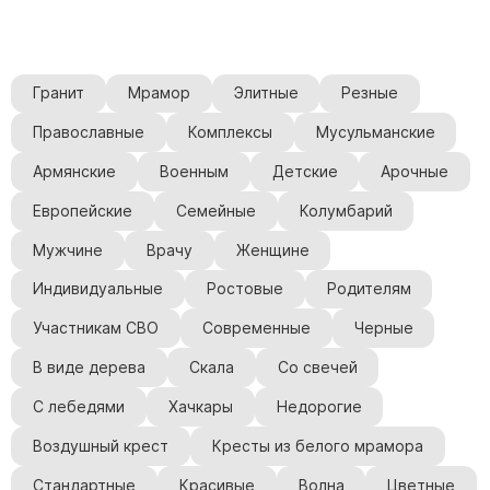
Гранит
Мрамор
Элитные
Резные
Православные
Комплексы
Мусульманские
Армянские
Военным
Детские
Арочные
Европейские
Семейные
Колумбарий
Мужчине
Врачу
Женщине
Индивидуальные
Ростовые
Родителям
Участникам СВО
Современные
Черные
В виде дерева
Скала
Со свечей
С лебедями
Хачкары
Недорогие
Воздушный крест
Кресты из белого мрамора
Стандартные
Красивые
Волна
Цветные