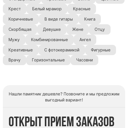
Крест
Белый мрамор
Красные
Коричневые
В виде гитары
Книга
Скорбящая
Девушке
Жене
Отцу
Мужу
Комбинированные
Ангел
Креативные
С фотокерамикой
Фигурные
Врачу
Горизонтальные
Часовни
Нашли памятник дешевле? Позвоните и мы предложим
выгодный вариант!
Открыт прием заказов