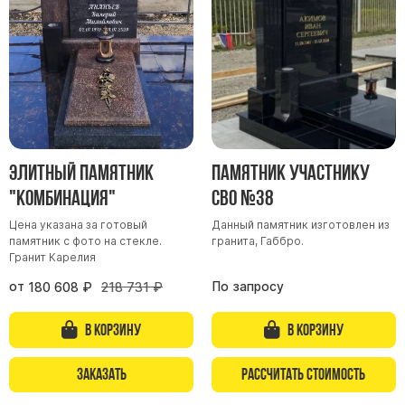
Участникам СВО
Памятники из гранита
Памятники из мрамора
Элитные памятники
Резные памятники
Мемориальные комплексы
Памятники с полноформатным фото
Элитный памятник
Памятник участнику
Склеп
"Комбинация"
СВО №38
Cкульптуры ангел
Цена указана за готовый
Данный памятник изготовлен из
памятник с фото на стекле.
гранита, Габбро.
Детские памятники
Гранит Карелия
Памятники Мусульманские
от
По запросу
180 608
₽
218 731
₽
Памятники Армянские
Европейские памятники
В корзину
В корзину
Памятники "Клипарт"
Заказать
Рассчитать стоимость
Семейные памятники ( памятники на двоих )