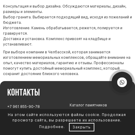
Консультация и выбор дизайна. Обсуждаются материалы, дизайн,
размеры и элементы.
Выбор гранита. Выбирается подходящий вид, исходя из пожеланий и
бюджета.
Изготовление. Камень обрабатывается, режется, полируется и
гравируется.
Доставка и установка. Комплекс привозят на кладбище и
устанавливают.
При выборе компании в Челбасской, которая занимается
изготовлением мемориальных комплексов, обращайте внимание на
опыт, качество материалов, гарантию и отзывы. Профессионалы
помогут купить достойный мемориальный комплекс, который
сохранит достояние близкого человека.
Контакты
Каталог памятников
+7 961 855-90-78
Обустройство могил
На этом сайте используются файлы cookie. Продолжая
Литьевой мрамор
просмотр сайта, вы разрешаете их использование.
Фото на стекле
Подробнее
.
Закрыть
Telegram-канал
Реставрация фото