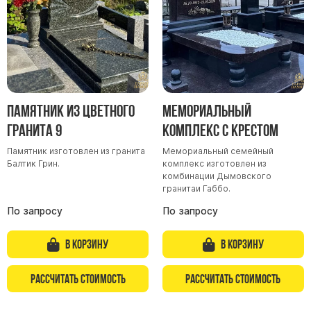
Барельефы
Кресты
Голуби
Распятие
Скорбящие
Памятник из цветного
Мемориальный
Цветы
гранита 9
комплекс с крестом
Памятник изготовлен из гранита
Мемориальный семейный
Балтик Грин.
комплекс изготовлен из
комбинации Дымовского
гранитаи Габбо.
По запросу
По запросу
В корзину
В корзину
Рассчитать стоимость
Рассчитать стоимость