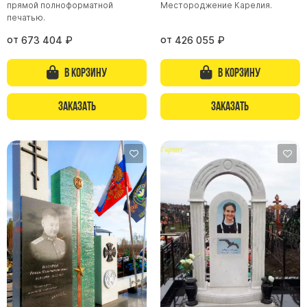
прямой полноформатной
Местороджение Карелия.
печатью.
Памятники из гранита Возрождение
Памятники из гранита Гранатовый Амфиболит
от
от
673 404
₽
426 055
₽
Памятники из гранита Сюскюянсаари
В корзину
В корзину
Памятники из гранита Балтик Грин
Памятники из гранита Покостовский
Заказать
Заказать
Памятники из гранита Лезниковский
Памятники из гранита Мансуровский
Памятники из гранита Масловский
Памятники из гранита Токовский
Памятники из гранита Капустинский
Арочные памятники
Памятники Крест
Памятники военным
Часовни из белого мрамора и гранита