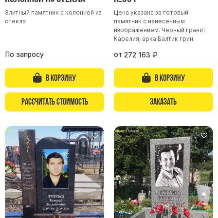
Элитный памятник с колонной из
Цена указана за готовый
Памятники из гранита Возрождение
стекла
памятник с нанесенным
Памятники из гранита Гранатовый Амфиболит
изображением. Черный гранит
Карелия, арка Балтик грин.
Памятники из гранита Сюскюянсаари
По запросу
от
272 163
₽
Памятники из гранита Балтик Грин
Памятники из гранита Покостовский
В корзину
В корзину
Памятники из гранита Лезниковский
Рассчитать стоимость
Заказать
Памятники из гранита Мансуровский
Памятники из гранита Масловский
Памятники из гранита Токовский
Памятники из гранита Капустинский
Арочные памятники
Памятники Крест
Памятники военным
Часовни из белого мрамора и гранита