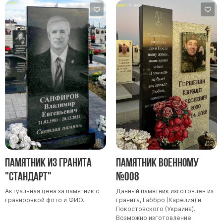
Памятники мужу
Памятники отцу
Памятники парню
Памятники сыну
Памятники вертикальные
Памятники врачу
Памятники горизонтальные
Памятники индивидуальные
Памятники классические
Памятники книга
Памятник из гранита
Памятник военному
Памятники красивые
"Стандарт"
№008
Памятники Православные
Актуальная цена за памятник с
Данный памятник изготовлен из
Памятники прямоугольные
гравировкой фото и ФИО.
гранита, Габбро (Карелия) и
Памятники с воздушным креcтом
Покостовского (Украина).
Возможно изготовление