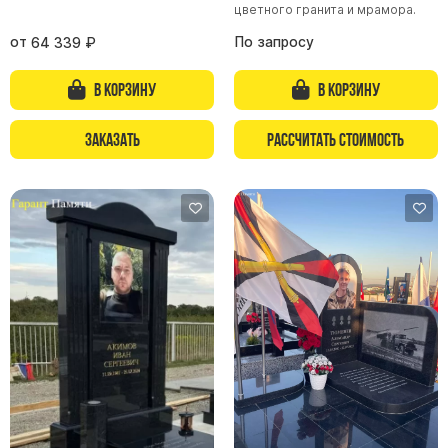
Памятники с колоннами
цветного гранита и мрамора.
Памятники современные
от
По запросу
64 339
₽
Памятники стандартные
В корзину
В корзину
Памятники черные
Памятники со свечей
Заказать
Рассчитать стоимость
Памятники в виде дерева
Памятники с лебедями
Памятники в форме волны
Хачкары
Памятники ростовые
Памятники в форме скалы
Памятник Родителям
Флагштоки
Мемориальные доски