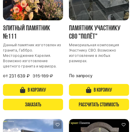
Элитный памятник
Памятник участнику
№111
СВО "Полёт"
Данный памятник изготовлен из
Мемориальная композиция
гранита, Габбро.
Участнику СВО. Возможно
Местороджение Карелия.
изготовление в любых
Возможно изготовление
размерах.
цветного гранита и мрамора.
от
По запросу
231 639
₽
315 189
₽
В корзину
В корзину
Заказать
Рассчитать стоимость