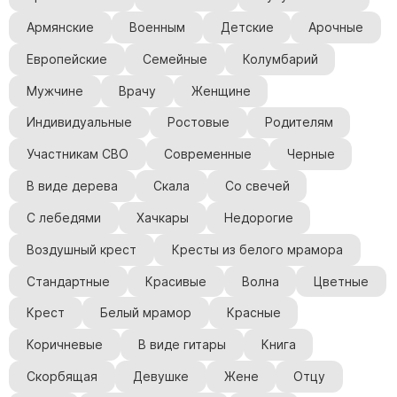
Армянские
Военным
Детские
Арочные
Европейские
Семейные
Колумбарий
Мужчине
Врачу
Женщине
Индивидуальные
Ростовые
Родителям
Участникам СВО
Современные
Черные
В виде дерева
Скала
Со свечей
С лебедями
Хачкары
Недорогие
Воздушный крест
Кресты из белого мрамора
Стандартные
Красивые
Волна
Цветные
Крест
Белый мрамор
Красные
Коричневые
В виде гитары
Книга
Скорбящая
Девушке
Жене
Отцу