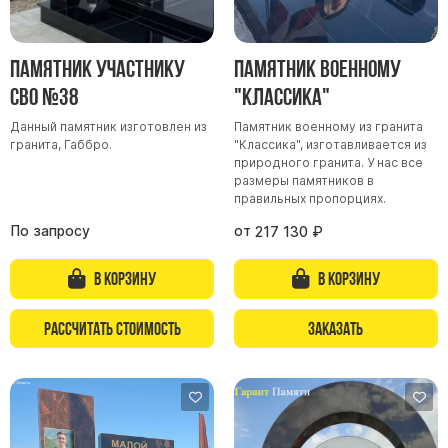
Буквы из латуни
Цоколь из гранита
Памятник участнику
Памятник военному
Ограды из гранита
СВО №38
"Классика"
Ограды из чугуна
Данный памятник изготовлен из
Памятник военному из гранита
Столбы для ограды чугун
гранита, Габбро.
"Классика", изготавливается из
природного гранита. У нас все
Ограды металл
размеры памятников в
правильных пропорциях.
Столы и лавки
По запросу
от
217 130
₽
Тротуарная плитка
Вазы полимерные
В корзину
В корзину
Подсвечники
Венки
Рассчитать стоимость
Заказать
Вазы из гранита
Скульптуры в полный рост