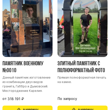
Скульптуры "Ангел" литиевые
Барельефы
Кресты
Голуби
Распятие
Скорбящие
Цветы
Памятник военному
Элитный памятник с
№0010
полноформатный фото
Данный памятник изготовление
Прямая полноформатная печать
из комбинации двух видов
на камне.
гранита, Габбро и Дымовский.
Местороджение Карелия.
от
По запросу
318 191
₽