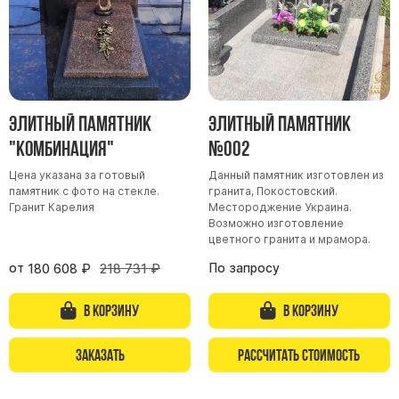
Скульптуры, барельефы и бюсты из бронзы
Колумбарий
Недорогие памятники
Памятники с фотокерамикой
Элитный памятник
Элитный памятник
Памятники животным
"Комбинация"
№002
Памятники младенцу
Цена указана за готовый
Данный памятник изготовлен из
Памятники двойные
памятник с фото на стекле.
гранита, Покостовский.
Памятники женщине
Гранит Карелия
Местороджение Украина.
Возможно изготовление
Памятники маме
цветного гранита и мрамора.
Памятники жене
от
По запросу
180 608
₽
218 731
₽
Памятники девушке
В корзину
В корзину
Памятники дочери
Заказать
Рассчитать стоимость
Памятники мужчине
Памятники дедушке