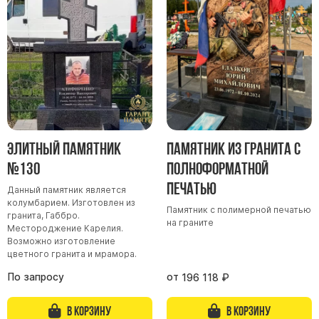
Участникам СВО
Памятники из гранита
Памятники из мрамора
Элитные памятники
Резные памятники
Мемориальные комплексы
Памятники с полноформатным фото
Элитный памятник
Памятник из гранита с
Склеп
№130
Полноформатной
Cкульптуры ангел
печатью
Данный памятник является
Детские памятники
колумбарием. Изготовлен из
Памятник с полимерной печатью
Памятники Мусульманские
гранита, Габбро.
на граните
Местороджение Карелия.
Памятники Армянские
Возможно изготовление
цветного гранита и мрамора.
Европейские памятники
По запросу
от
196 118
₽
Памятники "Клипарт"
Семейные памятники ( памятники на двоих )
В корзину
В корзину