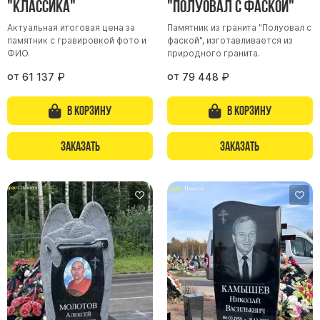
"Классика"
"Полуовал с фаской"
Актуальная итоговая цена за
Памятник из гранита "Полуовал с
памятник с гравировкой фото и
фаской", изготавливается из
ФИО.
природного гранита.
от
от
61 137
₽
79 448
₽
В корзину
В корзину
Заказать
Заказать