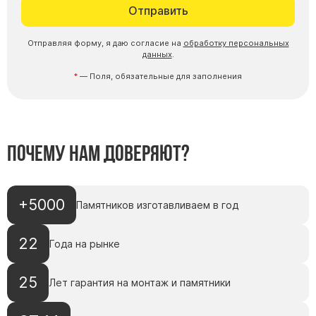
Отправить
Цоколь из гранита
Ограды из гранита
Отправляя форму, я даю согласие на
обработку персональных
данных
.
Ограды из чугуна
— Поля, обязательные для заполнения
Столбы для ограды чугун
Ограды металл
Столы и лавки
Тротуарная плитка
Почему нам доверяют?
Вазы полимерные
Подсвечники
+5000
Памятников изготавливаем в год
Венки
Вазы из гранита
22
Года на рынке
Скульптуры в полный рост
25
Лет гарантия на монтаж и памятники
Скульптуры "Ангел" литиевые