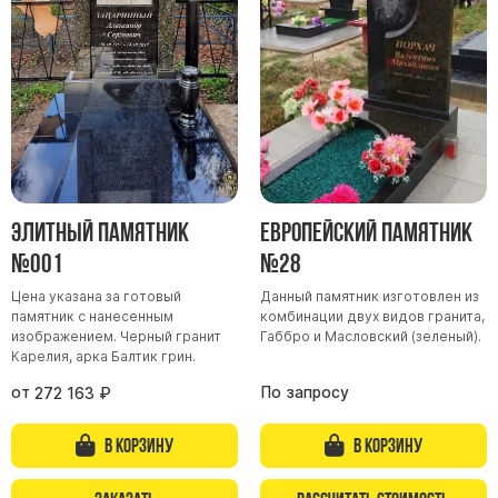
Участникам СВО
Памятники из гранита
Памятники из мрамора
Элитные памятники
Резные памятники
Мемориальные комплексы
Памятники с полноформатным фото
Элитный памятник
Европейский памятник
Склеп
№001
№28
Cкульптуры ангел
Цена указана за готовый
Данный памятник изготовлен из
Детские памятники
памятник с нанесенным
комбинации двух видов гранита,
Памятники Мусульманские
изображением. Черный гранит
Габбро и Масловский (зеленый).
Карелия, арка Балтик грин.
Памятники Армянские
от
По запросу
272 163
₽
Европейские памятники
Памятники "Клипарт"
В корзину
В корзину
Семейные памятники ( памятники на двоих )