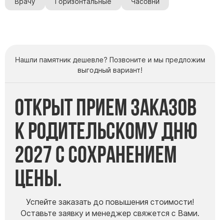
Врачу
Горизонтальные
Часовни
Памятники мужу
Памятники отцу
Памятники парню
Памятники сыну
Нашли памятник дешевле? Позвоните и мы предложим
выгодный вариант!
Памятники вертикальные
Памятники врачу
Открыт прием заказов
Памятники горизонтальные
Памятники индивидуальные
к Родительскому дню
Памятники классические
2027 с сохранением
Памятники книга
Памятники красивые
цены.
Памятники Православные
Памятники прямоугольные
Успейте заказать до повышения стоимости!
Памятники с воздушным креcтом
Оставьте заявку и менеджер свяжется с Вами.