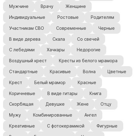
Скульптуры, барельефы и бюсты из бронзы
Мужчине
Врачу
Женщине
Колумбарий
Индивидуальные
Ростовые
Родителям
Недорогие памятники
Участникам СВО
Современные
Черные
Памятники с фотокерамикой
В виде дерева
Скала
Со свечей
Памятники животным
С лебедями
Хачкары
Недорогие
Памятники младенцу
Памятники двойные
Воздушный крест
Кресты из белого мрамора
Памятники женщине
Стандартные
Красивые
Волна
Цветные
Памятники маме
Крест
Белый мрамор
Красные
Памятники жене
Коричневые
В виде гитары
Книга
Памятники девушке
Скорбящая
Девушке
Жене
Отцу
Памятники дочери
Мужу
Комбинированные
Ангел
Памятники мужчине
Креативные
С фотокерамикой
Фигурные
Памятники дедушке