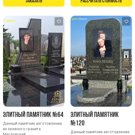
Заказать
Рассчитать стоимость
Памятники в форме креста
Зеркальные памятники
Памятники из белого мрамора Коелга
Креативные памятники
Кресты из белого мрамора
Фигурные памятники
Памятники в виде гитары
Памятники комбинированные
Памятники из цветного гранита
Памятники красные
Памятники красно-черные
Памятники коричневые
Элитный памятник №64
Элитный памятник
Памятники серые
№120
Данный памятник изготовление
Памятники зеленые
из зеленого гранита
Данный памятник изготовление
Памятники из Дымовского гранита
Масловский.