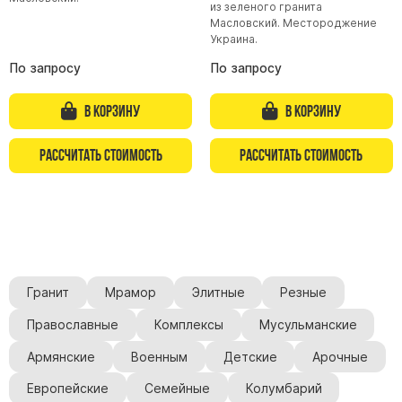
из зеленого гранита
Масловский. Местороджение
Памятники из гранита Возрождение
Украина.
Памятники из гранита Гранатовый Амфиболит
По запросу
По запросу
Памятники из гранита Сюскюянсаари
Памятники из гранита Балтик Грин
В корзину
В корзину
Памятники из гранита Покостовский
Рассчитать стоимость
Рассчитать стоимость
Памятники из гранита Лезниковский
Памятники из гранита Мансуровский
Памятники из гранита Масловский
Памятники из гранита Токовский
Памятники из гранита Капустинский
Гранит
Мрамор
Элитные
Резные
Арочные памятники
Православные
Комплексы
Мусульманские
Памятники Крест
Армянские
Военным
Детские
Арочные
Памятники военным
Европейские
Семейные
Колумбарий
Часовни из белого мрамора и гранита