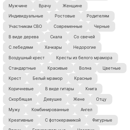
Мужчине
Врачу
Женщине
Индивидуальные
Ростовые
Родителям
Участникам СВО
Современные
Черные
В виде дерева
Скала
Со свечей
С лебедями
Хачкары
Недорогие
Воздушный крест
Кресты из белого мрамора
Стандартные
Красивые
Волна
Цветные
Крест
Белый мрамор
Красные
Коричневые
В виде гитары
Книга
Скорбящая
Девушке
Жене
Отцу
Мужу
Комбинированные
Ангел
Креативные
С фотокерамикой
Фигурные