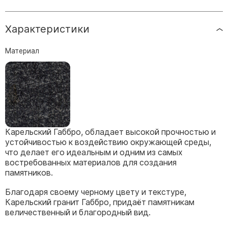
Скульптуры, барельефы и бюсты из бронзы
Колумбарий
Характеристики
Недорогие памятники
Материал
Памятники с фотокерамикой
Памятники животным
Памятники младенцу
Памятники двойные
Памятники женщине
Карельский Габбро, обладает высокой прочностью и
Памятники маме
устойчивостью к воздействию окружающей среды,
Памятники жене
что делает его идеальным и одним из самых
востребованных материалов для создания
Памятники девушке
памятников.
Памятники дочери
Благодаря своему черному цвету и текстуре,
Карельский гранит Габбро, придаёт памятникам
Памятники мужчине
величественный и благородный вид.
Памятники дедушке