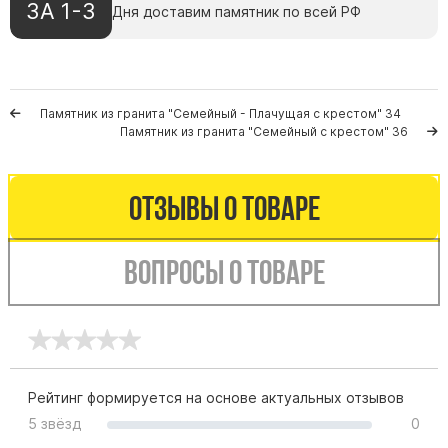
ЗА 1-3
Дня доставим памятник по всей РФ
Буквы из латуни
Цоколь из гранита
Ограды из гранита
Ограды из чугуна
Памятник из гранита "Семейный - Плачущая с крестом" 34
Памятник из гранита "Семейный с крестом" 36
Столбы для ограды чугун
Ограды металл
Отзывы о товаре
Столы и лавки
Тротуарная плитка
Вопросы о товаре
Вазы полимерные
Подсвечники
Венки
Вазы из гранита
Скульптуры в полный рост
Рейтинг формируется на основе актуальных отзывов
5 звёзд
0