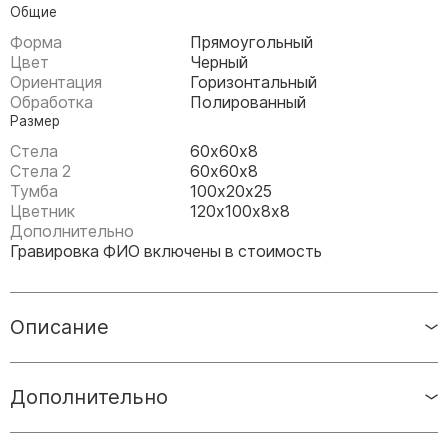
Памятники мужу
Общие
Памятники отцу
Форма
Прямоугольный
Цвет
Черный
Памятники парню
Ориентация
Горизонтальный
Памятники сыну
Обработка
Полированный
Размер
Памятники вертикальные
Стела
60х60х8
Стела 2
60х60х8
Памятники врачу
Тумба
100х20х25
Памятники горизонтальные
Цветник
120х100х8х8
Дополнительно
Памятники индивидуальные
Гравировка ФИО включены в стоимость
Памятники классические
Памятники книга
Описание
Памятники красивые
Памятники Православные
Памятники прямоугольные
Дополнительно
Памятники с воздушным креcтом