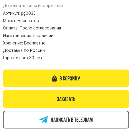
Дополнительная информация:
Памятники из гранита Возрождение
Артикул: pg0035
Памятники из гранита Гранатовый Амфиболит
Макет: Бесплатно
Памятники из гранита Сюскюянсаари
Оплата: После согласования
Памятники из гранита Балтик Грин
Изготовление: в наличии
Хранение: Бесплатно
Памятники из гранита Покостовский
Доставка по России
Памятники из гранита Лезниковский
Гарантия: до 30 лет
Памятники из гранита Мансуровский
Памятники из гранита Масловский
В корзину
Памятники из гранита Токовский
Памятники из гранита Капустинский
Заказать
Арочные памятники
Памятники Крест
Написать в telegram
Памятники военным
Часовни из белого мрамора и гранита