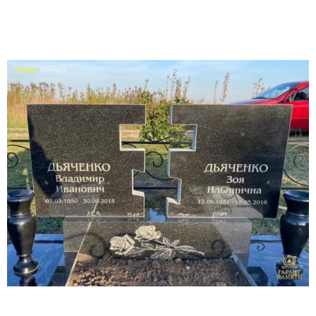
Участникам СВО
Памятники из гранита
Памятники из мрамора
Элитные памятники
Резные памятники
Мемориальные комплексы
Памятники с полноформатным фото
Склеп
Cкульптуры ангел
Детские памятники
Памятники Мусульманские
Памятники Армянские
Европейские памятники
Памятники "Клипарт"
Семейные памятники ( памятники на двоих )