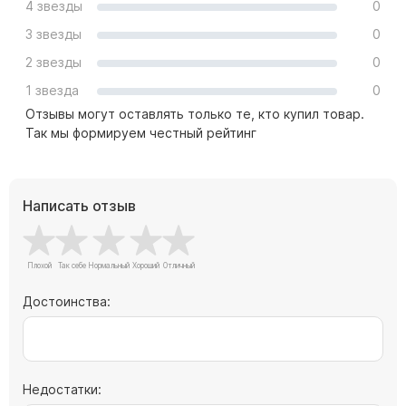
4 звезды
0
Скульптуры "Ангел" литиевые
3 звезды
0
Барельефы
2 звезды
0
Кресты
1 звезда
0
Голуби
Отзывы могут оставлять только те, кто купил товар.
Распятие
Так мы формируем честный рейтинг
Скорбящие
Цветы
Написать отзыв
Достоинства:
Недостатки: