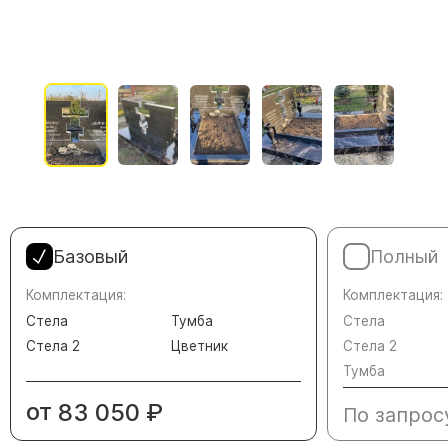
Памятники в форме креста
Зеркальные памятники
Памятники из белого мрамора Коелга
Креативные памятники
Кресты из белого мрамора
Фигурные памятники
Памятники в виде гитары
Памятники комбинированные
Базовый
Полный
Памятники из цветного гранита
Памятники красные
Комплектация:
Комплектация:
Стела
Тумба
Стела
Памятники красно-черные
Стела 2
Цветник
Стела 2
Памятники коричневые
Тумба
Памятники серые
от
83 050
₽
По запрос
Памятники зеленые
Памятники из Дымовского гранита