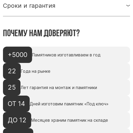
Памятники с колоннами
Сроки и гарантия
Памятники современные
Памятники стандартные
Памятники черные
Почему нам доверяют?
Памятники со свечей
Памятники в виде дерева
+5000
Памятники с лебедями
Памятников изготавливаем в год
Памятники в форме волны
22
Года на рынке
Хачкары
Памятники ростовые
25
Лет гарантия на монтаж и памятники
Памятники в форме скалы
Памятник Родителям
ОТ 14
Дней изготовим памятник «Под ключ»
ДО 12
Месяцев храним памятник на складе
Флагштоки
Мемориальные доски