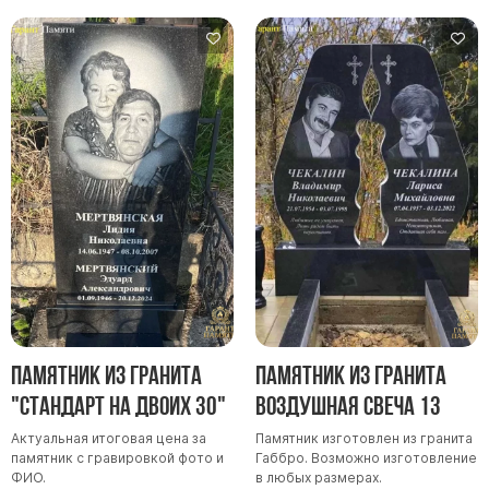
Памятники в форме креста
Зеркальные памятники
Памятники из белого мрамора Коелга
Креативные памятники
Кресты из белого мрамора
Фигурные памятники
Памятники в виде гитары
Памятники комбинированные
Памятники из цветного гранита
Памятники красные
Памятники красно-черные
Памятник из гранита
Памятник из гранита
Памятники коричневые
"Стандарт на двоих 30"
Воздушная свеча 13
Памятники серые
Актуальная итоговая цена за
Памятник изготовлен из гранита
Памятники зеленые
памятник с гравировкой фото и
Габбро. Возможно изготовление
ФИО.
в любых размерах.
Памятники из Дымовского гранита