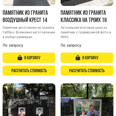
Скульптуры, барельефы и бюсты из бронзы
Памятник из гранита
Памятник из гранита
Колумбарий
Воздушный крест 14
Классика на троих 16
Недорогие памятники
Памятник изготовлен из гранита
Актуальная итоговая цена за
Памятники с фотокерамикой
Габбро. Возможно изготовление
памятник с гравировкой фото и
Памятники животным
в любых размерах.
ФИО.
Памятники младенцу
По запросу
По запросу
Памятники двойные
В корзину
В корзину
Памятники женщине
Памятники маме
Рассчитать стоимость
Рассчитать стоимость
Памятники жене
Памятники девушке
Памятники дочери
Памятники мужчине
Памятники дедушке