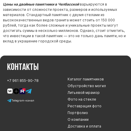
Цены на двойные памятники в Челбасской
варьируются в
зависимости от сложности проекта, размеров и используемых
материалов. Стандартный памятник с двумя стелами из
высококачественных видов гранита может стоить от 150 000
рублей, тогда как более сложные и уникальные проекты могут
достигать суммы в несколько миллионов. Однако, стоит отметить,
что инвестиции в такой памятник — это не только дань памяти, но и
вклад в украшение городской среды.
Контакты
Каталог памятников
+7 961 855-90-78
Обустройство могил
Литьевой мрамор
Фото на стекле
Telegram-канал
Реставрация фото
Портфолио
О компании
Доставка и оплата