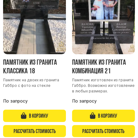
Памятники мужу
Памятники отцу
Памятники парню
Памятники сыну
Памятники вертикальные
Памятники врачу
Памятник из гранита
Памятник из гранита
Памятники горизонтальные
Классика 18
Комбинация 21
Памятники индивидуальные
Памятник на двоих из гранита
Памятник изготовлен из гранита
Памятники классические
Габбро с фото на стекле
Габбро. Возможно изготовление
в любых размерах.
Памятники книга
По запросу
По запросу
Памятники красивые
Памятники Православные
В корзину
В корзину
Памятники прямоугольные
Памятники с воздушным креcтом
Рассчитать стоимость
Рассчитать стоимость