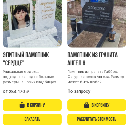
Участникам СВО
Памятники из гранита
Памятники из мрамора
Элитные памятники
Резные памятники
Мемориальные комплексы
Памятники с полноформатным фото
Элитный памятник
Памятник из гранита
Склеп
"Сердце"
Ангел 6
Cкульптуры ангел
Уникальная модель,
Памятник из гранита Габбро.
подходящая под небольшие
Фигурная резка Ангела. Размер
Детские памятники
размеры на новых кладбищах.
может быть любой
Памятники Мусульманские
от
По запросу
284 170
₽
Памятники Армянские
Европейские памятники
В корзину
В корзину
Памятники "Клипарт"
Заказать
Рассчитать стоимость
Семейные памятники ( памятники на двоих )