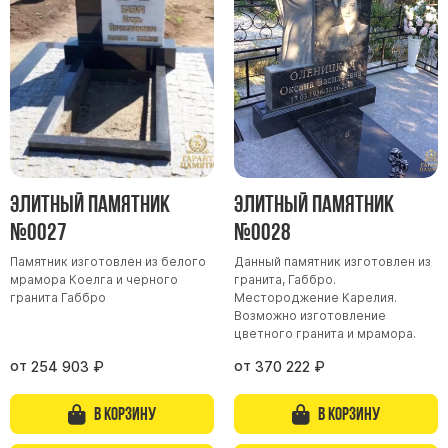
Элитный памятник
Элитный памятник
№0027
№0028
Памятник изготовлен из белого
Данный памятник изготовлен из
мрамора Коелга и черного
гранита, Габбро.
гранита Габбро
Местороджение Карелия.
Возможно изготовление
цветного гранита и мрамора.
от
от
254 903
₽
370 222
₽
В корзину
В корзину