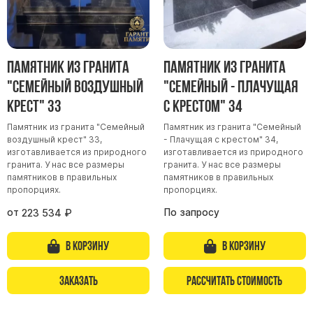
Барельефы
Кресты
Голуби
Памятник из гранита
Памятник из гранита
Распятие
"Семейный воздушный
"Семейный - Плачущая
Скорбящие
крест" 33
с крестом" 34
Цветы
Памятник из гранита "Семейный
Памятник из гранита "Семейный
воздушный крест" 33,
- Плачущая с крестом" 34,
изготавливается из природного
изготавливается из природного
гранита. У нас все размеры
гранита. У нас все размеры
памятников в правильных
памятников в правильных
пропорциях.
пропорциях.
от
По запросу
223 534
₽
В корзину
В корзину
Заказать
Рассчитать стоимость