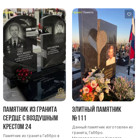
Памятники с колоннами
Памятники современные
Памятники стандартные
Памятники черные
Памятники со свечей
Памятники в виде дерева
Памятники с лебедями
Памятники в форме волны
Хачкары
Памятники ростовые
Памятники в форме скалы
Памятник Родителям
Памятник из гранита
Элитный памятник
Сердце с воздушным
№111
крестом 24
Мемориальные доски
Данный памятник изготовлен из
гранита, Габбро.
Буквы из латуни
Памятник из гранита Габбро в