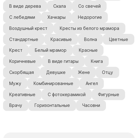
В виде дерева
Скала
Со свечей
С лебедями
Хачкары
Недорогие
Воздушный крест
Кресты из белого мрамора
Стандартные
Красивые
Волна
Цветные
Крест
Белый мрамор
Красные
Коричневые
В виде гитары
Книга
Скорбящая
Девушке
Жене
Отцу
Мужу
Комбинированные
Ангел
Креативные
С фотокерамикой
Фигурные
Врачу
Горизонтальные
Часовни