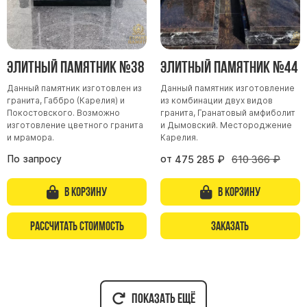
Элитный памятник №38
Элитный памятник №44
Данный памятник изготовлен из
Данный памятник изготовление
гранита, Габбро (Карелия) и
из комбинации двух видов
Покостовского. Возможно
гранита, Гранатовый амфиболит
изготовление цветного гранита
и Дымовский. Местороджение
и мрамора.
Карелия.
По запросу
от
475 285
₽
610 366
₽
В корзину
В корзину
Рассчитать стоимость
Заказать
Показать ещё