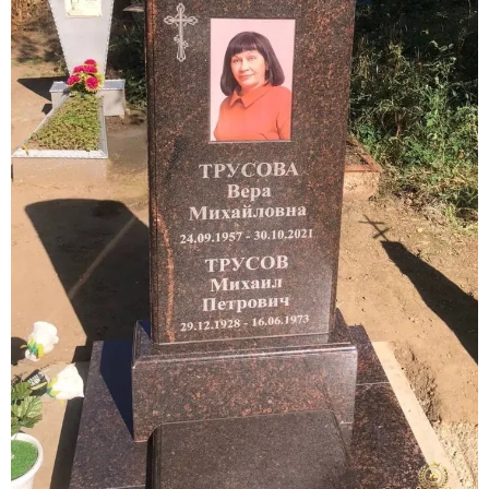
Участникам СВО
Памятники из гранита
Памятники из мрамора
Элитные памятники
Резные памятники
Мемориальные комплексы
Памятники с полноформатным фото
Склеп
Cкульптуры ангел
Детские памятники
Памятники Мусульманские
Памятники Армянские
Европейские памятники
Памятники "Клипарт"
Семейные памятники ( памятники на двоих )