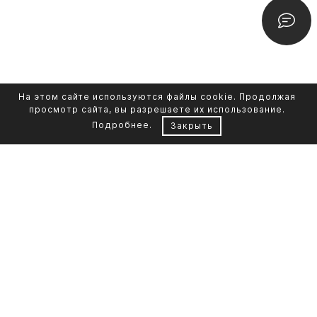
На этом сайте используются файлы cookie. Продолжая
просмотр сайта, вы разрешаете их использование.
Подробнее
.
Закрыть
Контакты
Каталог памятников
+7 961 855-90-78
Обустройство могил
Литьевой мрамор
Фото на стекле
Telegram-канал
Реставрация фото
Портфолио
О компании
Доставка и оплата