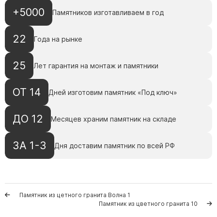
Памятники с колоннами
+5000
Памятников изготавливаем в год
Памятники современные
Памятники стандартные
22
Года на рынке
Памятники черные
Памятники со свечей
25
Лет гарантия на монтаж и памятники
Памятники в виде дерева
Памятники с лебедями
ОТ 14
Дней изготовим памятник «Под ключ»
Памятники в форме волны
ДО 12
Хачкары
Месяцев храним памятник на складе
Памятники ростовые
ЗА 1-3
Дня доставим памятник по всей РФ
Памятники в форме скалы
Памятник Родителям
Памятник из цетного гранита Волна 1
Мемориальные доски
Памятник из цветного гранита 10
Буквы из латуни