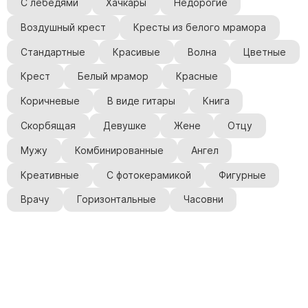
С лебедями
Хачкары
Недорогие
Воздушный крест
Кресты из белого мрамора
Стандартные
Красивые
Волна
Цветные
Крест
Белый мрамор
Красные
Коричневые
В виде гитары
Книга
Скорбящая
Девушке
Жене
Отцу
Мужу
Комбинированные
Ангел
Креативные
С фотокерамикой
Фигурные
Врачу
Горизонтальные
Часовни