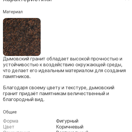
Скульптуры, барельефы и бюсты из бронзы
Материал
Колумбарий
Недорогие памятники
Памятники с фотокерамикой
Памятники животным
Памятники младенцу
Дымовский гранит обладает высокой прочностью и
Памятники двойные
устойчивостью к воздействию окружающей среды,
Памятники женщине
что делает его идеальным материалом для создания
памятников.
Памятники маме
Памятники жене
Благодаря своему цвету и текстуре, дымовский
гранит придаёт памятникам величественный и
Памятники девушке
благородный вид.
Памятники дочери
Общие
Памятники мужчине
Форма
Фигурный
Памятники дедушке
Цвет
Коричневый