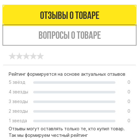
Цоколь из гранита
Отзывы о товаре
Ограды из гранита
Ограды из чугуна
Вопросы о товаре
Столбы для ограды чугун
Ограды металл
Столы и лавки
Тротуарная плитка
Вазы полимерные
Рейтинг формируется на основе актуальных отзывов
5 звёзд
0
Подсвечники
Венки
4 звезды
0
Вазы из гранита
3 звезды
0
Скульптуры в полный рост
2 звезды
0
1 звезда
0
Отзывы могут оставлять только те, кто купил товар.
Скульптуры "Ангел" литиевые
Так мы формируем честный рейтинг