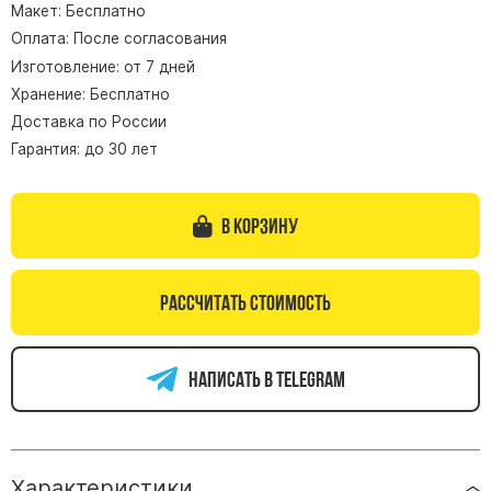
Макет: Бесплатно
Памятники из гранита Возрождение
Оплата: После согласования
Памятники из гранита Гранатовый Амфиболит
Изготовление: от 7 дней
Хранение: Бесплатно
Памятники из гранита Сюскюянсаари
Доставка по России
Памятники из гранита Балтик Грин
Гарантия: до 30 лет
Памятники из гранита Покостовский
Памятники из гранита Лезниковский
В корзину
Памятники из гранита Мансуровский
Памятники из гранита Масловский
Памятники из гранита Токовский
Рассчитать стоимость
Памятники из гранита Капустинский
Написать в telegram
Арочные памятники
Памятники Крест
Памятники военным
Часовни из белого мрамора и гранита
Характеристики