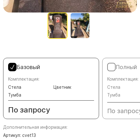
Памятники в форме креста
Зеркальные памятники
Памятники из белого мрамора Коелга
Креативные памятники
Кресты из белого мрамора
Фигурные памятники
Памятники в виде гитары
Базовый
Полный
Памятники комбинированные
Комплектация:
Комплектация:
Памятники из цветного гранита
Стела
Цветник
Стела
Памятники красные
Тумба
Тумба
Памятники красно-черные
По запросу
По запрос
Памятники коричневые
Памятники серые
Дополнительная информация:
Памятники зеленые
Артикул: cvet13
Памятники из Дымовского гранита