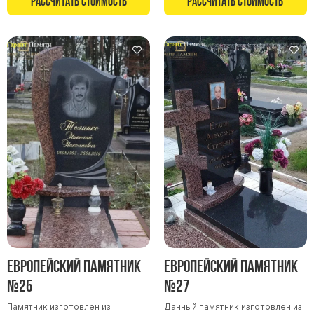
Рассчитать стоимость
Рассчитать стоимость
Памятники в форме креста
Зеркальные памятники
Памятники из белого мрамора Коелга
Креативные памятники
Кресты из белого мрамора
Фигурные памятники
Памятники в виде гитары
Памятники комбинированные
Памятники из цветного гранита
Памятники красные
Памятники красно-черные
Памятники коричневые
Европейский памятник
Европейский памятник
Памятники серые
№25
№27
Памятники зеленые
Памятник изготовлен из
Данный памятник изготовлен из
Памятники из Дымовского гранита