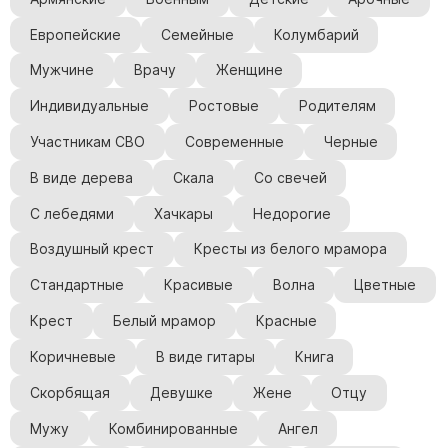
Европейские
Семейные
Колумбарий
Мужчине
Врачу
Женщине
Индивидуальные
Ростовые
Родителям
Участникам СВО
Современные
Черные
В виде дерева
Скала
Со свечей
С лебедями
Хачкары
Недорогие
Воздушный крест
Кресты из белого мрамора
Стандартные
Красивые
Волна
Цветные
Крест
Белый мрамор
Красные
Коричневые
В виде гитары
Книга
Скорбящая
Девушке
Жене
Отцу
Мужу
Комбинированные
Ангел