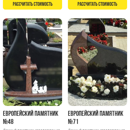
Памятники с колоннами
Рассчитать стоимость
Рассчитать стоимость
Памятники современные
Памятники стандартные
Памятники черные
Памятники со свечей
Памятники в виде дерева
Памятники с лебедями
Памятники в форме волны
Хачкары
Памятники ростовые
Памятники в форме скалы
Памятник Родителям
Европейский памятник
Европейский памятник
Мемориальные доски
№48
№71
Буквы из латуни