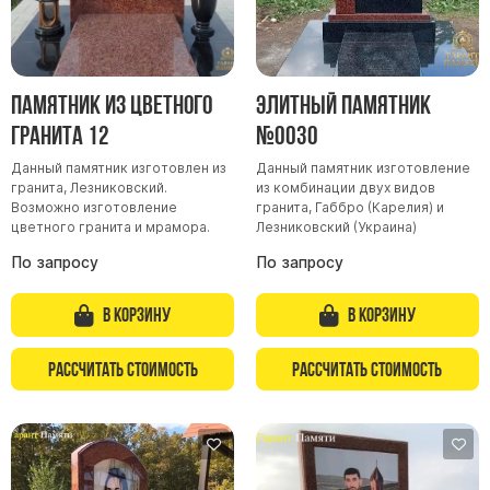
Барельефы
Кресты
Голуби
Памятник из цветного
Элитный памятник
Распятие
гранита 12
№0030
Скорбящие
Данный памятник изготовлен из
Данный памятник изготовление
Цветы
гранита, Лезниковский.
из комбинации двух видов
Возможно изготовление
гранита, Габбро (Карелия) и
цветного гранита и мрамора.
Лезниковский (Украина)
По запросу
По запросу
В корзину
В корзину
Рассчитать стоимость
Рассчитать стоимость