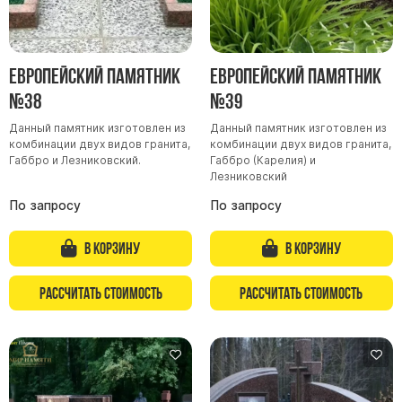
Скульптуры, барельефы и бюсты из бронзы
Колумбарий
Недорогие памятники
Европейский памятник
Европейский памятник
№38
№39
Памятники с фотокерамикой
Памятники животным
Данный памятник изготовлен из
Данный памятник изготовлен из
комбинации двух видов гранита,
комбинации двух видов гранита,
Памятники младенцу
Габбро и Лезниковский.
Габбро (Карелия) и
Лезниковский
Памятники двойные
По запросу
По запросу
Памятники женщине
Памятники маме
В корзину
В корзину
Памятники жене
Памятники девушке
Рассчитать стоимость
Рассчитать стоимость
Памятники дочери
Памятники мужчине
Памятники дедушке