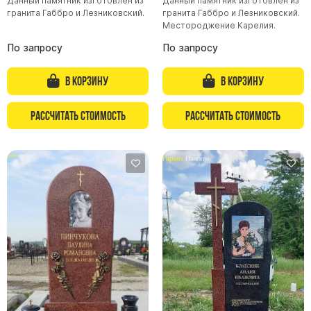
Данный памятник изготовлен из
Данный памятник изготовлен из
гранита Габбро и Лезниковский.
гранита Габбро и Лезниковский.
Цоколь из гранита
Местороджение Карелия.
Ограды из гранита
По запросу
По запросу
Ограды из чугуна
Столбы для ограды чугун
В корзину
В корзину
Ограды металл
Рассчитать стоимость
Рассчитать стоимость
Столы и лавки
Тротуарная плитка
Вазы полимерные
Подсвечники
Венки
Вазы из гранита
Скульптуры в полный рост
Скульптуры "Ангел" литиевые