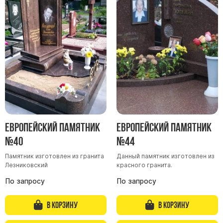
Памятники мужу
Памятники отцу
Памятники парню
Памятники сыну
Памятники вертикальные
Памятники врачу
Памятники горизонтальные
Памятники индивидуальные
Европейский памятник
Европейский памятник
Памятники классические
№40
№44
Памятники книга
Памятник изготовлен из гранита
Данный памятник изготовлен из
Памятники красивые
Лезниковский
красного гранита.
Памятники Православные
По запросу
По запросу
Памятники прямоугольные
В корзину
В корзину
Памятники с воздушным креcтом