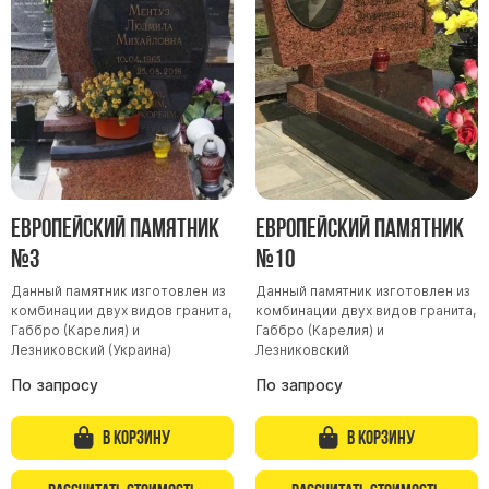
Участникам СВО
Памятники из гранита
Памятники из мрамора
Элитные памятники
Резные памятники
Мемориальные комплексы
Памятники с полноформатным фото
Европейский памятник
Европейский памятник
Склеп
№3
№10
Cкульптуры ангел
Данный памятник изготовлен из
Данный памятник изготовлен из
Детские памятники
комбинации двух видов гранита,
комбинации двух видов гранита,
Памятники Мусульманские
Габбро (Карелия) и
Габбро (Карелия) и
Лезниковский (Украина)
Лезниковский
Памятники Армянские
По запросу
По запросу
Европейские памятники
Памятники "Клипарт"
В корзину
В корзину
Семейные памятники ( памятники на двоих )