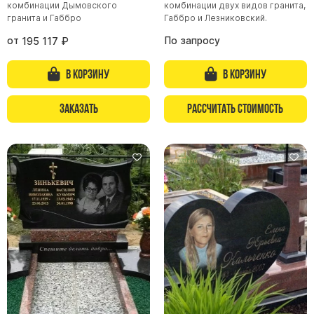
комбинации Дымовского
комбинации двух видов гранита,
гранита и Габбро
Габбро и Лезниковский.
Памятники из гранита Возрождение
Памятники из гранита Гранатовый Амфиболит
от
По запросу
195 117
₽
Памятники из гранита Сюскюянсаари
В корзину
В корзину
Памятники из гранита Балтик Грин
Памятники из гранита Покостовский
Заказать
Рассчитать стоимость
Памятники из гранита Лезниковский
Памятники из гранита Мансуровский
Памятники из гранита Масловский
Памятники из гранита Токовский
Памятники из гранита Капустинский
Арочные памятники
Памятники Крест
Памятники военным
Часовни из белого мрамора и гранита