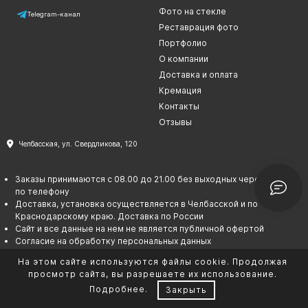
Фото на стекле
Telegram-канал
Реставрация фото
Портфолио
О компании
Доставка и оплата
Кремация
Контакты
Отзывы
Челбасская, ул. Свердликова, 120
Заказы принимаются с 08.00 до 21.00 без выходных через сайт или
по телефону
Доставка, установка осуществляется в Челбасской и по
Краснодарскому краю. Доставка по России
Сайт и все данные на нем не является публичной офертой
Согласие на обработку персональных данных
Политика в отношении обработки персональных данных
На этом сайте используются файлы cookie. Продолжая
Сотрудничество
просмотр сайта, вы разрешаете их использование.
Подробнее
.
Закрыть
ИНН 550208731492