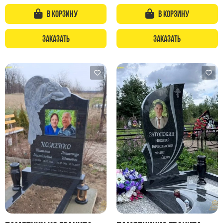
Памятники с колоннами
В корзину
В корзину
Памятники современные
Памятники стандартные
Заказать
Заказать
Памятники черные
Памятники со свечей
Памятники в виде дерева
Памятники с лебедями
Памятники в форме волны
Хачкары
Памятники ростовые
Памятники в форме скалы
Памятник Родителям
Мемориальные доски
Буквы из латуни