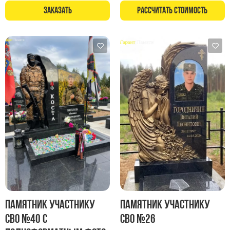
Памятники в форме креста
Заказать
Рассчитать стоимость
Зеркальные памятники
Памятники из белого мрамора Коелга
Креативные памятники
Кресты из белого мрамора
Фигурные памятники
Памятники в виде гитары
Памятники комбинированные
Памятники из цветного гранита
Памятники красные
Памятники красно-черные
Памятники коричневые
Памятники серые
Памятник участнику
Памятник участнику
Памятники зеленые
СВО №40 с
СВО №26
Памятники из Дымовского гранита