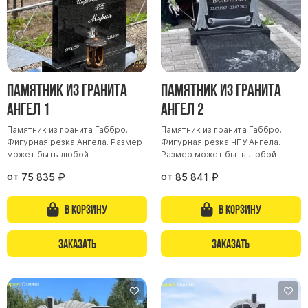
Скульптуры, барельефы и бюсты из бронзы
Колумбарий
Недорогие памятники
Памятники с фотокерамикой
Памятник из гранита
Памятник из гранита
Памятники животным
Ангел 1
Ангел 2
Памятники младенцу
Памятник из гранита Габбро.
Памятник из гранита Габбро.
Памятники двойные
Фигурная резка Ангела. Размер
Фигурная резка ЧПУ Ангела.
может быть любой
Размер может быть любой
Памятники женщине
от
от
75 835
₽
85 841
₽
Памятники маме
Памятники жене
В корзину
В корзину
Памятники девушке
Памятники дочери
Заказать
Заказать
Памятники мужчине
Памятники дедушке