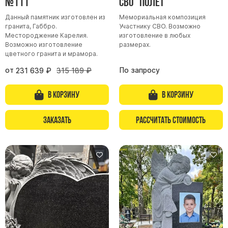
№111
СВО "Полёт"
Данный памятник изготовлен из
Мемориальная композиция
гранита, Габбро.
Участнику СВО. Возможно
Местороджение Карелия.
изготовление в любых
Возможно изготовление
размерах.
цветного гранита и мрамора.
от
По запросу
231 639
₽
315 189
₽
В корзину
В корзину
Заказать
Рассчитать стоимость