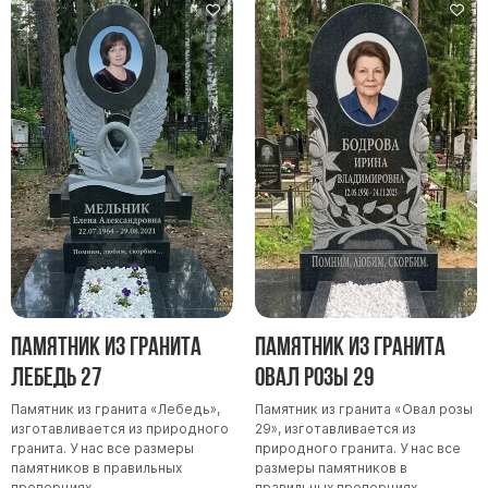
Памятник из гранита
Памятник из гранита
Лебедь 27
Овал розы 29
Памятник из гранита «Лебедь»,
Памятник из гранита «Овал розы
изготавливается из природного
29», изготавливается из
гранита. У нас все размеры
природного гранита. У нас все
памятников в правильных
размеры памятников в
пропорциях.
правильных пропорциях.