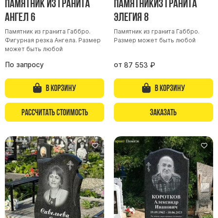
Памятник из гранита
Памятникиз гранита
Цоколь из гранита
Ангел 6
Элегия 8
Ограды из гранита
Памятник из гранита Габбро.
Памятник из гранита Габбро.
Фигурная резка Ангела. Размер
Размер может быть любой
Ограды из чугуна
может быть любой
Столбы для ограды чугун
По запросу
от
87 553
₽
Ограды металл
Столы и лавки
В корзину
В корзину
Тротуарная плитка
Рассчитать стоимость
Заказать
Вазы полимерные
Подсвечники
Венки
Вазы из гранита
Скульптуры в полный рост
Скульптуры "Ангел" литиевые