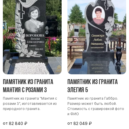
Памятники мужу
Памятники отцу
Памятники парню
Памятники сыну
Памятники вертикальные
Памятники врачу
Памятники горизонтальные
Памятники индивидуальные
Памятники классические
Памятник из гранита
Памятник из гранита
Памятники книга
Мантия с розами 3
Элегия 5
Памятники красивые
Памятник из гранита "Мантия с
Памятник из гранита Габбро.
Памятники Православные
розами 3", изготавливается из
Размер может быть любой.
природного гранита.
Стоимость с гравировкой фото
Памятники прямоугольные
и ФИО
Памятники с воздушным креcтом
от
от
82 840
₽
82 049
₽