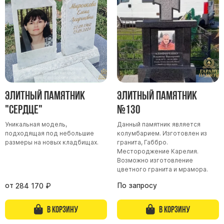
Участникам СВО
Памятники из гранита
Памятники из мрамора
Элитные памятники
Резные памятники
Мемориальные комплексы
Памятники с полноформатным фото
Элитный памятник
Элитный памятник
Склеп
"Сердце"
№130
Cкульптуры ангел
Уникальная модель,
Данный памятник является
подходящая под небольшие
колумбарием. Изготовлен из
Детские памятники
размеры на новых кладбищах.
гранита, Габбро.
Памятники Мусульманские
Местороджение Карелия.
Возможно изготовление
Памятники Армянские
цветного гранита и мрамора.
Европейские памятники
от
По запросу
284 170
₽
Памятники "Клипарт"
В корзину
В корзину
Семейные памятники ( памятники на двоих )