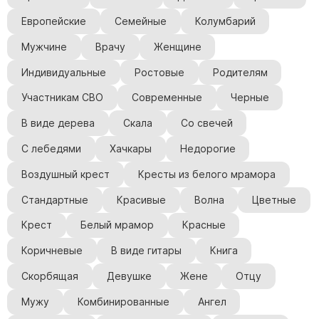
Европейские
Семейные
Колумбарий
Мужчине
Врачу
Женщине
Индивидуальные
Ростовые
Родителям
Участникам СВО
Современные
Черные
В виде дерева
Скала
Со свечей
С лебедями
Хачкары
Недорогие
Воздушный крест
Кресты из белого мрамора
Стандартные
Красивые
Волна
Цветные
Крест
Белый мрамор
Красные
Коричневые
В виде гитары
Книга
Скорбящая
Девушке
Жене
Отцу
Мужу
Комбинированные
Ангел