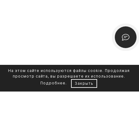
На этом сайте используются файлы cookie. Продолжая
просмотр сайта, вы разрешаете их использование.
Подробнее
.
Закрыть
Контакты
Каталог памятников
+7 961 855-90-78
Обустройство могил
Литьевой мрамор
Фото на стекле
Telegram-канал