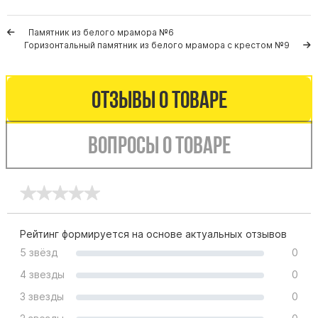
Буквы из латуни
Памятник из белого мрамора №6
Цоколь из гранита
Горизонтальный памятник из белого мрамора с крестом №9
Ограды из гранита
Ограды из чугуна
Отзывы о товаре
Столбы для ограды чугун
Ограды металл
Вопросы о товаре
Столы и лавки
Тротуарная плитка
Вазы полимерные
Подсвечники
Венки
Рейтинг формируется на основе актуальных отзывов
5 звёзд
0
Вазы из гранита
Скульптуры в полный рост
4 звезды
0
3 звезды
0