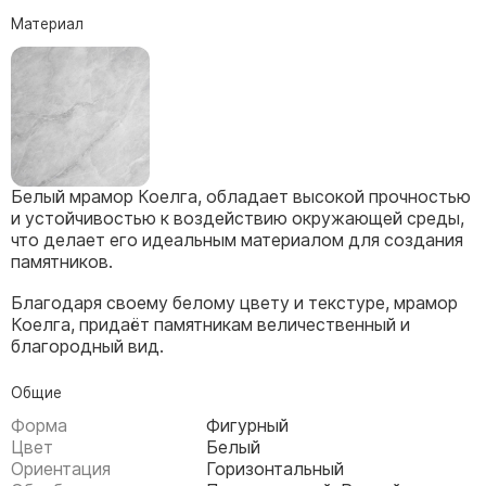
Скульптуры, барельефы и бюсты из бронзы
Материал
Колумбарий
Недорогие памятники
Памятники с фотокерамикой
Памятники животным
Памятники младенцу
Белый мрамор Коелга, обладает высокой прочностью
Памятники двойные
и устойчивостью к воздействию окружающей среды,
что делает его идеальным материалом для создания
Памятники женщине
памятников.
Памятники маме
Благодаря своему белому цвету и текстуре, мрамор
Памятники жене
Коелга, придаёт памятникам величественный и
благородный вид.
Памятники девушке
Памятники дочери
Общие
Форма
Фигурный
Памятники мужчине
Цвет
Белый
Памятники дедушке
Ориентация
Горизонтальный