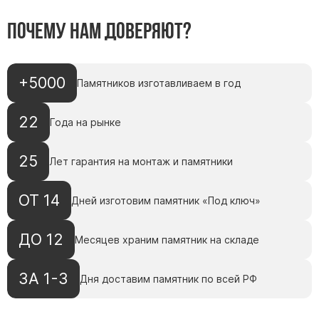
Памятники с колоннами
Памятники современные
Почему нам доверяют?
Памятники стандартные
Памятники черные
+5000
Памятников изготавливаем в год
Памятники со свечей
Памятники в виде дерева
22
Года на рынке
Памятники с лебедями
Памятники в форме волны
25
Лет гарантия на монтаж и памятники
Хачкары
Памятники ростовые
ОТ 14
Дней изготовим памятник «Под ключ»
Памятники в форме скалы
ДО 12
Памятник Родителям
Месяцев храним памятник на складе
ЗА 1-3
Дня доставим памятник по всей РФ
Флагштоки
Мемориальные доски