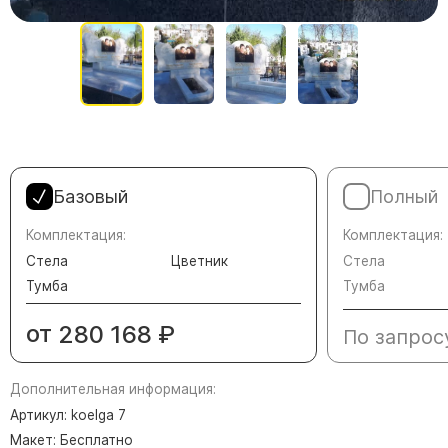
Памятники в форме креста
Зеркальные памятники
Памятники из белого мрамора Коелга
Креативные памятники
Кресты из белого мрамора
Фигурные памятники
Памятники в виде гитары
Базовый
Полный
Памятники комбинированные
Комплектация:
Комплектация:
Стела
Цветник
Стела
Памятники из цветного гранита
Тумба
Тумба
Памятники красные
Памятники красно-черные
от
280 168
₽
По запрос
Памятники коричневые
Памятники серые
Дополнительная информация:
Памятники зеленые
Артикул: koelga 7
Макет: Бесплатно
Памятники из Дымовского гранита