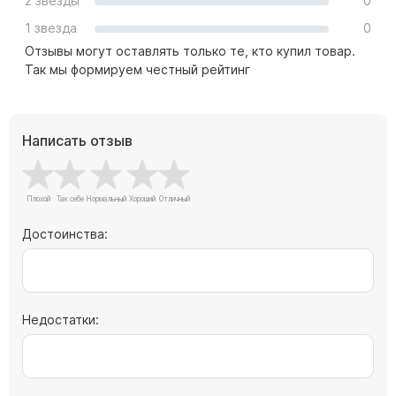
2 звезды
0
Скульптуры "Ангел" литиевые
1 звезда
0
Барельефы
Отзывы могут оставлять только те, кто купил товар.
Кресты
Так мы формируем честный рейтинг
Голуби
Распятие
Написать отзыв
Скорбящие
Цветы
Достоинства:
Недостатки: