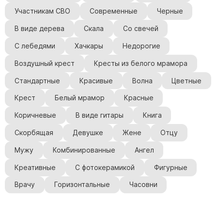
Участникам СВО
Современные
Черные
В виде дерева
Скала
Со свечей
С лебедями
Хачкары
Недорогие
Воздушный крест
Кресты из белого мрамора
Стандартные
Красивые
Волна
Цветные
Крест
Белый мрамор
Красные
Коричневые
В виде гитары
Книга
Скорбящая
Девушке
Жене
Отцу
Мужу
Комбинированные
Ангел
Креативные
С фотокерамикой
Фигурные
Врачу
Горизонтальные
Часовни