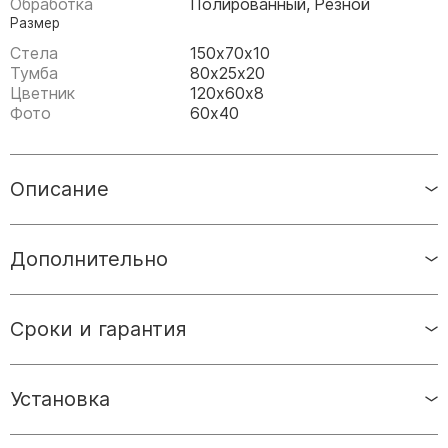
Обработка
Полированный, Резной
Памятники мужу
Размер
Памятники отцу
Стела
150х70х10
Памятники парню
Тумба
80х25х20
Цветник
120х60х8
Памятники сыну
Фото
60х40
Памятники вертикальные
Памятники врачу
Описание
Памятники горизонтальные
Памятники индивидуальные
Дополнительно
Памятники классические
Памятники книга
Сроки и гарантия
Памятники красивые
Памятники Православные
Памятники прямоугольные
Установка
Памятники с воздушным креcтом