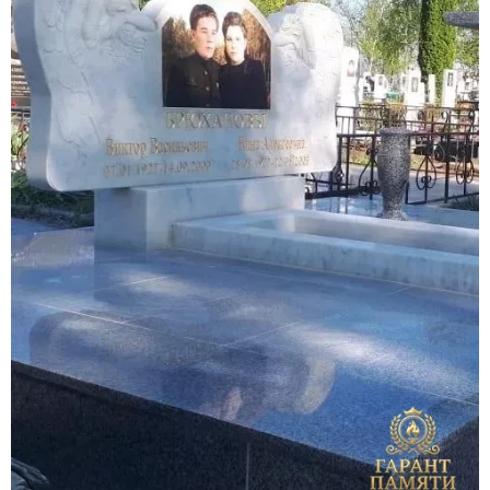
Участникам СВО
Памятники из гранита
Памятники из мрамора
Элитные памятники
Резные памятники
Мемориальные комплексы
Памятники с полноформатным фото
Склеп
Cкульптуры ангел
Детские памятники
Памятники Мусульманские
Памятники Армянские
Европейские памятники
Памятники "Клипарт"
Семейные памятники ( памятники на двоих )