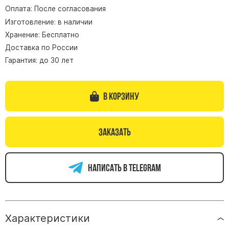
Оплата: После согласования
Памятники из гранита Возрождение
Изготовление: в наличии
Памятники из гранита Гранатовый Амфиболит
Хранение: Бесплатно
Памятники из гранита Сюскюянсаари
Доставка по России
Памятники из гранита Балтик Грин
Гарантия: до 30 лет
Памятники из гранита Покостовский
Памятники из гранита Лезниковский
В корзину
Памятники из гранита Мансуровский
Памятники из гранита Масловский
Заказать
Памятники из гранита Токовский
Памятники из гранита Капустинский
Написать в telegram
Арочные памятники
Памятники Крест
Памятники военным
Характеристики
Часовни из белого мрамора и гранита