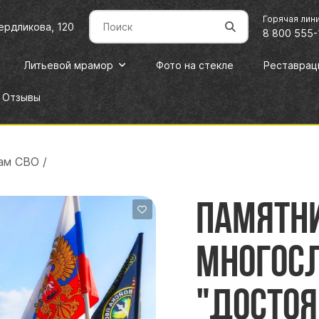
Горячая лин
вердликова, 120
8 800 555-
Литьевой мрамор
Фото на стекле
Реставрац
Отзывы
ам СВО
/
Памятни
многос
"Достоя