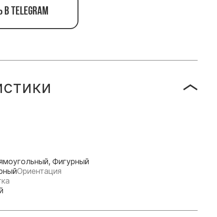
ь в telegram
истики
ямоугольный, Фигурный
рный
Ориентация
тка
й