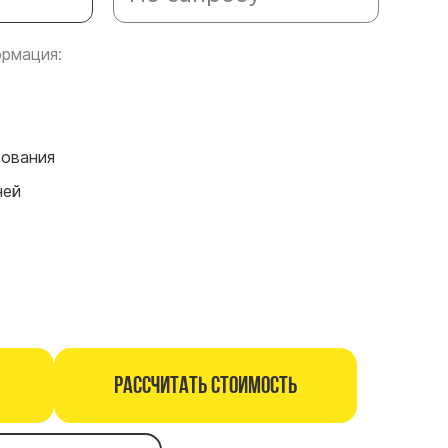
рмация:
сования
ней
Рассчитать стоимость