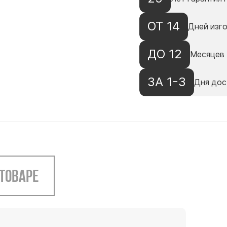
ОТ 14
Дней изг
ДО 12
Месяцев 
ЗА 1-3
Дня дос
 товаре