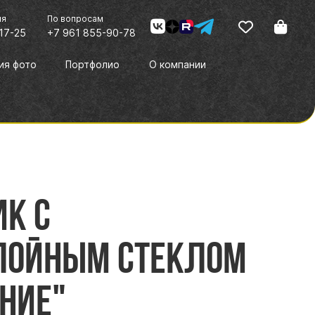
ия
По вопросам
17-25
+7 961 855-90-78
ия фото
Портфолио
О компании
к с
лойным стеклом
ние"