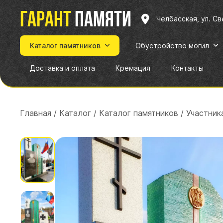
Гарант
памяти
Челбасская, ул. С
Каталог памятников
Обустройство могил
Доставка и оплата
Кремация
Контакты
Главная
/
Каталог
/
Каталог памятников
/
Участник