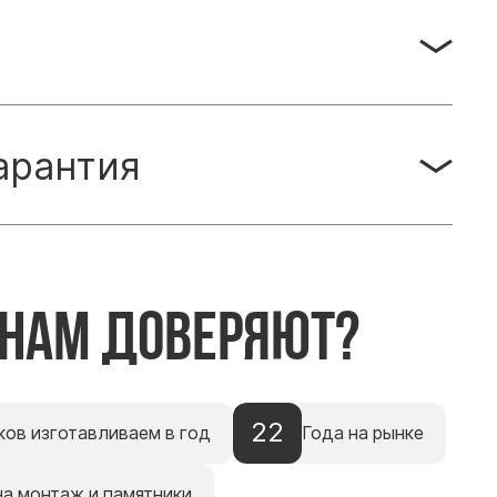
арантия
 нам доверяют?
22
ков изготавливаем в год
Года на рынке
на монтаж и памятники