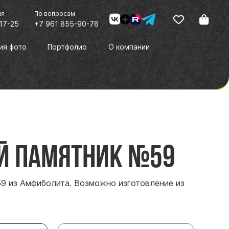
ия
По вопросам
17-25
+7 961 855-90-78
ия фото
Портфолио
О компании
й памятник №59
9 из Амфиболита. Возможно изготовление из