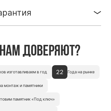
арантия
 нам доверяют?
22
ков изготавливаем в год
Года на рынке
на монтаж и памятники
отовим памятник «Под ключ»