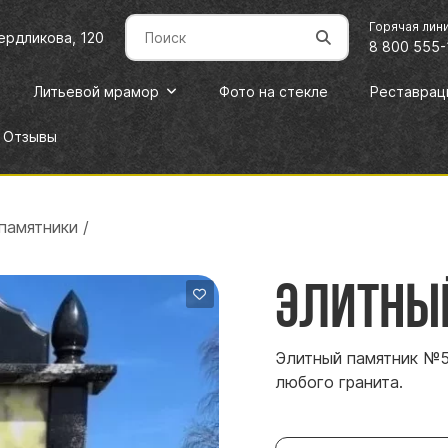
Горячая лин
вердликова, 120
8 800 555-
Литьевой мрамор
Фото на стекле
Реставрац
Отзывы
памятники
/
Элитны
Элитный памятник №5
любого гранита.