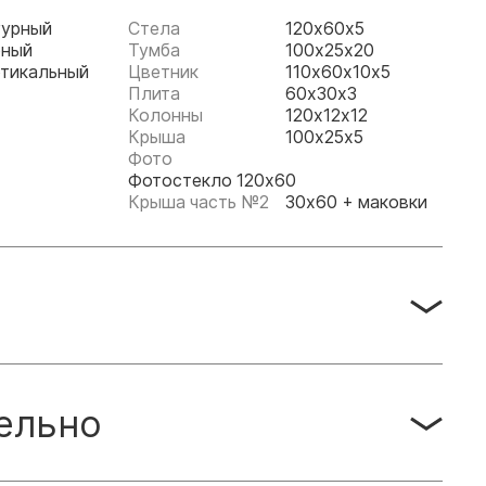
гурный
Стела
120х60х5
рный
Тумба
100х25х20
тикальный
Цветник
110х60х10х5
Плита
60х30х3
Колонны
120х12х12
Крыша
100х25х5
Фото
Фотостекло 120х60
Крыша часть №2
30х60 + маковки
ельно