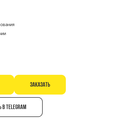
сования
чии
Заказать
ь в telegram