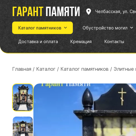
Гарант
памяти
Челбасская, ул. С
Каталог памятников
Обустройство могил
Доставка и оплата
Кремация
Контакты
Главная
/
Каталог
/
Каталог памятников
/
Элитные 