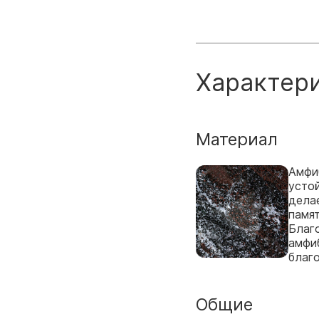
Характер
Материал
Амфи
усто
дела
памят
Благо
амфи
благ
Общие