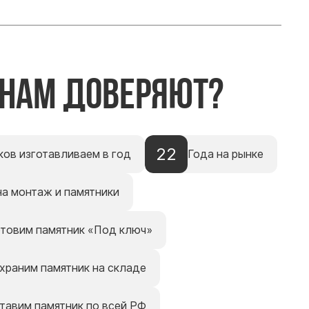
 нам доверяют?
22
ков изготавливаем в год
Года на рынке
на монтаж и памятники
отовим памятник «Под ключ»
храним памятник на складе
тавим памятник по всей РФ