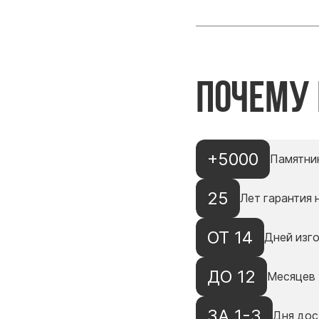
Почему
+5000
Памятни
25
Лет гарантия 
ОТ 14
Дней изг
ДО 12
Месяцев 
ЗА 1-3
Дня дос