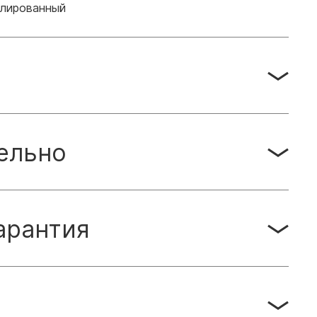
лированный
ельно
арантия