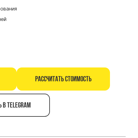
сования
ней
Рассчитать стоимость
ь в telegram