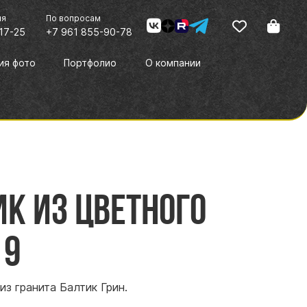
ия
По вопросам
17-25
+7 961 855-90-78
ия фото
Портфолио
О компании
к из цветного
 9
из гранита Балтик Грин.