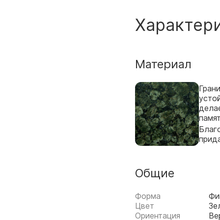
Характер
Материал
Грани
усто
дела
памят
Благо
прид
Общие
Форма
Фи
Цвет
Зе
Ориентация
Ве