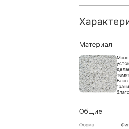
Характер
Материал
Манс
усто
дела
памят
Благо
грани
благ
Общие
Форма
Фи