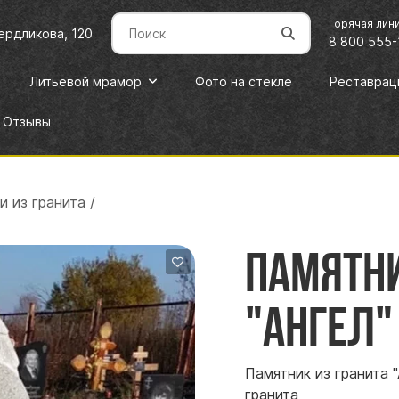
Горячая лин
вердликова, 120
8 800 555-
Литьевой мрамор
Фото на стекле
Реставрац
Отзывы
и из гранита
/
Памятни
"Ангел"
Памятник из гранита 
гранита