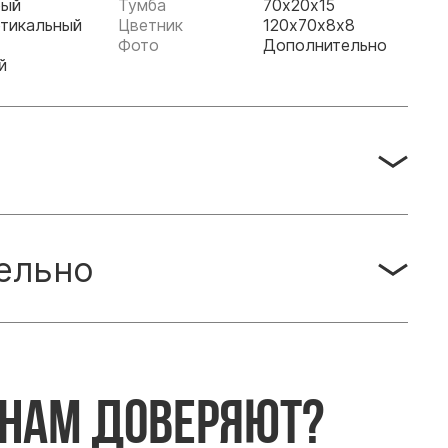
рый
Тумба
70х20х15
тикальный
Цветник
120х70х8х8
Фото
Дополнительно
й
ельно
 нам доверяют?