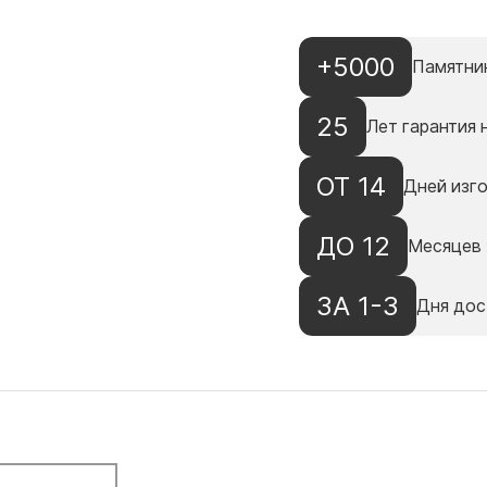
+5000
Памятни
25
Лет гарантия 
ОТ 14
Дней изг
ДО 12
Месяцев 
ЗА 1-3
Дня дос