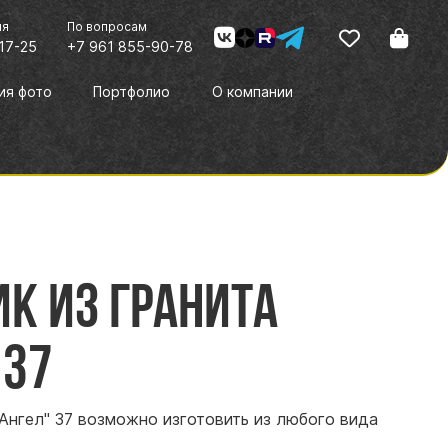
ия
По вопросам
17-25
+7 961 855-90-78
ия фото
Портфолио
О компании
к из гранита
 37
"Ангел" 37 возможно изготовить из любого вида