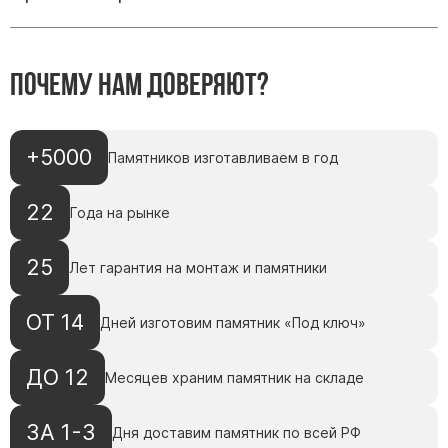
Памятники с колоннами
Памятники современные
Памятники стандартные
Почему нам доверяют?
Памятники черные
Памятники со свечей
Памятники в виде дерева
+5000
Памятников изготавливаем в год
Памятники с лебедями
22
Года на рынке
Памятники в форме волны
Хачкары
25
Лет гарантия на монтаж и памятники
Памятники ростовые
Памятники в форме скалы
ОТ 14
Дней изготовим памятник «Под ключ»
Памятник Родителям
ДО 12
Месяцев храним памятник на складе
Флагштоки
ЗА 1-3
Дня доставим памятник по всей РФ
Мемориальные доски