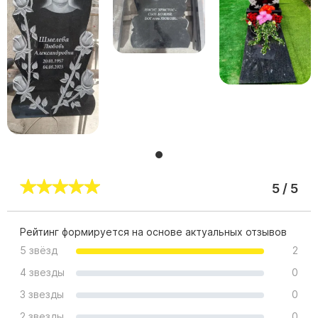
Скульптуры "Ангел" литиевые
Барельефы
Кресты
Голуби
Распятие
Скорбящие
Цветы
5 / 5
Рейтинг формируется на основе актуальных отзывов
5 звёзд
2
4 звезды
0
3 звезды
0
2 звезды
0