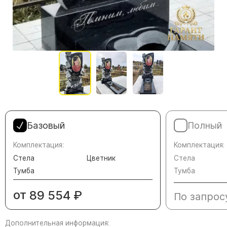
Памятники в форме креста
Зеркальные памятники
Памятники из белого мрамора Коелга
Креативные памятники
Кресты из белого мрамора
Фигурные памятники
Памятники в виде гитары
Памятники комбинированные
Базовый
Полный
Памятники из цветного гранита
Комплектация:
Комплектация:
Памятники красные
Стела
Цветник
Стела
Памятники красно-черные
Тумба
Тумба
Памятники коричневые
от
89 554
₽
Памятники серые
По запрос
Памятники зеленые
Дополнительная информация:
Памятники из Дымовского гранита