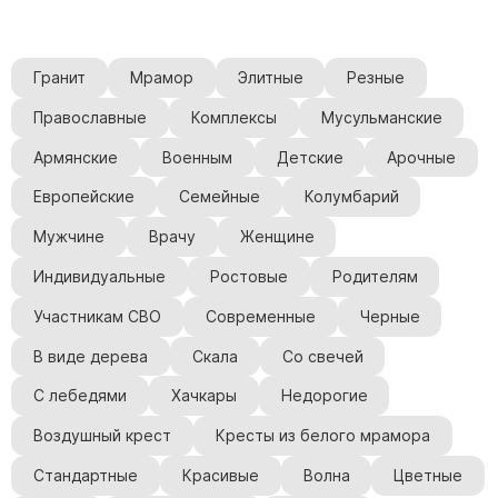
Гранит
Мрамор
Элитные
Резные
Православные
Комплексы
Мусульманские
Армянские
Военным
Детские
Арочные
Европейские
Семейные
Колумбарий
Мужчине
Врачу
Женщине
Индивидуальные
Ростовые
Родителям
Участникам СВО
Современные
Черные
В виде дерева
Скала
Со свечей
С лебедями
Хачкары
Недорогие
Воздушный крест
Кресты из белого мрамора
Стандартные
Красивые
Волна
Цветные