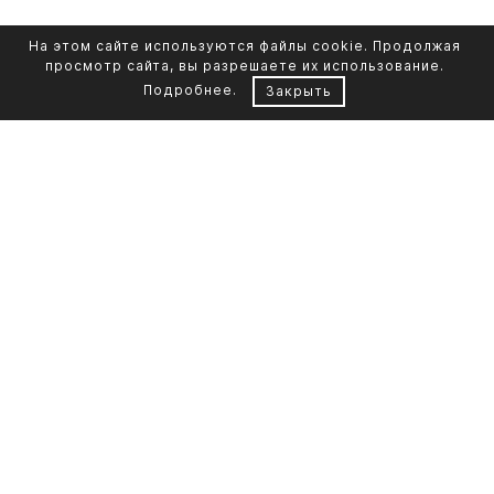
На этом сайте используются файлы cookie. Продолжая
просмотр сайта, вы разрешаете их использование.
Подробнее
.
Закрыть
Контакты
Каталог памятников
+7 961 855-90-78
Обустройство могил
Литьевой мрамор
Фото на стекле
Telegram-канал
Реставрация фото
Портфолио
О компании
Доставка и оплата
Кремация
Контакты
Отзывы