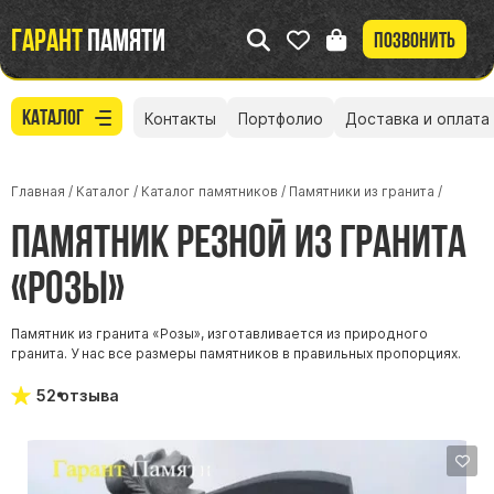
Гарант
памяти
Позвонить
Каталог
Контакты
Портфолио
Доставка и оплата
Главная
/
Каталог
/
Каталог памятников
/
Памятники из гранита
/
Памятник резной из гранита
«Розы»
Памятник из гранита «Розы», изготавливается из природного
гранита. У нас все размеры памятников в правильных пропорциях.
5
2 отзыва