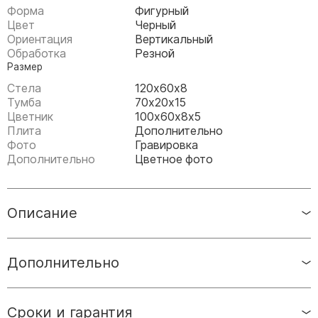
Памятники мужу
Форма
Фигурный
Цвет
Черный
Памятники отцу
Ориентация
Вертикальный
Памятники парню
Обработка
Резной
Размер
Памятники сыну
Стела
120х60х8
Тумба
70х20х15
Памятники вертикальные
Цветник
100х60х8х5
Памятники врачу
Плита
Дополнительно
Фото
Гравировка
Памятники горизонтальные
Дополнительно
Цветное фото
Памятники индивидуальные
Памятники классические
Описание
Памятники книга
Памятники красивые
Памятники Православные
Дополнительно
Памятники прямоугольные
Памятники с воздушным креcтом
Сроки и гарантия