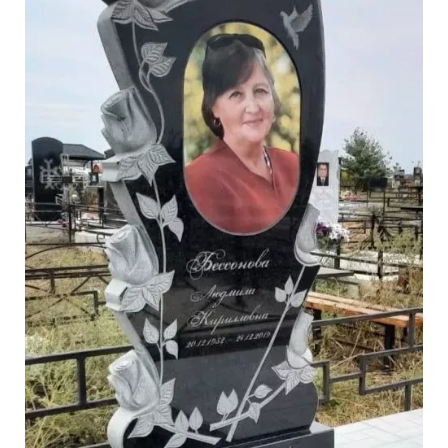
Участникам СВО
Памятники из гранита
Памятники из мрамора
Элитные памятники
Резные памятники
Мемориальные комплексы
Памятники с полноформатным фото
Склеп
Cкульптуры ангел
Детские памятники
Памятники Мусульманские
Памятники Армянские
Европейские памятники
Памятники "Клипарт"
Семейные памятники ( памятники на двоих )