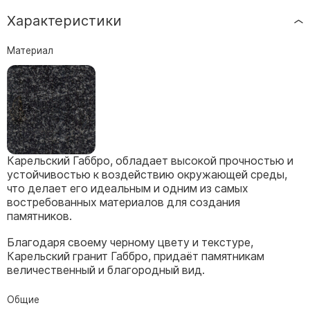
Скульптуры, барельефы и бюсты из бронзы
Характеристики
Колумбарий
Материал
Недорогие памятники
Памятники с фотокерамикой
Памятники животным
Памятники младенцу
Памятники двойные
Памятники женщине
Карельский Габбро, обладает высокой прочностью и
устойчивостью к воздействию окружающей среды,
Памятники маме
что делает его идеальным и одним из самых
Памятники жене
востребованных материалов для создания
памятников.
Памятники девушке
Благодаря своему черному цвету и текстуре,
Памятники дочери
Карельский гранит Габбро, придаёт памятникам
величественный и благородный вид.
Памятники мужчине
Памятники дедушке
Общие