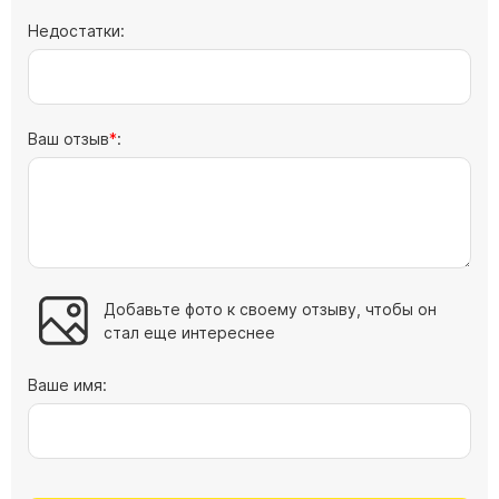
Цоколь из гранита
Недостатки:
Ограды из гранита
Ограды из чугуна
Столбы для ограды чугун
Ваш отзыв
:
Ограды металл
Столы и лавки
Тротуарная плитка
Вазы полимерные
Подсвечники
Добавьте фото к своему отзыву, чтобы он
Венки
стал еще интереснее
Вазы из гранита
Ваше имя:
Скульптуры в полный рост
Скульптуры "Ангел" литиевые