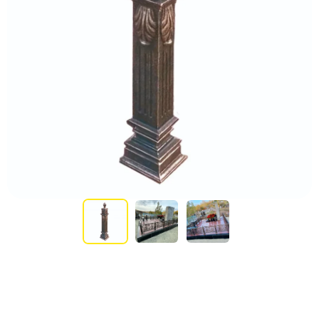
Участникам СВО
Памятники из гранита
Памятники из мрамора
Элитные памятники
Резные памятники
Мемориальные комплексы
Памятники с полноформатным фото
Склеп
Cкульптуры ангел
Детские памятники
Памятники Мусульманские
Памятники Армянские
Европейские памятники
Памятники "Клипарт"
Семейные памятники ( памятники на двоих )