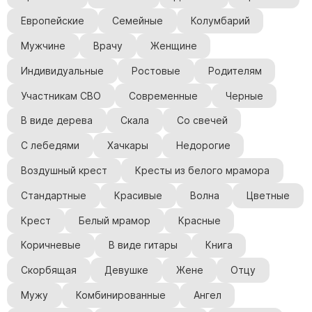
Европейские
Семейные
Колумбарий
Мужчине
Врачу
Женщине
Индивидуальные
Ростовые
Родителям
Участникам СВО
Современные
Черные
В виде дерева
Скала
Со свечей
С лебедями
Хачкары
Недорогие
Воздушный крест
Кресты из белого мрамора
Стандартные
Красивые
Волна
Цветные
Крест
Белый мрамор
Красные
Коричневые
В виде гитары
Книга
Скорбящая
Девушке
Жене
Отцу
Мужу
Комбинированные
Ангел