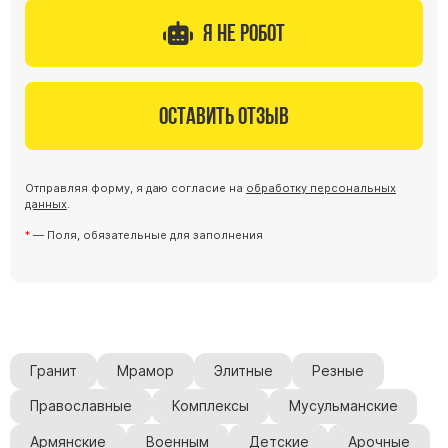
Барельефы
Я не робот
Кресты
Голуби
Распятие
Оставить отзыв
Скорбящие
Цветы
Отправляя форму, я даю согласие на
обработку персональных
данных
.
— Поля, обязательные для заполнения
Гранит
Мрамор
Элитные
Резные
Православные
Комплексы
Мусульманские
Армянские
Военным
Детские
Арочные