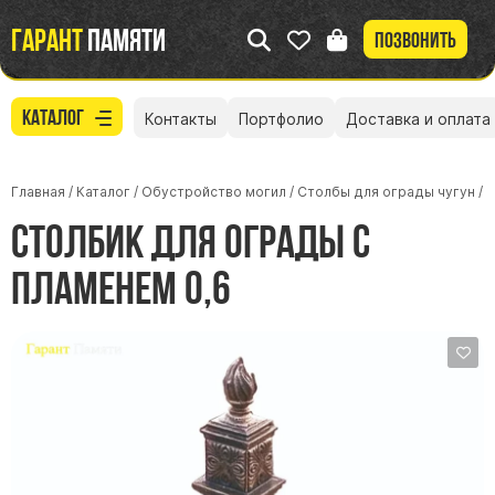
Гарант
памяти
Позвонить
Каталог
Контакты
Портфолио
Доставка и оплата
Главная
/
Каталог
/
Обустройство могил
/
Столбы для ограды чугун
/
Столбик для ограды с
пламенем 0,6