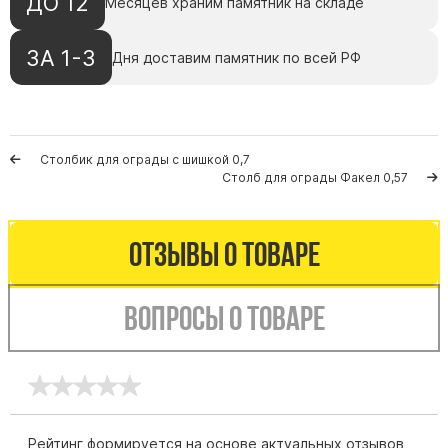
ДО 12
Месяцев храним памятник на складе
Памятники мужу
Памятники отцу
ЗА 1-3
Дня доставим памятник по всей РФ
Памятники парню
Памятники сыну
Памятники вертикальные
Столбик для ограды с шишкой 0,7
Памятники врачу
Столб для ограды Факел 0,57
Памятники горизонтальные
Памятники индивидуальные
Отзывы о товаре
Памятники классические
Памятники книга
Вопросы о товаре
Памятники красивые
Памятники Православные
Памятники прямоугольные
Памятники с воздушным креcтом
Рейтинг формируется на основе актуальных отзывов