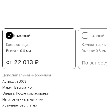
Памятники в форме креста
Зеркальные памятники
Памятники из белого мрамора Коелга
Креативные памятники
Кресты из белого мрамора
Базовый
Полный
Фигурные памятники
Памятники в виде гитары
Комплектация:
Комплектация:
Высота: 0.6 мм
Высота: 0.6 мм
Памятники комбинированные
от
22 013
₽
По запрос
Памятники из цветного гранита
Памятники красные
Дополнительная информация:
Памятники красно-черные
Артикул: st008
Памятники коричневые
Макет: Бесплатно
Памятники серые
Оплата: После согласования
Памятники зеленые
Изготовление: в наличии
Хранение: Бесплатно
Памятники из Дымовского гранита