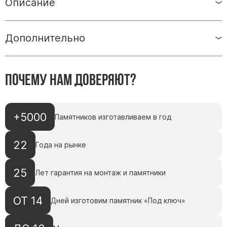
Описание
Скульптуры, барельефы и бюсты из бронзы
Колумбарий
Дополнительно
Недорогие памятники
Памятники с фотокерамикой
Памятники животным
Почему нам доверяют?
Памятники младенцу
Памятники двойные
+5000
Памятники женщине
Памятников изготавливаем в год
Памятники маме
22
Года на рынке
Памятники жене
Памятники девушке
25
Лет гарантия на монтаж и памятники
Памятники дочери
ОТ 14
Дней изготовим памятник «Под ключ»
Памятники мужчине
Памятники дедушке