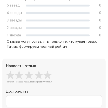
Памятники с колоннами
5 звёзд
0
Памятники современные
4 звезды
0
Памятники стандартные
3 звезды
0
Памятники черные
2 звезды
0
Памятники со свечей
1 звезда
0
Памятники в виде дерева
Отзывы могут оставлять только те, кто купил товар.
Памятники с лебедями
Так мы формируем честный рейтинг
Памятники в форме волны
Хачкары
Написать отзыв
Памятники ростовые
Памятники в форме скалы
Памятник Родителям
Достоинства:
Мемориальные доски
Буквы из латуни