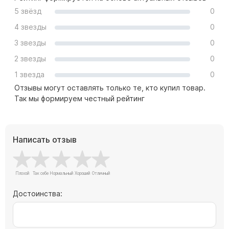
Памятники с колоннами
5 звёзд
0
Памятники современные
4 звезды
0
Памятники стандартные
3 звезды
0
Памятники черные
2 звезды
0
Памятники со свечей
1 звезда
0
Памятники в виде дерева
Отзывы могут оставлять только те, кто купил товар.
Памятники с лебедями
Так мы формируем честный рейтинг
Памятники в форме волны
Хачкары
Написать отзыв
Памятники ростовые
Памятники в форме скалы
Памятник Родителям
Достоинства:
Флагштоки
Мемориальные доски