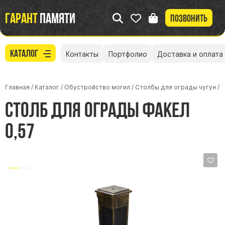
Гарант
памяти
Позвонить
Каталог
Контакты
Портфолио
Доставка и оплата
Главная
/
Каталог
/
Обустройство могил
/
Столбы для ограды чугун
/
Столб для ограды Факел
0,57