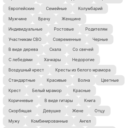
Европейские
Семейные
Колумбарий
Мужчине
Врачу
Женщине
Индивидуальные
Ростовые
Родителям
Участникам СВО
Современные
Черные
В виде дерева
Скала
Со свечей
С лебедями
Хачкары
Недорогие
Воздушный крест
Кресты из белого мрамора
Стандартные
Красивые
Волна
Цветные
Крест
Белый мрамор
Красные
Коричневые
В виде гитары
Книга
Скорбящая
Девушке
Жене
Отцу
Мужу
Комбинированные
Ангел