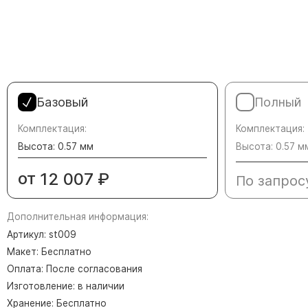
Памятники в форме креста
Зеркальные памятники
Памятники из белого мрамора Коелга
Креативные памятники
Кресты из белого мрамора
Базовый
Полный
Фигурные памятники
Памятники в виде гитары
Комплектация:
Комплектация:
Высота: 0.57 мм
Высота: 0.57 м
Памятники комбинированные
от
12 007
₽
По запрос
Памятники из цветного гранита
Памятники красные
Дополнительная информация:
Памятники красно-черные
Артикул: st009
Памятники коричневые
Макет: Бесплатно
Памятники серые
Оплата: После согласования
Памятники зеленые
Изготовление: в наличии
Хранение: Бесплатно
Памятники из Дымовского гранита