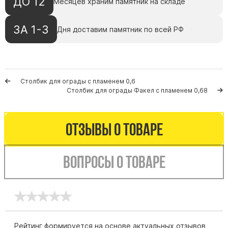
ДО 12
Месяцев храним памятник на складе
Памятники мужу
Памятники отцу
ЗА 1-3
Дня доставим памятник по всей РФ
Памятники парню
Памятники сыну
Памятники вертикальные
Столбик для ограды с пламенем 0,6
Памятники врачу
Столбик для ограды Факел с пламенем 0,68
Памятники горизонтальные
Памятники индивидуальные
Отзывы о товаре
Памятники классические
Памятники книга
Вопросы о товаре
Памятники красивые
Памятники Православные
Памятники прямоугольные
Памятники с воздушным креcтом
Рейтинг формируется на основе актуальных отзывов