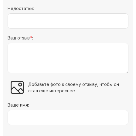
Буквы из латуни
Недостатки:
Цоколь из гранита
Ограды из гранита
Ограды из чугуна
Ваш отзыв
:
Столбы для ограды чугун
Ограды металл
Столы и лавки
Тротуарная плитка
Вазы полимерные
Добавьте фото к своему отзыву, чтобы он
Подсвечники
стал еще интереснее
Венки
Ваше имя:
Вазы из гранита
Скульптуры в полный рост