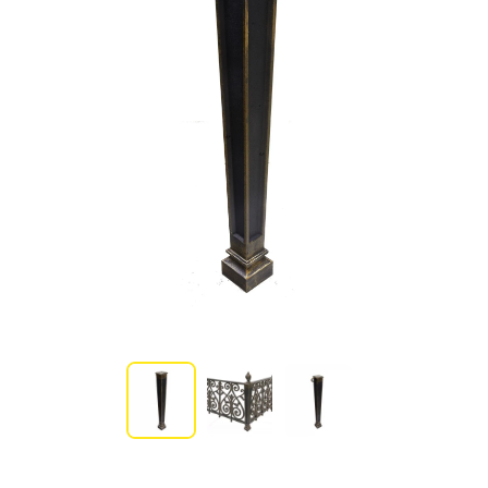
Участникам СВО
Памятники из гранита
Памятники из мрамора
Элитные памятники
Резные памятники
Мемориальные комплексы
Памятники с полноформатным фото
Склеп
Cкульптуры ангел
Детские памятники
Памятники Мусульманские
Памятники Армянские
Европейские памятники
Памятники "Клипарт"
Семейные памятники ( памятники на двоих )