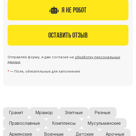
Скульптуры "Ангел" литиевые
Я не робот
Барельефы
Кресты
Голуби
Оставить отзыв
Распятие
Скорбящие
Отправляя форму, я даю согласие на
обработку персональных
Цветы
данных
.
— Поля, обязательные для заполнения
Гранит
Мрамор
Элитные
Резные
Православные
Комплексы
Мусульманские
Армянские
Военным
Детские
Арочные