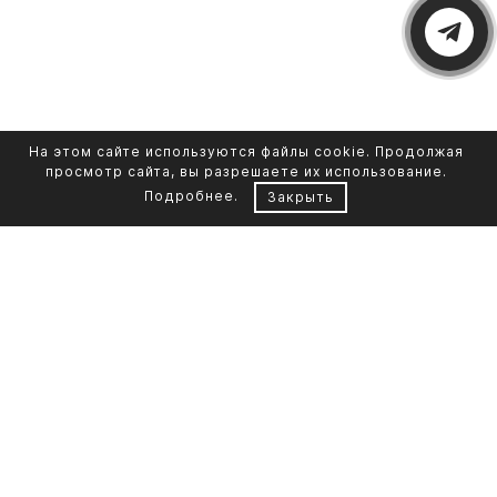
На этом сайте используются файлы cookie. Продолжая
просмотр сайта, вы разрешаете их использование.
Подробнее
.
Закрыть
Контакты
Каталог памятников
+7 961 855-90-78
Обустройство могил
Литьевой мрамор
Фото на стекле
Telegram-канал
Реставрация фото
Портфолио
О компании
Доставка и оплата