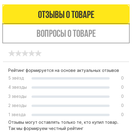
Цоколь из гранита
Отзывы о товаре
Ограды из гранита
Ограды из чугуна
Вопросы о товаре
Столбы для ограды чугун
Ограды металл
Столы и лавки
Тротуарная плитка
Вазы полимерные
Рейтинг формируется на основе актуальных отзывов
5 звёзд
0
Подсвечники
Венки
4 звезды
0
Вазы из гранита
3 звезды
0
Скульптуры в полный рост
2 звезды
0
1 звезда
0
Отзывы могут оставлять только те, кто купил товар.
Скульптуры "Ангел" литиевые
Так мы формируем честный рейтинг