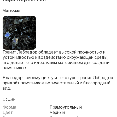
Скульптуры, барельефы и бюсты из бронзы
Материал
Колумбарий
Недорогие памятники
Памятники с фотокерамикой
Памятники животным
Памятники младенцу
Гранит Лабрадор обладает высокой прочностью и
Памятники двойные
устойчивостью к воздействию окружающей среды,
Памятники женщине
что делает его идеальным материалом для создания
памятников.
Памятники маме
Памятники жене
Благодаря своему цвету и текстуре, гранит Лабрадор
придаёт памятникам величественный и благородный
Памятники девушке
вид.
Памятники дочери
Общие
Памятники мужчине
Форма
Прямоугольный
Памятники дедушке
Цвет
Черный