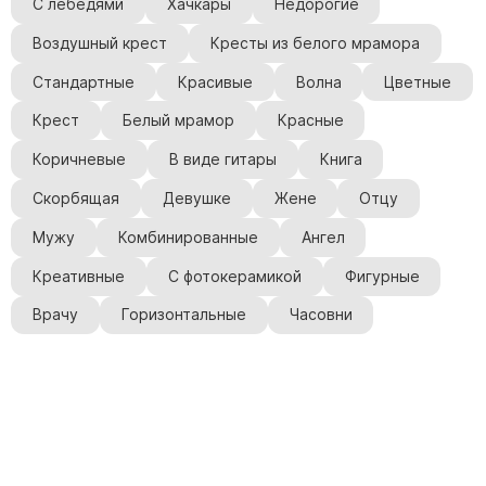
С лебедями
Хачкары
Недорогие
Воздушный крест
Кресты из белого мрамора
Стандартные
Красивые
Волна
Цветные
Крест
Белый мрамор
Красные
Коричневые
В виде гитары
Книга
Скорбящая
Девушке
Жене
Отцу
Мужу
Комбинированные
Ангел
Креативные
С фотокерамикой
Фигурные
Врачу
Горизонтальные
Часовни