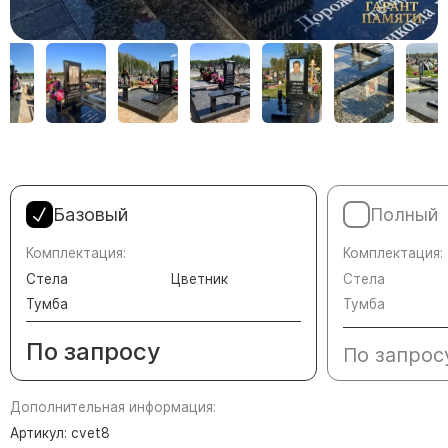
Памятники в форме креста
Зеркальные памятники
Памятники из белого мрамора Коелга
Креативные памятники
Кресты из белого мрамора
Фигурные памятники
Памятники в виде гитары
Базовый
Полный
Памятники комбинированные
Комплектация:
Комплектация:
Памятники из цветного гранита
Стела
Цветник
Стела
Памятники красные
Тумба
Тумба
Памятники красно-черные
По запросу
По запрос
Памятники коричневые
Памятники серые
Дополнительная информация:
Памятники зеленые
Артикул: cvet8
Памятники из Дымовского гранита