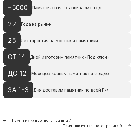
Памятники с колоннами
+5000
Памятников изготавливаем в год
Памятники современные
Памятники стандартные
22
Года на рынке
Памятники черные
Памятники со свечей
25
Лет гарантия на монтаж и памятники
Памятники в виде дерева
Памятники с лебедями
ОТ 14
Дней изготовим памятник «Под ключ»
Памятники в форме волны
ДО 12
Хачкары
Месяцев храним памятник на складе
Памятники ростовые
ЗА 1-3
Дня доставим памятник по всей РФ
Памятники в форме скалы
Памятник Родителям
Памятник из цветного гранита 7
Мемориальные доски
Памятник из цветного гранита 9
Буквы из латуни