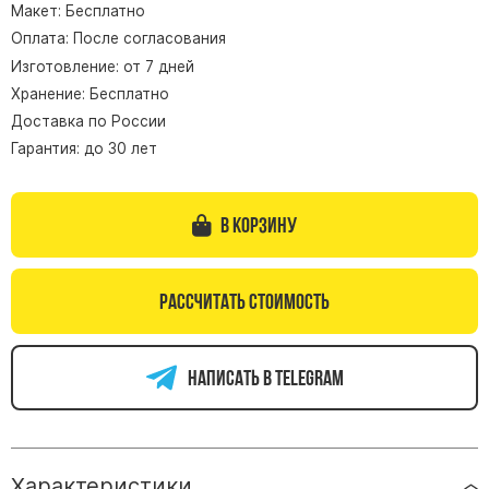
Макет: Бесплатно
Памятники из гранита Возрождение
Оплата: После согласования
Памятники из гранита Гранатовый Амфиболит
Изготовление: от 7 дней
Хранение: Бесплатно
Памятники из гранита Сюскюянсаари
Доставка по России
Памятники из гранита Балтик Грин
Гарантия: до 30 лет
Памятники из гранита Покостовский
Памятники из гранита Лезниковский
В корзину
Памятники из гранита Мансуровский
Памятники из гранита Масловский
Памятники из гранита Токовский
Рассчитать стоимость
Памятники из гранита Капустинский
Написать в telegram
Арочные памятники
Памятники Крест
Памятники военным
Часовни из белого мрамора и гранита
Характеристики