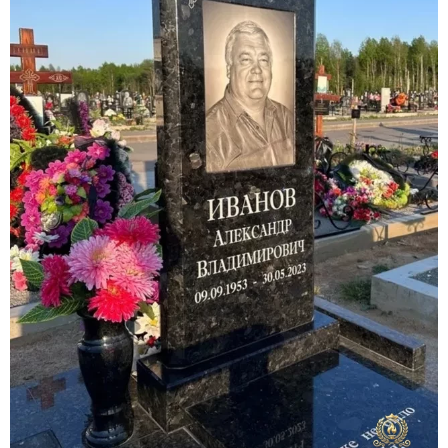
Участникам СВО
Памятники из гранита
Памятники из мрамора
Элитные памятники
Резные памятники
Мемориальные комплексы
Памятники с полноформатным фото
Склеп
Cкульптуры ангел
Детские памятники
Памятники Мусульманские
Памятники Армянские
Европейские памятники
Памятники "Клипарт"
Семейные памятники ( памятники на двоих )