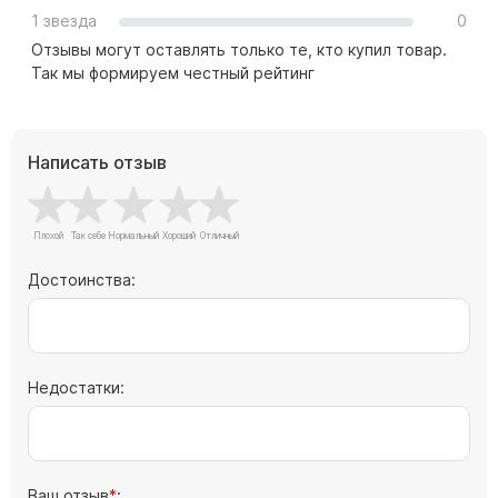
Скульптуры "Ангел" литиевые
1 звезда
0
Отзывы могут оставлять только те, кто купил товар.
Барельефы
Так мы формируем честный рейтинг
Кресты
Голуби
Распятие
Написать отзыв
Скорбящие
Цветы
Достоинства:
Недостатки:
Ваш отзыв
: