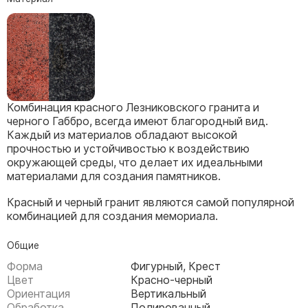
Скульптуры, барельефы и бюсты из бронзы
Колумбарий
Недорогие памятники
Памятники с фотокерамикой
Памятники животным
Комбинация красного Лезниковского гранита и
Памятники младенцу
черного Габбро, всегда имеют благородный вид.
Каждый из материалов обладают высокой
Памятники двойные
прочностью и устойчивостью к воздействию
Памятники женщине
окружающей среды, что делает их идеальными
материалами для создания памятников.
Памятники маме
Памятники жене
Красный и черный гранит являются самой популярной
комбинацией для создания мемориала.
Памятники девушке
Памятники дочери
Общие
Форма
Фигурный, Крест
Памятники мужчине
Цвет
Красно-черный
Ориентация
Вертикальный
Памятники дедушке
Обработка
Полированный