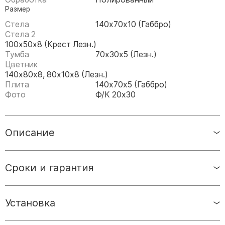
Памятники мужу
Размер
Памятники отцу
Стела
140х70х10 (Габбро)
Стела 2
Памятники парню
100х50х8 (Крест Лезн.)
Памятники сыну
Тумба
70х30х5 (Лезн.)
Цветник
140х80х8, 80х10х8 (Лезн.)
Памятники вертикальные
Плита
140х70х5 (Габбро)
Памятники врачу
Фото
Ф/К 20х30
Памятники горизонтальные
Памятники индивидуальные
Описание
Памятники классические
Памятники книга
Памятники красивые
Сроки и гарантия
Памятники Православные
Памятники прямоугольные
Установка
Памятники с воздушным креcтом