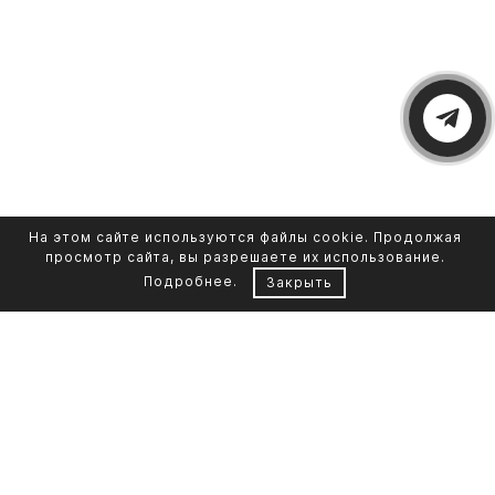
На этом сайте используются файлы cookie. Продолжая
просмотр сайта, вы разрешаете их использование.
Подробнее
.
Закрыть
Контакты
Каталог памятников
+7 961 855-90-78
Обустройство могил
Литьевой мрамор
Фото на стекле
Telegram-канал