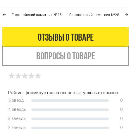
Буквы из латуни
Европейский памятник №26
Европейский памятник №28
Цоколь из гранита
Ограды из гранита
Ограды из чугуна
Отзывы о товаре
Столбы для ограды чугун
Ограды металл
Вопросы о товаре
Столы и лавки
Тротуарная плитка
Вазы полимерные
Подсвечники
Рейтинг формируется на основе актуальных отзывов
Венки
5 звёзд
0
Вазы из гранита
4 звезды
0
Скульптуры в полный рост
3 звезды
0
2 звезды
0