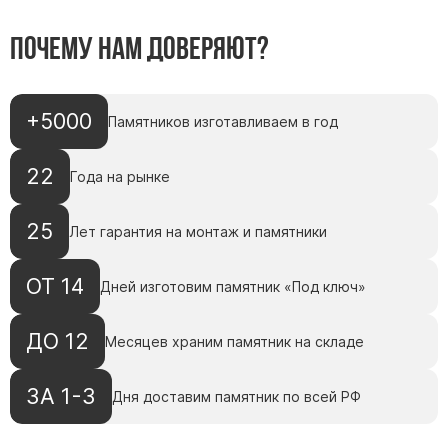
Памятники с колоннами
Памятники современные
Почему нам доверяют?
Памятники стандартные
Памятники черные
+5000
Памятников изготавливаем в год
Памятники со свечей
Памятники в виде дерева
22
Года на рынке
Памятники с лебедями
Памятники в форме волны
25
Лет гарантия на монтаж и памятники
Хачкары
Памятники ростовые
ОТ 14
Дней изготовим памятник «Под ключ»
Памятники в форме скалы
Памятник Родителям
ДО 12
Месяцев храним памятник на складе
ЗА 1-3
Дня доставим памятник по всей РФ
Флагштоки
Мемориальные доски