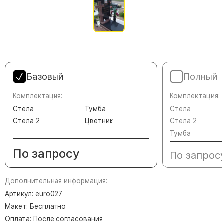
Памятники в форме креста
Зеркальные памятники
Памятники из белого мрамора Коелга
Креативные памятники
Кресты из белого мрамора
Базовый
Полный
Фигурные памятники
Памятники в виде гитары
Комплектация:
Комплектация:
Стела
Тумба
Стела
Памятники комбинированные
Стела 2
Цветник
Стела 2
Памятники из цветного гранита
Тумба
Памятники красные
По запросу
По запрос
Памятники красно-черные
Памятники коричневые
Дополнительная информация:
Памятники серые
Артикул: euro027
Памятники зеленые
Макет: Бесплатно
Оплата: После согласования
Памятники из Дымовского гранита