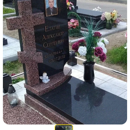
Участникам СВО
Памятники из гранита
Памятники из мрамора
Элитные памятники
Резные памятники
Мемориальные комплексы
Памятники с полноформатным фото
Склеп
Cкульптуры ангел
Детские памятники
Памятники Мусульманские
Памятники Армянские
Европейские памятники
Памятники "Клипарт"
Семейные памятники ( памятники на двоих )