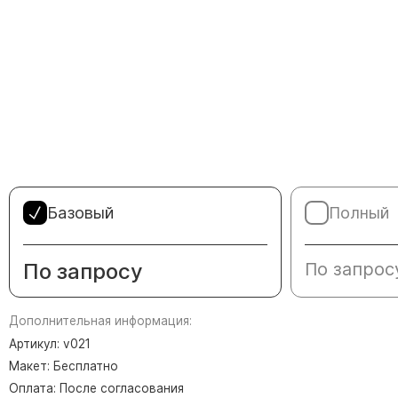
Памятники в форме креста
Зеркальные памятники
Памятники из белого мрамора Коелга
Креативные памятники
Кресты из белого мрамора
Фигурные памятники
Памятники в виде гитары
Памятники комбинированные
Базовый
Полный
Памятники из цветного гранита
Памятники красные
По запросу
По запрос
Памятники красно-черные
Памятники коричневые
Дополнительная информация:
Памятники серые
Артикул: v021
Макет: Бесплатно
Памятники зеленые
Оплата: После согласования
Памятники из Дымовского гранита