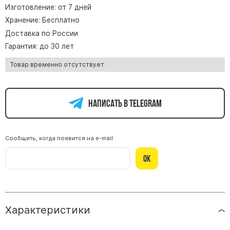
Изготовление: от 7 дней
Памятники из гранита Возрождение
Хранение: Бесплатно
Памятники из гранита Гранатовый Амфиболит
Доставка по России
Памятники из гранита Сюскюянсаари
Гарантия: до 30 лет
Памятники из гранита Балтик Грин
Товар временно отсутствует
Памятники из гранита Покостовский
Памятники из гранита Лезниковский
Написать в telegram
Памятники из гранита Мансуровский
Памятники из гранита Масловский
Памятники из гранита Токовский
Сообщить, когда появится на e-mail
Памятники из гранита Капустинский
Ок
Арочные памятники
Памятники Крест
Характеристики
Памятники военным
Часовни из белого мрамора и гранита