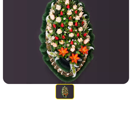
Участникам СВО
Памятники из гранита
Памятники из мрамора
Элитные памятники
Резные памятники
Мемориальные комплексы
Памятники с полноформатным фото
Склеп
Cкульптуры ангел
Детские памятники
Памятники Мусульманские
Памятники Армянские
Европейские памятники
Памятники "Клипарт"
Семейные памятники ( памятники на двоих )