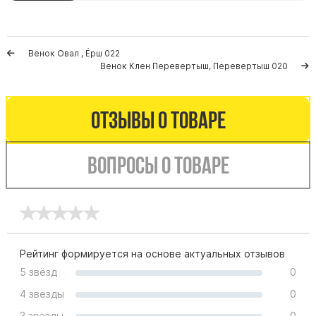
Памятники мужу
Памятники отцу
Памятники парню
Венок Овал , Ёрш 022
Венок Клен Перевертыш, Перевертыш 020
Памятники сыну
Памятники вертикальные
Отзывы о товаре
Памятники врачу
Памятники горизонтальные
Вопросы о товаре
Памятники индивидуальные
Памятники классические
Памятники книга
Памятники красивые
Памятники Православные
Рейтинг формируется на основе актуальных отзывов
5 звёзд
0
Памятники прямоугольные
4 звезды
0
Памятники с воздушным креcтом
3 звезды
0