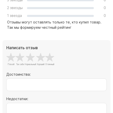
Памятники с колоннами
2 звезды
0
Памятники современные
1 звезда
Памятники стандартные
0
Отзывы могут оставлять только те, кто купил товар.
Памятники черные
Так мы формируем честный рейтинг
Памятники со свечей
Памятники в виде дерева
Памятники с лебедями
Написать отзыв
Памятники в форме волны
Хачкары
Памятники ростовые
Достоинства:
Памятники в форме скалы
Памятник Родителям
Недостатки:
Мемориальные доски
Буквы из латуни