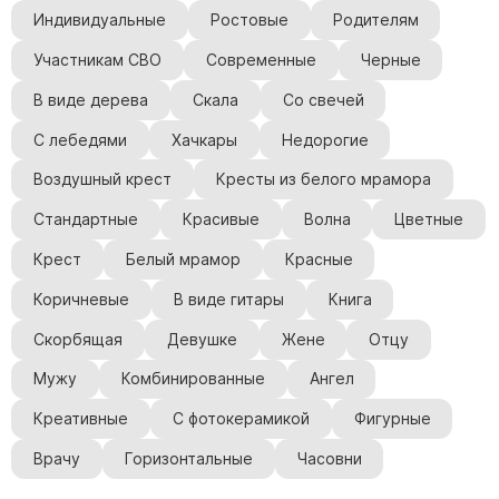
Индивидуальные
Ростовые
Родителям
Участникам СВО
Современные
Черные
В виде дерева
Скала
Со свечей
С лебедями
Хачкары
Недорогие
Воздушный крест
Кресты из белого мрамора
Стандартные
Красивые
Волна
Цветные
Крест
Белый мрамор
Красные
Коричневые
В виде гитары
Книга
Скорбящая
Девушке
Жене
Отцу
Мужу
Комбинированные
Ангел
Креативные
С фотокерамикой
Фигурные
Врачу
Горизонтальные
Часовни