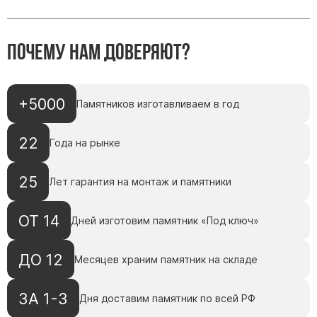
Скульптуры, барельефы и бюсты из бронзы
Колумбарий
Почему нам доверяют?
Недорогие памятники
Памятники с фотокерамикой
Памятники животным
+5000
Памятников изготавливаем в год
Памятники младенцу
22
Памятники двойные
Года на рынке
Памятники женщине
25
Лет гарантия на монтаж и памятники
Памятники маме
Памятники жене
ОТ 14
Дней изготовим памятник «Под ключ»
Памятники девушке
Памятники дочери
ДО 12
Месяцев храним памятник на складе
Памятники мужчине
ЗА 1-3
Дня доставим памятник по всей РФ
Памятники дедушке