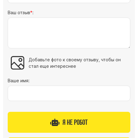
Цоколь из гранита
Ваш отзыв
:
Ограды из гранита
Ограды из чугуна
Столбы для ограды чугун
Ограды металл
Столы и лавки
Добавьте фото к своему отзыву, чтобы он
Тротуарная плитка
стал еще интереснее
Вазы полимерные
Ваше имя:
Подсвечники
Венки
Вазы из гранита
Скульптуры в полный рост
Я не робот
Скульптуры "Ангел" литиевые