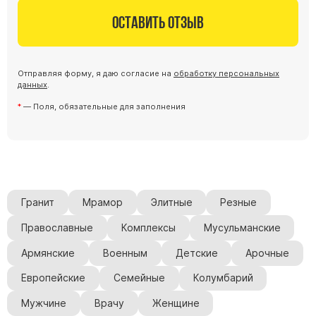
Барельефы
Оставить отзыв
Кресты
Голуби
Распятие
Отправляя форму, я даю согласие на
обработку персональных
данных
.
Скорбящие
— Поля, обязательные для заполнения
Цветы
Гранит
Мрамор
Элитные
Резные
Православные
Комплексы
Мусульманские
Армянские
Военным
Детские
Арочные
Европейские
Семейные
Колумбарий
Мужчине
Врачу
Женщине