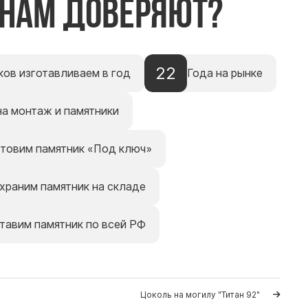
 нам доверяют?
22
ков изготавливаем в год
Года на рынке
на монтаж и памятники
отовим памятник «Под ключ»
храним памятник на складе
тавим памятник по всей РФ
Цоколь на могилу "Титан 92"