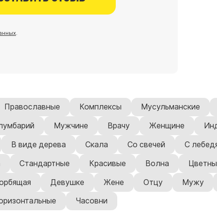
анных
.
Православные
Комплексы
Мусульманские
лумбарий
Мужчине
Врачу
Женщине
Ин
В виде дерева
Скала
Со свечей
С лебед
а
Стандартные
Красивые
Волна
Цветны
орбящая
Девушке
Жене
Отцу
Мужу
оризонтальные
Часовни