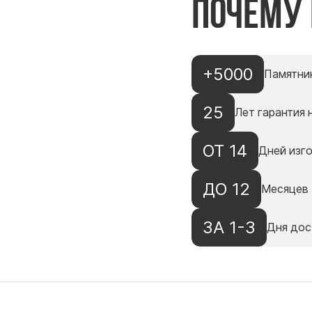
Почему
+5000
Памятни
25
Лет гарантия 
ОТ 14
Дней изг
ДО 12
Месяцев 
ЗА 1-3
Дня дос