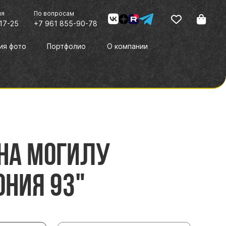
ия
По вопросам
17-25
+7 961 855-90-78
ия фото
Портфолио
О компании
на могилу
ния 93"