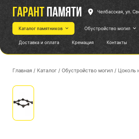
Гарант
памяти
Челбасская, ул. С
Каталог памятников
Обустройство могил
Доставка и оплата
Кремация
Контакты
Главная
/
Каталог
/
Обустройство могил
/
Цоколь н