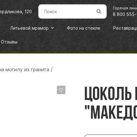
Горячая лин
вердликова, 120
8 800 555-
Литьевой мрамор
Фото на стекле
Реставрац
Отзывы
а могилу из гранита
/
Цоколь 
"Македо