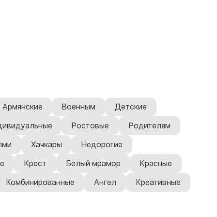
Армянские
Военным
Детские
дивидуальные
Ростовые
Родителям
ями
Хачкары
Недорогие
е
Крест
Белый мрамор
Красные
Комбинированные
Ангел
Креативные