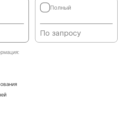
Полный
По запросу
рмация:
сования
ней