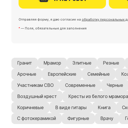
Отправляя форму, я даю согласие на
обработку персональных д
— Поля, обязательные для заполнения
Гранит
Мрамор
Элитные
Резные
Арочные
Европейские
Семейные
Ко
Участникам СВО
Современные
Черные
Воздушный крест
Кресты из белого мрамор
Коричневые
В виде гитары
Книга
Ск
С фотокерамикой
Фигурные
Врачу
Г