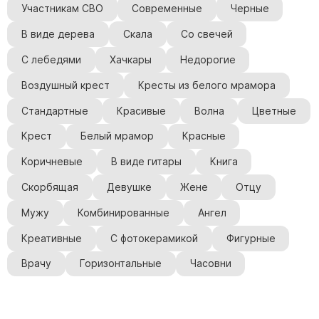
Участникам СВО
Современные
Черные
В виде дерева
Скала
Со свечей
С лебедями
Хачкары
Недорогие
Воздушный крест
Кресты из белого мрамора
Стандартные
Красивые
Волна
Цветные
Крест
Белый мрамор
Красные
Коричневые
В виде гитары
Книга
Скорбящая
Девушке
Жене
Отцу
Мужу
Комбинированные
Ангел
Креативные
С фотокерамикой
Фигурные
Врачу
Горизонтальные
Часовни