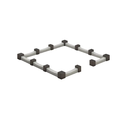
Участникам СВО
Памятники из гранита
Памятники из мрамора
Элитные памятники
Резные памятники
Мемориальные комплексы
Памятники с полноформатным фото
Склеп
Cкульптуры ангел
Детские памятники
Памятники Мусульманские
Памятники Армянские
Европейские памятники
Памятники "Клипарт"
Семейные памятники ( памятники на двоих )