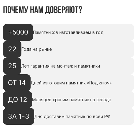
Скульптуры, барельефы и бюсты из бронзы
Почему нам доверяют?
Колумбарий
Недорогие памятники
+5000
Памятников изготавливаем в год
Памятники с фотокерамикой
Памятники животным
22
Года на рынке
Памятники младенцу
Памятники двойные
25
Лет гарантия на монтаж и памятники
Памятники женщине
Памятники маме
ОТ 14
Дней изготовим памятник «Под ключ»
Памятники жене
Памятники девушке
ДО 12
Месяцев храним памятник на складе
Памятники дочери
ЗА 1-3
Дня доставим памятник по всей РФ
Памятники мужчине
Памятники дедушке