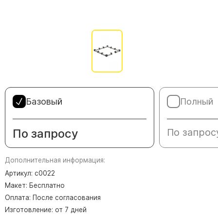
Памятники в форме креста
Зеркальные памятники
Памятники из белого мрамора Коелга
Креативные памятники
Кресты из белого мрамора
Фигурные памятники
Памятники в виде гитары
Базовый
Полный
Памятники комбинированные
Памятники из цветного гранита
По запросу
По запрос
Памятники красные
Памятники красно-черные
Дополнительная информация:
Памятники коричневые
Артикул: с0022
Макет: Бесплатно
Памятники серые
Оплата: После согласования
Памятники зеленые
Изготовление: от 7 дней
Памятники из Дымовского гранита