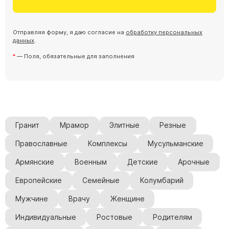
Скульптуры "Ангел" литиевые
Барельефы
Отправляя форму, я даю согласие на
обработку персональных
Кресты
данных
.
Голуби
— Поля, обязательные для заполнения
Распятие
Скорбящие
Цветы
Гранит
Мрамор
Элитные
Резные
Православные
Комплексы
Мусульманские
Армянские
Военным
Детские
Арочные
Европейские
Семейные
Колумбарий
Мужчине
Врачу
Женщине
Индивидуальные
Ростовые
Родителям