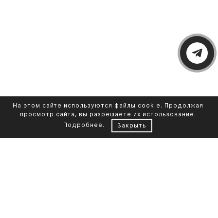
На этом сайте используются файлы cookie. Продолжая
просмотр сайта, вы разрешаете их использование.
Подробнее
.
Закрыть
Контакты
Каталог памятников
+7 961 855-90-78
Обустройство могил
Литьевой мрамор
Фото на стекле
Telegram-канал