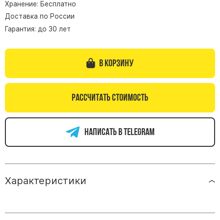
Хранение: Бесплатно
Памятники из гранита Возрождение
Доставка по России
Памятники из гранита Гранатовый Амфиболит
Гарантия: до 30 лет
Памятники из гранита Сюскюянсаари
Памятники из гранита Балтик Грин
В корзину
Памятники из гранита Покостовский
Памятники из гранита Лезниковский
Рассчитать стоимость
Памятники из гранита Мансуровский
Памятники из гранита Масловский
Написать в telegram
Памятники из гранита Токовский
Памятники из гранита Капустинский
Арочные памятники
Характеристики
Памятники Крест
Памятники военным
Часовни из белого мрамора и гранита