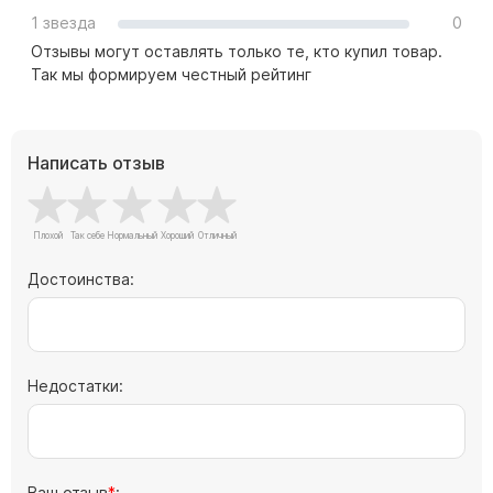
Памятники с колоннами
1 звезда
0
Памятники современные
Отзывы могут оставлять только те, кто купил товар.
Памятники стандартные
Так мы формируем честный рейтинг
Памятники черные
Памятники со свечей
Написать отзыв
Памятники в виде дерева
Памятники с лебедями
Памятники в форме волны
Хачкары
Достоинства:
Памятники ростовые
Памятники в форме скалы
Памятник Родителям
Недостатки:
Флагштоки
Мемориальные доски
Ваш отзыв
: