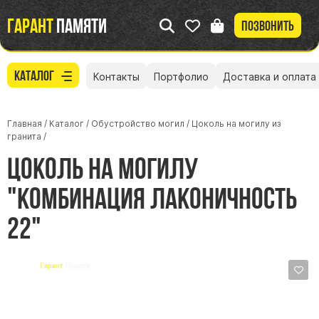
Гарант
памяти
Позвонить
Каталог
Контакты
Портфолио
Доставка и оплата
Главная
/
Каталог
/
Обустройство могил
/
Цоколь на могилу из
гранита
/
Цоколь на могилу
"Комбинация Лаконичность
22"