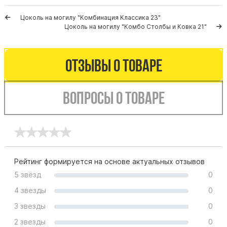
Памятники мужу
Цоколь на могилу "Комбинация Классика 23"
Памятники отцу
Цоколь на могилу "Комбо Столбы и Ковка 21"
Памятники парню
Памятники сыну
Отзывы о товаре
Памятники вертикальные
Памятники врачу
Вопросы о товаре
Памятники горизонтальные
Памятники индивидуальные
Памятники классические
Памятники книга
Рейтинг формируется на основе актуальных отзывов
Памятники красивые
5 звёзд
0
Памятники Православные
4 звезды
0
Памятники прямоугольные
3 звезды
0
Памятники с воздушным креcтом
2 звезды
0