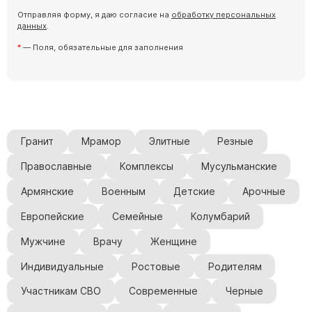
Барельефы
Отправляя форму, я даю согласие на
обработку персональных
данных
.
Кресты
— Поля, обязательные для заполнения
Голуби
Распятие
Скорбящие
Цветы
Гранит
Мрамор
Элитные
Резные
Православные
Комплексы
Мусульманские
Армянские
Военным
Детские
Арочные
Европейские
Семейные
Колумбарий
Мужчине
Врачу
Женщине
Индивидуальные
Ростовые
Родителям
Участникам СВО
Современные
Черные