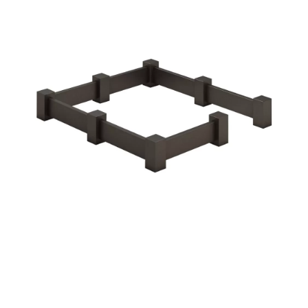
Участникам СВО
Памятники из гранита
Памятники из мрамора
Элитные памятники
Резные памятники
Мемориальные комплексы
Памятники с полноформатным фото
Склеп
Cкульптуры ангел
Детские памятники
Памятники Мусульманские
Памятники Армянские
Европейские памятники
Памятники "Клипарт"
Семейные памятники ( памятники на двоих )