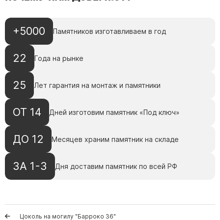
Скульптуры, барельефы и бюсты из бронзы
Колумбарий
+5000
Памятников изготавливаем в год
Недорогие памятники
Памятники с фотокерамикой
22
Года на рынке
Памятники животным
25
Памятники младенцу
Лет гарантия на монтаж и памятники
Памятники двойные
ОТ 14
Дней изготовим памятник «Под ключ»
Памятники женщине
Памятники маме
ДО 12
Месяцев храним памятник на складе
Памятники жене
Памятники девушке
ЗА 1-3
Дня доставим памятник по всей РФ
Памятники дочери
Памятники мужчине
Памятники дедушке
Цоколь на могилу "Барроко 36"