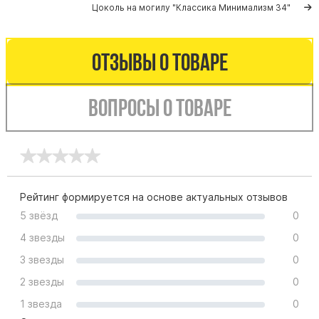
Памятники мужу
Цоколь на могилу "Класcика Минимализм 34"
Памятники отцу
Памятники парню
Отзывы о товаре
Памятники сыну
Вопросы о товаре
Памятники вертикальные
Памятники врачу
Памятники горизонтальные
Памятники индивидуальные
Памятники классические
Рейтинг формируется на основе актуальных отзывов
Памятники книга
5 звёзд
0
Памятники красивые
4 звезды
0
Памятники Православные
3 звезды
0
Памятники прямоугольные
2 звезды
0
Памятники с воздушным креcтом
1 звезда
0