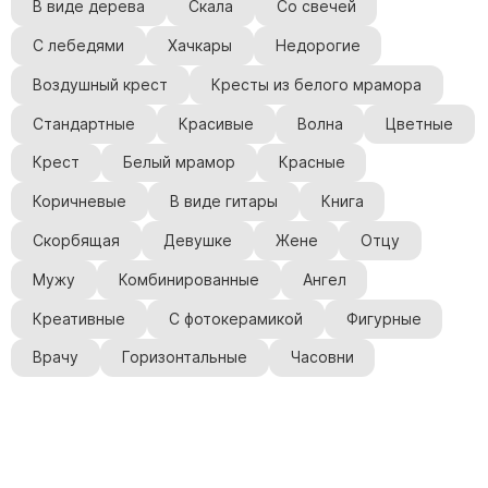
В виде дерева
Скала
Со свечей
С лебедями
Хачкары
Недорогие
Воздушный крест
Кресты из белого мрамора
Стандартные
Красивые
Волна
Цветные
Крест
Белый мрамор
Красные
Коричневые
В виде гитары
Книга
Скорбящая
Девушке
Жене
Отцу
Мужу
Комбинированные
Ангел
Креативные
С фотокерамикой
Фигурные
Врачу
Горизонтальные
Часовни