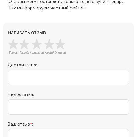
Памятники с колоннами
Отзывы могут оставлять только те, кто купил товар.
Так мы формируем честный рейтинг
Памятники современные
Памятники стандартные
Памятники черные
Написать отзыв
Памятники со свечей
Памятники в виде дерева
Памятники с лебедями
Достоинства:
Памятники в форме волны
Хачкары
Памятники ростовые
Памятники в форме скалы
Недостатки:
Памятник Родителям
Ваш отзыв
:
Мемориальные доски
Буквы из латуни