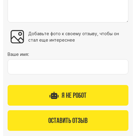
Цоколь из гранита
Ограды из гранита
Ограды из чугуна
Добавьте фото к своему отзыву, чтобы он
Столбы для ограды чугун
стал еще интереснее
Ограды металл
Столы и лавки
Ваше имя:
Тротуарная плитка
Вазы полимерные
Подсвечники
Венки
Я не робот
Вазы из гранита
Скульптуры в полный рост
Оставить отзыв
Скульптуры "Ангел" литиевые