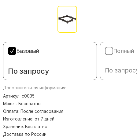
Памятники в форме креста
Зеркальные памятники
Памятники из белого мрамора Коелга
Креативные памятники
Кресты из белого мрамора
Фигурные памятники
Базовый
Полный
Памятники в виде гитары
По запросу
По запрос
Памятники комбинированные
Памятники из цветного гранита
Дополнительная информация:
Памятники красные
Артикул: с0035
Памятники красно-черные
Макет: Бесплатно
Памятники коричневые
Оплата: После согласования
Памятники серые
Изготовление: от 7 дней
Памятники зеленые
Хранение: Бесплатно
Доставка по России
Памятники из Дымовского гранита