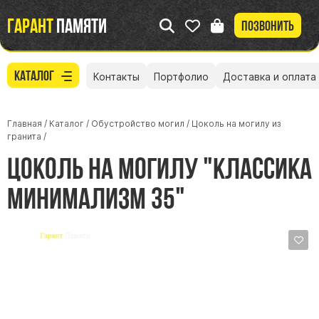
Гарант
памяти
Позвонить
Каталог
Контакты
Портфолио
Доставка и оплата
Главная
/
Каталог
/
Обустройство могил
/
Цоколь на могилу из
гранита
/
Цоколь на могилу "Класcика
Минимализм 35"