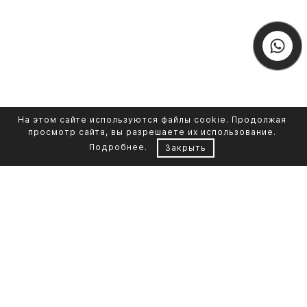
На этом сайте используются файлы cookie. Продолжая
просмотр сайта, вы разрешаете их использование.
Подробнее
.
Закрыть
Контакты
Каталог памятников
+7 961 855-90-78
Обустройство могил
Литьевой мрамор
Фото на стекле
Telegram-канал
Реставрация фото
Портфолио