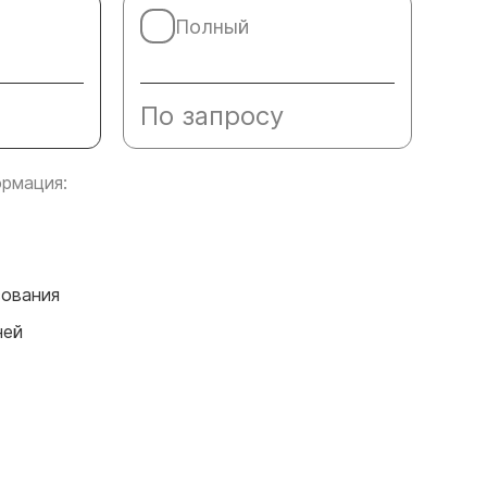
Полный
По запросу
рмация:
сования
ней