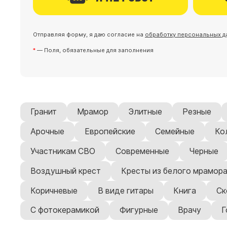
Отправляя форму, я даю согласие на
обработку персональных д
— Поля, обязательные для заполнения
Гранит
Мрамор
Элитные
Резные
Арочные
Европейские
Семейные
Ко
Участникам СВО
Современные
Черные
Воздушный крест
Кресты из белого мрамор
Коричневые
В виде гитары
Книга
Ск
С фотокерамикой
Фигурные
Врачу
Г