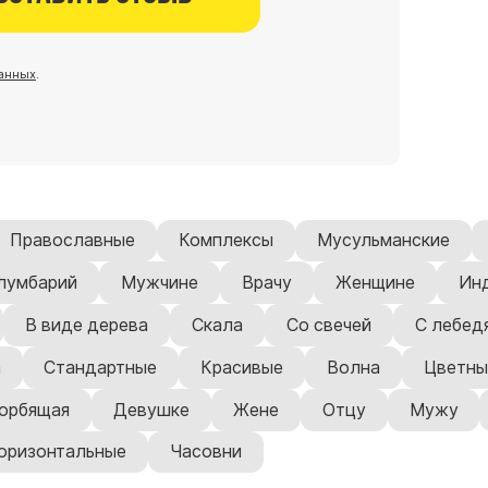
анных
.
Православные
Комплексы
Мусульманские
лумбарий
Мужчине
Врачу
Женщине
Ин
В виде дерева
Скала
Со свечей
С лебед
а
Стандартные
Красивые
Волна
Цветны
орбящая
Девушке
Жене
Отцу
Мужу
оризонтальные
Часовни