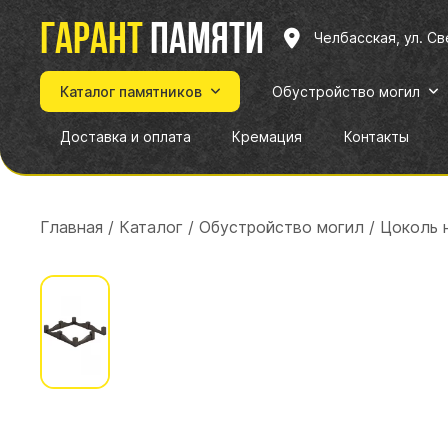
Гарант
памяти
Челбасская, ул. С
Каталог памятников
Обустройство могил
Доставка и оплата
Кремация
Контакты
Главная
/
Каталог
/
Обустройство могил
/
Цоколь н