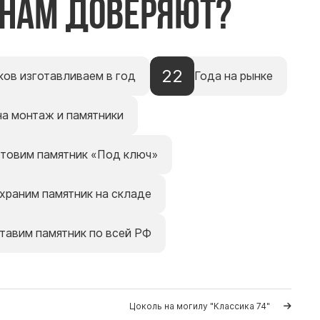
 нам доверяют?
22
ков изготавливаем в год
Года на рынке
на монтаж и памятники
отовим памятник «Под ключ»
храним памятник на складе
тавим памятник по всей РФ
Цоколь на могилу "Класcика 74"