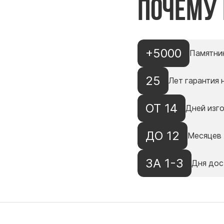
Почему
+5000
Памятни
25
Лет гарантия 
ОТ 14
Дней изг
ДО 12
Месяцев 
ЗА 1-3
Дня дос