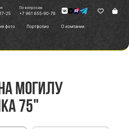
ия
По вопросам
17-25
+7 961 855-90-78
ия фото
Портфолио
О компании
на могилу
ка 75"