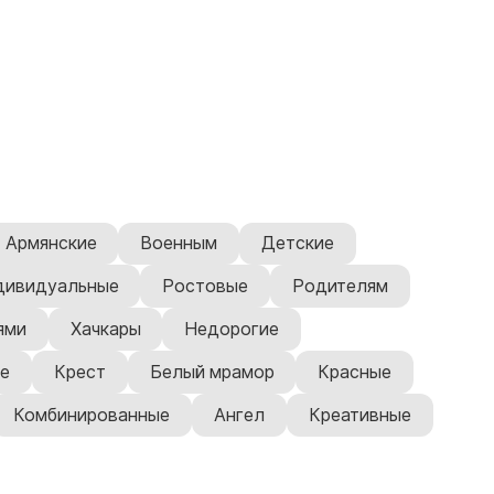
Армянские
Военным
Детские
дивидуальные
Ростовые
Родителям
ями
Хачкары
Недорогие
е
Крест
Белый мрамор
Красные
Комбинированные
Ангел
Креативные