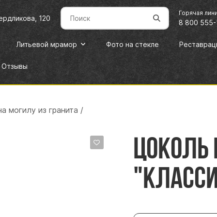
Горячая лин
вердликова, 120
8 800 555-
Литьевой мрамор
Фото на стекле
Реставрац
Отзывы
а могилу из гранита
/
Цоколь 
"Класcи