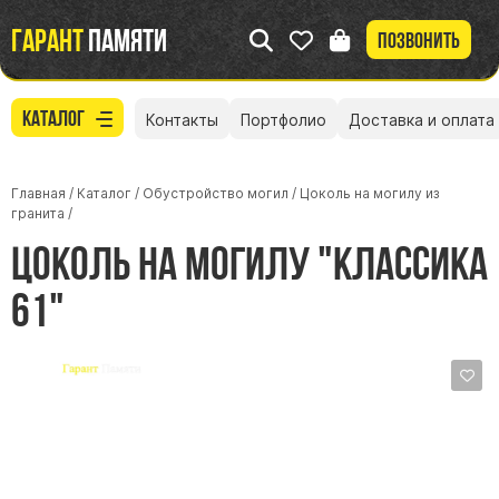
Гарант
памяти
Позвонить
Каталог
Контакты
Портфолио
Доставка и оплата
Главная
/
Каталог
/
Обустройство могил
/
Цоколь на могилу из
гранита
/
Цоколь на могилу "Класcика
61"