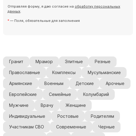
Скульптуры "Ангел" литиевые
Отправляя форму, я даю согласие на
обработку персональных
данных
.
Барельефы
— Поля, обязательные для заполнения
Кресты
Голуби
Распятие
Скорбящие
Цветы
Гранит
Мрамор
Элитные
Резные
Православные
Комплексы
Мусульманские
Армянские
Военным
Детские
Арочные
Европейские
Семейные
Колумбарий
Мужчине
Врачу
Женщине
Индивидуальные
Ростовые
Родителям
Участникам СВО
Современные
Черные