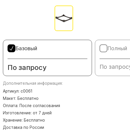
Памятники в форме креста
Зеркальные памятники
Памятники из белого мрамора Коелга
Креативные памятники
Кресты из белого мрамора
Фигурные памятники
Базовый
Полный
Памятники в виде гитары
По запросу
По запрос
Памятники комбинированные
Памятники из цветного гранита
Дополнительная информация:
Памятники красные
Артикул: с0061
Памятники красно-черные
Макет: Бесплатно
Памятники коричневые
Оплата: После согласования
Памятники серые
Изготовление: от 7 дней
Памятники зеленые
Хранение: Бесплатно
Доставка по России
Памятники из Дымовского гранита