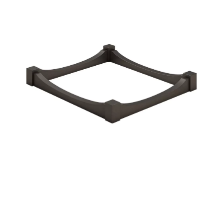
Участникам СВО
Памятники из гранита
Памятники из мрамора
Элитные памятники
Резные памятники
Мемориальные комплексы
Памятники с полноформатным фото
Склеп
Cкульптуры ангел
Детские памятники
Памятники Мусульманские
Памятники Армянские
Европейские памятники
Памятники "Клипарт"
Семейные памятники ( памятники на двоих )