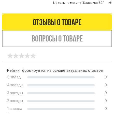
Памятники мужу
Цоколь на могилу "Класcика 60"
Памятники отцу
Памятники парню
Отзывы о товаре
Памятники сыну
Вопросы о товаре
Памятники вертикальные
Памятники врачу
Памятники горизонтальные
Памятники индивидуальные
Памятники классические
Рейтинг формируется на основе актуальных отзывов
Памятники книга
5 звёзд
0
Памятники красивые
4 звезды
0
Памятники Православные
3 звезды
0
Памятники прямоугольные
2 звезды
0
Памятники с воздушным креcтом
1 звезда
0