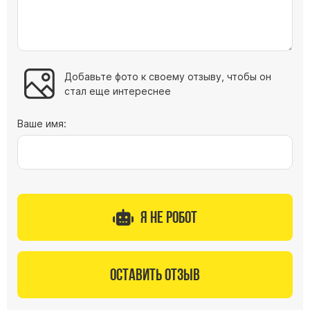
Буквы из латуни
Цоколь из гранита
Ограды из гранита
Добавьте фото к своему отзыву, чтобы он
Ограды из чугуна
стал еще интереснее
Столбы для ограды чугун
Ограды металл
Ваше имя:
Столы и лавки
Тротуарная плитка
Вазы полимерные
Подсвечники
Я не робот
Венки
Вазы из гранита
Скульптуры в полный рост
Оставить отзыв