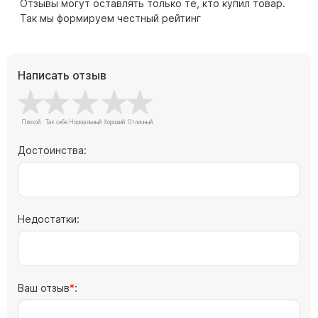
Памятники с колоннами
Отзывы могут оставлять только те, кто купил товар.
Так мы формируем честный рейтинг
Памятники современные
Памятники стандартные
Памятники черные
Написать отзыв
Памятники со свечей
Памятники в виде дерева
Памятники с лебедями
Достоинства:
Памятники в форме волны
Хачкары
Памятники ростовые
Памятники в форме скалы
Недостатки:
Памятник Родителям
Ваш отзыв
:
Флагштоки
Мемориальные доски