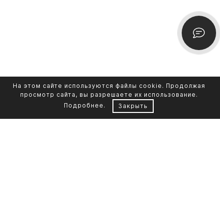
На этом сайте используются файлы cookie. Продолжая
просмотр сайта, вы разрешаете их использование.
Подробнее
.
Закрыть
Контакты
Каталог памятников
+7 961 855-90-78
Обустройство могил
Литьевой мрамор
Фото на стекле
Telegram-канал
Реставрация фото
Портфолио