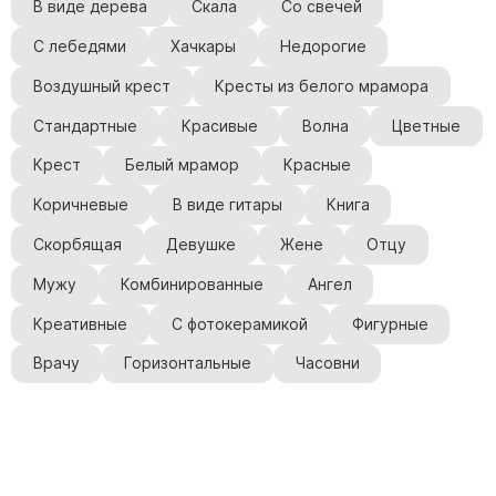
В виде дерева
Скала
Со свечей
С лебедями
Хачкары
Недорогие
Воздушный крест
Кресты из белого мрамора
Стандартные
Красивые
Волна
Цветные
Крест
Белый мрамор
Красные
Коричневые
В виде гитары
Книга
Скорбящая
Девушке
Жене
Отцу
Мужу
Комбинированные
Ангел
Креативные
С фотокерамикой
Фигурные
Врачу
Горизонтальные
Часовни