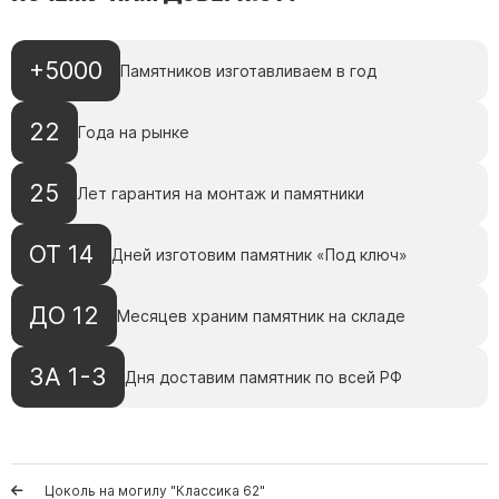
Скульптуры, барельефы и бюсты из бронзы
Колумбарий
+5000
Памятников изготавливаем в год
Недорогие памятники
Памятники с фотокерамикой
22
Года на рынке
Памятники животным
25
Памятники младенцу
Лет гарантия на монтаж и памятники
Памятники двойные
ОТ 14
Дней изготовим памятник «Под ключ»
Памятники женщине
Памятники маме
ДО 12
Месяцев храним памятник на складе
Памятники жене
Памятники девушке
ЗА 1-3
Дня доставим памятник по всей РФ
Памятники дочери
Памятники мужчине
Памятники дедушке
Цоколь на могилу "Класcика 62"