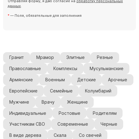
Отправляя форму, я даю согласие на
обработку персональных
Скульптуры "Ангел" литиевые
данных
.
Барельефы
— Поля, обязательные для заполнения
Кресты
Голуби
Распятие
Скорбящие
Гранит
Мрамор
Элитные
Резные
Цветы
Православные
Комплексы
Мусульманские
Армянские
Военным
Детские
Арочные
Европейские
Семейные
Колумбарий
Мужчине
Врачу
Женщине
Индивидуальные
Ростовые
Родителям
Участникам СВО
Современные
Черные
В виде дерева
Скала
Со свечей