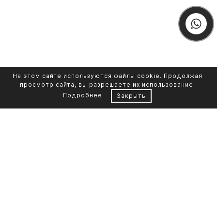
На этом сайте используются файлы cookie. Продолжая
просмотр сайта, вы разрешаете их использование.
Подробнее
.
Закрыть
Контакты
Каталог памятников
+7 961 855-90-78
Обустройство могил
Литьевой мрамор
Фото на стекле
Telegram-канал
Реставрация фото
Портфолио
О компании