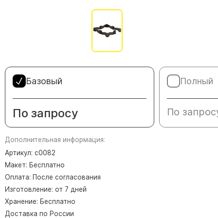
Памятники в форме креста
Зеркальные памятники
Памятники из белого мрамора Коелга
Креативные памятники
Кресты из белого мрамора
Фигурные памятники
Базовый
Полный
Памятники в виде гитары
По запросу
По запрос
Памятники комбинированные
Памятники из цветного гранита
Дополнительная информация:
Памятники красные
Артикул: с0082
Памятники красно-черные
Макет: Бесплатно
Памятники коричневые
Оплата: После согласования
Памятники серые
Изготовление: от 7 дней
Памятники зеленые
Хранение: Бесплатно
Доставка по России
Памятники из Дымовского гранита