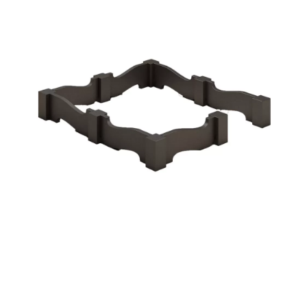
Участникам СВО
Памятники из гранита
Памятники из мрамора
Элитные памятники
Резные памятники
Мемориальные комплексы
Памятники с полноформатным фото
Склеп
Cкульптуры ангел
Детские памятники
Памятники Мусульманские
Памятники Армянские
Европейские памятники
Памятники "Клипарт"
Семейные памятники ( памятники на двоих )