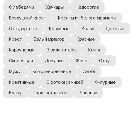
С лебедями
Хачкары
Недорогие
Воздушный крест
Кресты из белого мрамора
Стандартные
Красивые
Волна
Цветные
Крест
Белый мрамор
Красные
Коричневые
В виде гитары
Книга
Скорбящая
Девушке
Жене
Отцу
Мужу
Комбинированные
Ангел
Креативные
С фотокерамикой
Фигурные
Врачу
Горизонтальные
Часовни