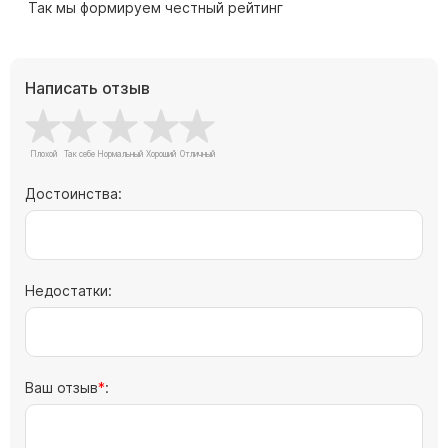
Памятники с колоннами
Так мы формируем честный рейтинг
Памятники современные
Памятники стандартные
Написать отзыв
Памятники черные
Памятники со свечей
Памятники в виде дерева
Памятники с лебедями
Достоинства:
Памятники в форме волны
Хачкары
Памятники ростовые
Недостатки:
Памятники в форме скалы
Памятник Родителям
Ваш отзыв
:
Флагштоки
Мемориальные доски