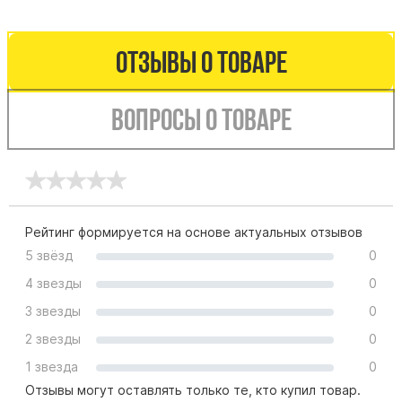
Памятники мужу
Памятники отцу
Отзывы о товаре
Памятники парню
Памятники сыну
Вопросы о товаре
Памятники вертикальные
Памятники врачу
Памятники горизонтальные
Памятники индивидуальные
Рейтинг формируется на основе актуальных отзывов
Памятники классические
5 звёзд
0
Памятники книга
4 звезды
0
Памятники красивые
3 звезды
0
Памятники Православные
2 звезды
0
Памятники прямоугольные
1 звезда
0
Памятники с воздушным креcтом
Отзывы могут оставлять только те, кто купил товар.