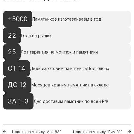
Скульптуры, барельефы и бюсты из бронзы
Колумбарий
+5000
Памятников изготавливаем в год
Недорогие памятники
Памятники с фотокерамикой
22
Года на рынке
Памятники животным
25
Памятники младенцу
Лет гарантия на монтаж и памятники
Памятники двойные
ОТ 14
Дней изготовим памятник «Под ключ»
Памятники женщине
Памятники маме
ДО 12
Месяцев храним памятник на складе
Памятники жене
Памятники девушке
ЗА 1-3
Дня доставим памятник по всей РФ
Памятники дочери
Памятники мужчине
Памятники дедушке
Цоколь на могилу "Арт 83"
Цоколь на могилу "Рим 81"