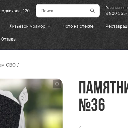
Горячая лин
вердликова, 120
8 800 555-
Литьевой мрамор
Фото на стекле
Реставрац
Отзывы
ам СВО
/
Памятни
№36