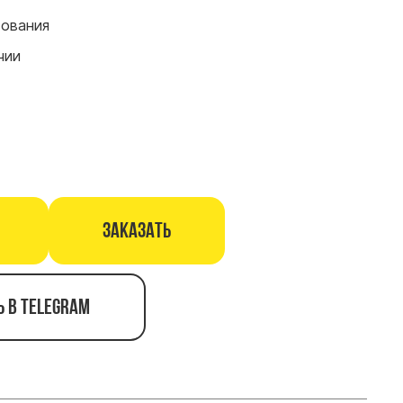
сования
чии
Заказать
ь в telegram