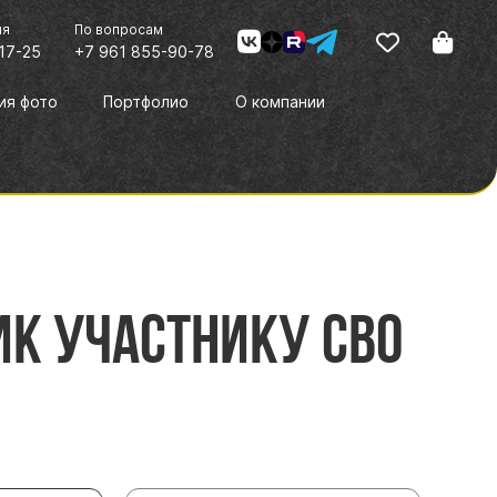
ия
По вопросам
17-25
+7 961 855-90-78
ия фото
Портфолио
О компании
к участнику СВО