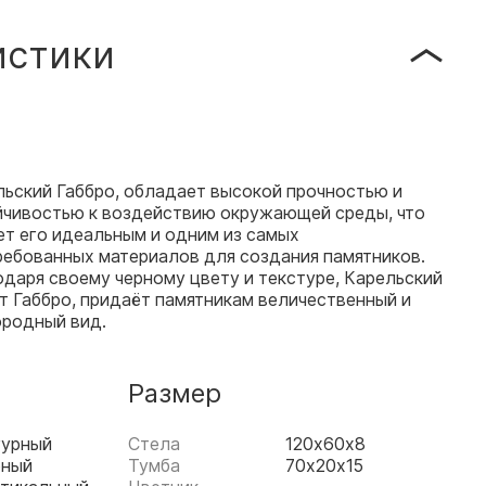
истики
льский Габбро, обладает высокой прочностью и
йчивостью к воздействию окружающей среды, что
ет его идеальным и одним из самых
ребованных материалов для создания памятников.
даря своему черному цвету и текстуре, Карельский
т Габбро, придаёт памятникам величественный и
ородный вид.
Размер
гурный
Стела
120х60х8
рный
Тумба
70х20х15