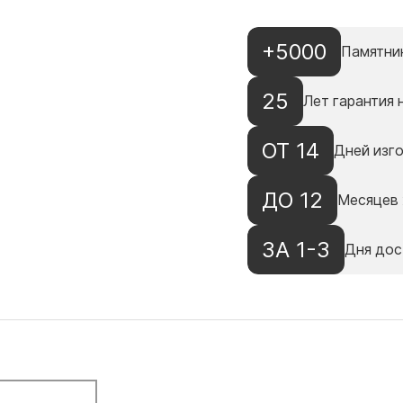
+5000
Памятни
25
Лет гарантия 
ОТ 14
Дней изг
ДО 12
Месяцев 
ЗА 1-3
Дня дос