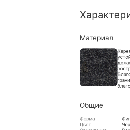
Характер
Материал
Каре
усто
дела
вост
Благо
грани
благ
Общие
Форма
Фи
Цвет
Че