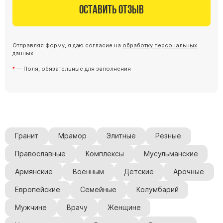
Оставить отзыв
Скульптуры "Ангел" литиевые
Барельефы
Кресты
Отправляя форму, я даю согласие на
обработку персональных
Голуби
данных
.
Распятие
— Поля, обязательные для заполнения
Скорбящие
Цветы
Гранит
Мрамор
Элитные
Резные
Православные
Комплексы
Мусульманские
Армянские
Военным
Детские
Арочные
Европейские
Семейные
Колумбарий
Мужчине
Врачу
Женщине