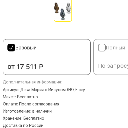
Памятники в форме креста
Зеркальные памятники
Памятники из белого мрамора Коелга
Креативные памятники
Кресты из белого мрамора
Фигурные памятники
Базовый
Полный
Памятники в виде гитары
от
По запрос
17 511
₽
Памятники комбинированные
Памятники из цветного гранита
Дополнительная информация:
Памятники красные
Артикул: Дева Мария с Иисусом (№7)- ску
Памятники красно-черные
Макет: Бесплатно
Памятники коричневые
Оплата: После согласования
Памятники серые
Изготовление: в наличии
Памятники зеленые
Хранение: Бесплатно
Доставка по России
Памятники из Дымовского гранита