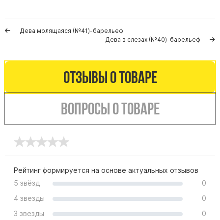
Памятники мужу
Памятники отцу
Дева молящаяся (№41)-барельеф
Памятники парню
Дева в слезах (№40)-барельеф
Памятники сыну
Отзывы о товаре
Памятники вертикальные
Памятники врачу
Памятники горизонтальные
Вопросы о товаре
Памятники индивидуальные
Памятники классические
Памятники книга
Памятники красивые
Рейтинг формируется на основе актуальных отзывов
Памятники Православные
5 звёзд
0
Памятники прямоугольные
4 звезды
0
Памятники с воздушным креcтом
3 звезды
0