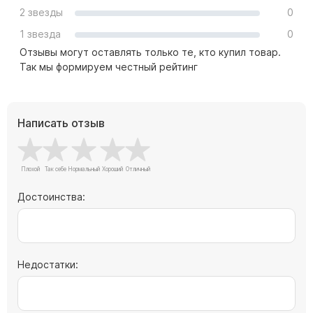
Памятники с колоннами
2 звезды
0
Памятники современные
1 звезда
0
Памятники стандартные
Отзывы могут оставлять только те, кто купил товар.
Памятники черные
Так мы формируем честный рейтинг
Памятники со свечей
Памятники в виде дерева
Написать отзыв
Памятники с лебедями
Памятники в форме волны
Хачкары
Памятники ростовые
Достоинства:
Памятники в форме скалы
Памятник Родителям
Недостатки:
Флагштоки
Мемориальные доски