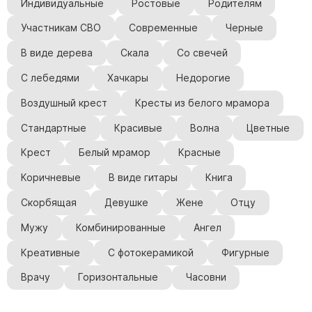
Индивидуальные
Ростовые
Родителям
Участникам СВО
Современные
Черные
В виде дерева
Скала
Со свечей
С лебедями
Хачкары
Недорогие
Воздушный крест
Кресты из белого мрамора
Стандартные
Красивые
Волна
Цветные
Крест
Белый мрамор
Красные
Коричневые
В виде гитары
Книга
Скорбящая
Девушке
Жене
Отцу
Мужу
Комбинированные
Ангел
Креативные
С фотокерамикой
Фигурные
Врачу
Горизонтальные
Часовни