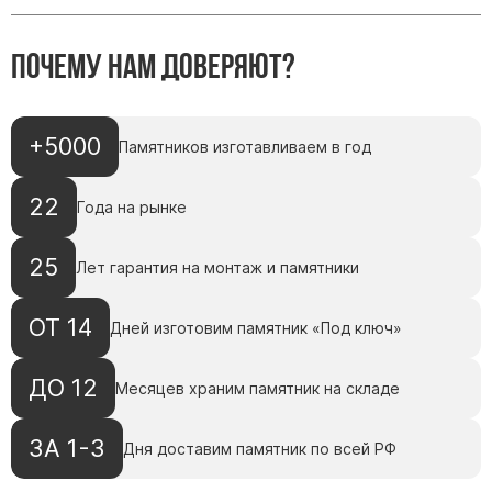
Скульптуры, барельефы и бюсты из бронзы
Колумбарий
Почему нам доверяют?
Недорогие памятники
Памятники с фотокерамикой
+5000
Памятников изготавливаем в год
Памятники животным
Памятники младенцу
22
Года на рынке
Памятники двойные
Памятники женщине
25
Лет гарантия на монтаж и памятники
Памятники маме
Памятники жене
ОТ 14
Дней изготовим памятник «Под ключ»
Памятники девушке
ДО 12
Памятники дочери
Месяцев храним памятник на складе
Памятники мужчине
ЗА 1-3
Дня доставим памятник по всей РФ
Памятники дедушке