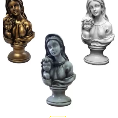
Участникам СВО
Памятники из гранита
Памятники из мрамора
Элитные памятники
Резные памятники
Мемориальные комплексы
Памятники с полноформатным фото
Склеп
Cкульптуры ангел
Детские памятники
Памятники Мусульманские
Памятники Армянские
Европейские памятники
Памятники "Клипарт"
Семейные памятники ( памятники на двоих )