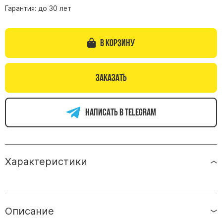
Гарантия: до 30 лет
Памятники из гранита Возрождение
Памятники из гранита Гранатовый Амфиболит
В корзину
Памятники из гранита Сюскюянсаари
Памятники из гранита Балтик Грин
Памятники из гранита Покостовский
Заказать
Памятники из гранита Лезниковский
Памятники из гранита Мансуровский
Написать в telegram
Памятники из гранита Масловский
Памятники из гранита Токовский
Памятники из гранита Капустинский
Характеристики
Арочные памятники
Памятники Крест
Памятники военным
Описание
Часовни из белого мрамора и гранита