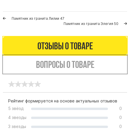
Буквы из латуни
Цоколь из гранита
Памятник из гранита Лилии 47
Памятник из гранита Элегия 50
Ограды из гранита
Ограды из чугуна
Столбы для ограды чугун
Отзывы о товаре
Ограды металл
Столы и лавки
Вопросы о товаре
Тротуарная плитка
Вазы полимерные
Подсвечники
Венки
Рейтинг формируется на основе актуальных отзывов
Вазы из гранита
5 звёзд
0
Скульптуры в полный рост
4 звезды
0
3 звезды
0