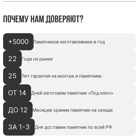
Памятники с колоннами
Памятники современные
Почему нам доверяют?
Памятники стандартные
Памятники черные
Памятники со свечей
+5000
Памятников изготавливаем в год
Памятники в виде дерева
Памятники с лебедями
22
Года на рынке
Памятники в форме волны
25
Хачкары
Лет гарантия на монтаж и памятники
Памятники ростовые
ОТ 14
Дней изготовим памятник «Под ключ»
Памятники в форме скалы
Памятник Родителям
ДО 12
Месяцев храним памятник на складе
ЗА 1-3
Дня доставим памятник по всей РФ
Флагштоки
Мемориальные доски