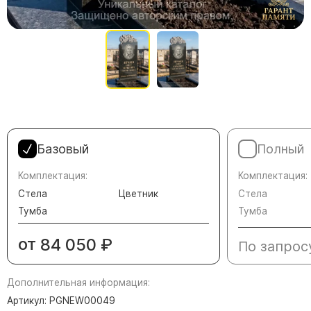
Памятники в форме креста
Зеркальные памятники
Памятники из белого мрамора Коелга
Креативные памятники
Кресты из белого мрамора
Фигурные памятники
Памятники в виде гитары
Базовый
Полный
Памятники комбинированные
Комплектация:
Комплектация:
Памятники из цветного гранита
Стела
Цветник
Стела
Памятники красные
Тумба
Тумба
Памятники красно-черные
от
84 050
₽
По запрос
Памятники коричневые
Памятники серые
Дополнительная информация:
Памятники зеленые
Артикул: PGNEW00049
Памятники из Дымовского гранита