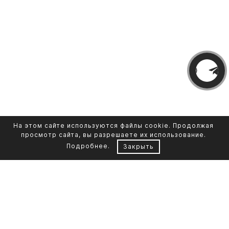
На этом сайте используются файлы cookie. Продолжая
просмотр сайта, вы разрешаете их использование.
Подробнее
.
Закрыть
Контакты
Каталог памятников
+7 961 855-90-78
Обустройство могил
Литьевой мрамор