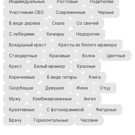
Индивидуальные
Ростовые
Родителям
Участникам СВО
Современные
Черные
В виде дерева
Скала
Со свечей
С лебедями
Хачкары
Недорогие
Воздушный крест
Кресты из белого мрамора
Стандартные
Красивые
Волна
Цветные
Крест
Белый мрамор
Красные
Коричневые
В виде гитары
Книга
Скорбящая
Девушке
Жене
Отцу
Мужу
Комбинированные
Ангел
Креативные
С фотокерамикой
Фигурные
Врачу
Горизонтальные
Часовни