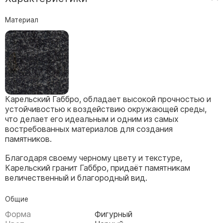
Скульптуры, барельефы и бюсты из бронзы
Материал
Колумбарий
Недорогие памятники
Памятники с фотокерамикой
Памятники животным
Памятники младенцу
Карельский Габбро, обладает высокой прочностью и
Памятники двойные
устойчивостью к воздействию окружающей среды,
Памятники женщине
что делает его идеальным и одним из самых
востребованных материалов для создания
Памятники маме
памятников.
Памятники жене
Благодаря своему черному цвету и текстуре,
Памятники девушке
Карельский гранит Габбро, придаёт памятникам
Памятники дочери
величественный и благородный вид.
Памятники мужчине
Общие
Памятники дедушке
Форма
Фигурный