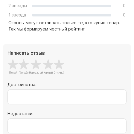
Скульптуры "Ангел" литиевые
2 звезды
0
Барельефы
1 звезда
0
Отзывы могут оставлять только те, кто купил товар.
Кресты
Так мы формируем честный рейтинг
Голуби
Распятие
Скорбящие
Написать отзыв
Цветы
Достоинства:
Недостатки: