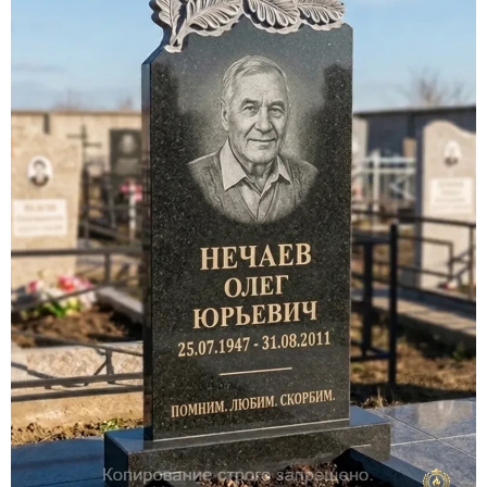
Участникам СВО
Памятники из гранита
Памятники из мрамора
Элитные памятники
Резные памятники
Мемориальные комплексы
Памятники с полноформатным фото
Склеп
Cкульптуры ангел
Детские памятники
Памятники Мусульманские
Памятники Армянские
Европейские памятники
Памятники "Клипарт"
Семейные памятники ( памятники на двоих )