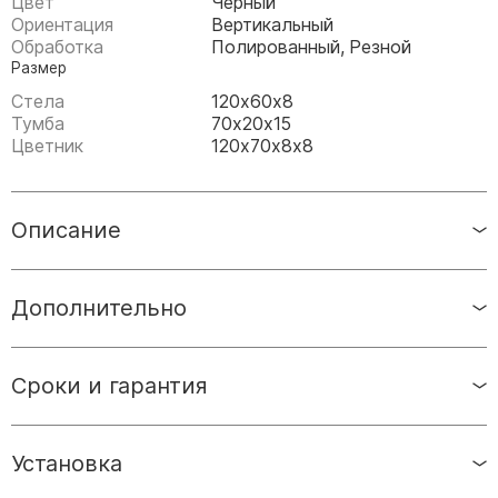
Цвет
Черный
Памятники мужу
Ориентация
Вертикальный
Памятники отцу
Обработка
Полированный, Резной
Размер
Памятники парню
Стела
120х60х8
Памятники сыну
Тумба
70х20х15
Цветник
120х70х8х8
Памятники вертикальные
Памятники врачу
Описание
Памятники горизонтальные
Памятники индивидуальные
Памятники классические
Дополнительно
Памятники книга
Памятники красивые
Сроки и гарантия
Памятники Православные
Памятники прямоугольные
Установка
Памятники с воздушным креcтом