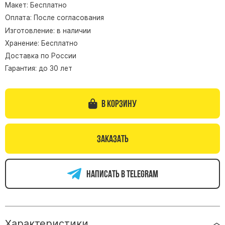
Макет: Бесплатно
Памятники из гранита Возрождение
Оплата: После согласования
Памятники из гранита Гранатовый Амфиболит
Изготовление: в наличии
Хранение: Бесплатно
Памятники из гранита Сюскюянсаари
Доставка по России
Памятники из гранита Балтик Грин
Гарантия: до 30 лет
Памятники из гранита Покостовский
Памятники из гранита Лезниковский
В корзину
Памятники из гранита Мансуровский
Памятники из гранита Масловский
Памятники из гранита Токовский
Заказать
Памятники из гранита Капустинский
Написать в telegram
Арочные памятники
Памятники Крест
Памятники военным
Часовни из белого мрамора и гранита
Характеристики