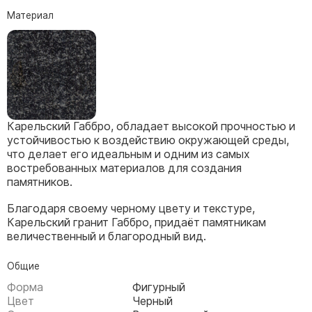
Скульптуры, барельефы и бюсты из бронзы
Материал
Колумбарий
Недорогие памятники
Памятники с фотокерамикой
Памятники животным
Памятники младенцу
Карельский Габбро, обладает высокой прочностью и
Памятники двойные
устойчивостью к воздействию окружающей среды,
что делает его идеальным и одним из самых
Памятники женщине
востребованных материалов для создания
Памятники маме
памятников.
Памятники жене
Благодаря своему черному цвету и текстуре,
Карельский гранит Габбро, придаёт памятникам
Памятники девушке
величественный и благородный вид.
Памятники дочери
Общие
Памятники мужчине
Форма
Фигурный
Памятники дедушке
Цвет
Черный