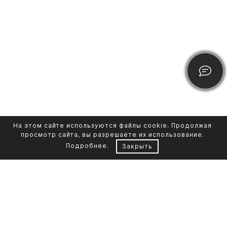
На этом сайте используются файлы cookie. Продолжая
просмотр сайта, вы разрешаете их использование.
Подробнее
.
Закрыть
Контакты
Каталог памятников
+7 961 855-90-78
Обустройство могил
Литьевой мрамор