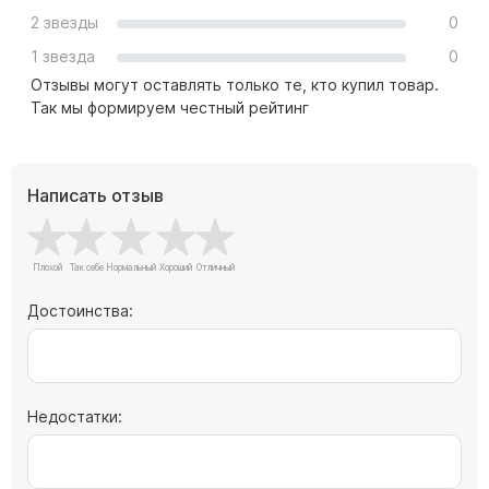
Скульптуры "Ангел" литиевые
2 звезды
0
Барельефы
1 звезда
0
Кресты
Отзывы могут оставлять только те, кто купил товар.
Так мы формируем честный рейтинг
Голуби
Распятие
Скорбящие
Написать отзыв
Цветы
Достоинства:
Недостатки: