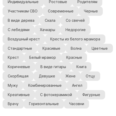
Индивидуальные
Ростовые
Родителям
Участникам СВО
Современные
Черные
В виде дерева
Скала
Со свечей
С лебедями
Хачкары
Недорогие
Воздушный крест
Кресты из белого мрамора
Стандартные
Красивые
Волна
Цветные
Крест
Белый мрамор
Красные
Коричневые
В виде гитары
Книга
Скорбящая
Девушке
Жене
Отцу
Мужу
Комбинированные
Ангел
Креативные
С фотокерамикой
Фигурные
Врачу
Горизонтальные
Часовни