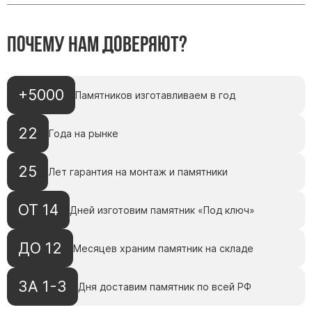
Памятники с колоннами
Памятники современные
Почему нам доверяют?
Памятники стандартные
Памятники черные
Памятники со свечей
+5000
Памятников изготавливаем в год
Памятники в виде дерева
Памятники с лебедями
22
Года на рынке
Памятники в форме волны
25
Хачкары
Лет гарантия на монтаж и памятники
Памятники ростовые
ОТ 14
Дней изготовим памятник «Под ключ»
Памятники в форме скалы
Памятник Родителям
ДО 12
Месяцев храним памятник на складе
ЗА 1-3
Флагштоки
Дня доставим памятник по всей РФ
Мемориальные доски