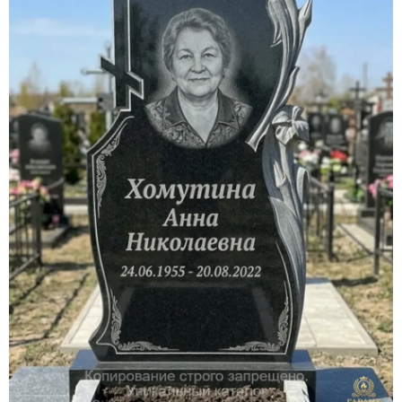
Участникам СВО
Памятники из гранита
Памятники из мрамора
Элитные памятники
Резные памятники
Мемориальные комплексы
Памятники с полноформатным фото
Склеп
Cкульптуры ангел
Детские памятники
Памятники Мусульманские
Памятники Армянские
Европейские памятники
Памятники "Клипарт"
Семейные памятники ( памятники на двоих )