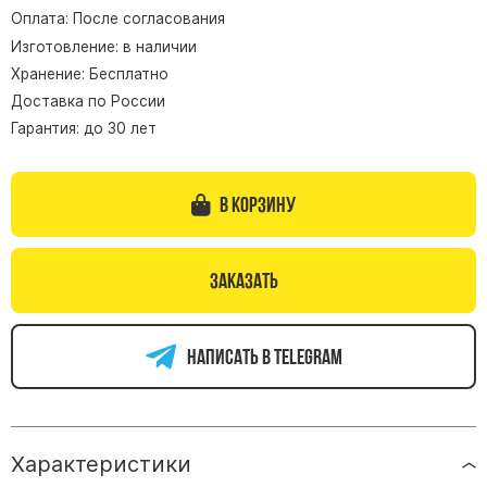
Оплата: После согласования
Памятники из гранита Возрождение
Изготовление: в наличии
Памятники из гранита Гранатовый Амфиболит
Хранение: Бесплатно
Памятники из гранита Сюскюянсаари
Доставка по России
Памятники из гранита Балтик Грин
Гарантия: до 30 лет
Памятники из гранита Покостовский
Памятники из гранита Лезниковский
В корзину
Памятники из гранита Мансуровский
Памятники из гранита Масловский
Заказать
Памятники из гранита Токовский
Памятники из гранита Капустинский
Написать в telegram
Арочные памятники
Памятники Крест
Памятники военным
Характеристики
Часовни из белого мрамора и гранита