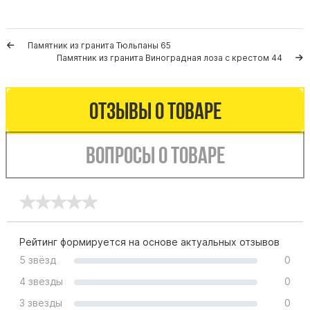
Буквы из латуни
Цоколь из гранита
Памятник из гранита Тюльпаны 65
Ограды из гранита
Памятник из гранита Виноградная лоза с крестом 44
Ограды из чугуна
Столбы для ограды чугун
Отзывы о товаре
Ограды металл
Столы и лавки
Вопросы о товаре
Тротуарная плитка
Вазы полимерные
Подсвечники
Венки
Рейтинг формируется на основе актуальных отзывов
Вазы из гранита
5 звёзд
0
Скульптуры в полный рост
4 звезды
0
3 звезды
0