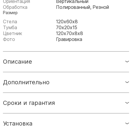
Ориентация
Вертикальный
Памятники мужу
Обработка
Полированный, Резной
Памятники отцу
Размер
Памятники парню
Стела
120х60х8
Тумба
70х20х15
Памятники сыну
Цветник
120х70х8х8
Фото
Гравировка
Памятники вертикальные
Памятники врачу
Описание
Памятники горизонтальные
Памятники индивидуальные
Памятники классические
Дополнительно
Памятники книга
Памятники красивые
Сроки и гарантия
Памятники Православные
Памятники прямоугольные
Установка
Памятники с воздушным креcтом