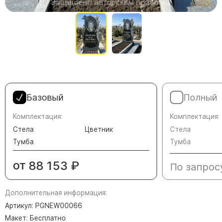
Памятники в форме креста
Зеркальные памятники
Памятники из белого мрамора Коелга
Креативные памятники
Кресты из белого мрамора
Фигурные памятники
Памятники в виде гитары
Базовый
Полный
Памятники комбинированные
Комплектация:
Комплектация:
Стела
Цветник
Стела
Памятники из цветного гранита
Тумба
Тумба
Памятники красные
Памятники красно-черные
от
88 153
₽
По запрос
Памятники коричневые
Памятники серые
Дополнительная информация:
Памятники зеленые
Артикул: PGNEW00066
Макет: Бесплатно
Памятники из Дымовского гранита