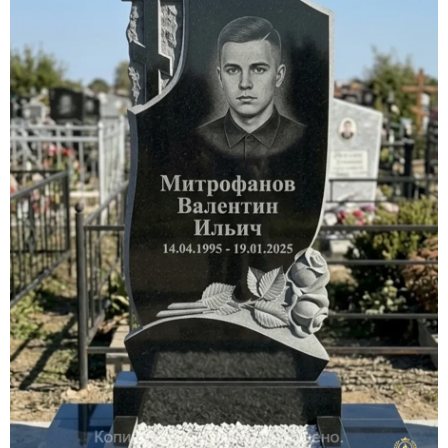
Участникам СВО
Памятники из гранита
Памятники из мрамора
Элитные памятники
Резные памятники
Мемориальные комплексы
Памятники с полноформатным фото
Склеп
Cкульптуры ангел
Детские памятники
Памятники Мусульманские
Памятники Армянские
Европейские памятники
Памятники "Клипарт"
Семейные памятники ( памятники на двоих )