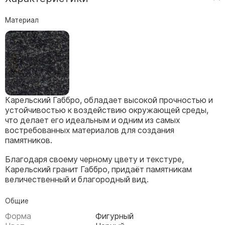
Скульптуры, барельефы и бюсты из бронзы
Материал
Колумбарий
Недорогие памятники
Памятники с фотокерамикой
Памятники животным
Памятники младенцу
Карельский Габбро, обладает высокой прочностью и
Памятники двойные
устойчивостью к воздействию окружающей среды,
Памятники женщине
что делает его идеальным и одним из самых
востребованных материалов для создания
Памятники маме
памятников.
Памятники жене
Благодаря своему черному цвету и текстуре,
Памятники девушке
Карельский гранит Габбро, придаёт памятникам
Памятники дочери
величественный и благородный вид.
Памятники мужчине
Общие
Памятники дедушке
Форма
Фигурный