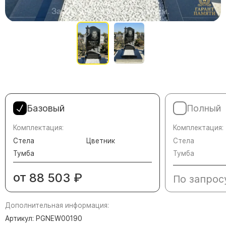
Памятники в форме креста
Зеркальные памятники
Памятники из белого мрамора Коелга
Креативные памятники
Кресты из белого мрамора
Фигурные памятники
Памятники в виде гитары
Базовый
Полный
Памятники комбинированные
Комплектация:
Комплектация:
Памятники из цветного гранита
Стела
Цветник
Стела
Памятники красные
Тумба
Тумба
Памятники красно-черные
от
88 503
₽
По запрос
Памятники коричневые
Памятники серые
Дополнительная информация:
Памятники зеленые
Артикул: PGNEW00190
Памятники из Дымовского гранита