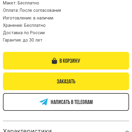
Макет: Бесплатно
Памятники из гранита Возрождение
Оплата: После согласования
Памятники из гранита Гранатовый Амфиболит
Изготовление: в наличии
Хранение: Бесплатно
Памятники из гранита Сюскюянсаари
Доставка по России
Памятники из гранита Балтик Грин
Гарантия: до 30 лет
Памятники из гранита Покостовский
Памятники из гранита Лезниковский
В корзину
Памятники из гранита Мансуровский
Памятники из гранита Масловский
Памятники из гранита Токовский
Заказать
Памятники из гранита Капустинский
Написать в telegram
Арочные памятники
Памятники Крест
Памятники военным
Часовни из белого мрамора и гранита
Характеристики