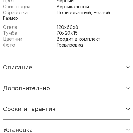
Цвет
Черный
Памятники мужу
Ориентация
Вертикальный
Памятники отцу
Обработка
Полированный, Резной
Размер
Памятники парню
Стела
120х60х8
Памятники сыну
Тумба
70х20х15
Цветник
Входит в комплект
Памятники вертикальные
Фото
Гравировка
Памятники врачу
Памятники горизонтальные
Описание
Памятники индивидуальные
Памятники классические
Дополнительно
Памятники книга
Памятники красивые
Памятники Православные
Сроки и гарантия
Памятники прямоугольные
Памятники с воздушным креcтом
Установка