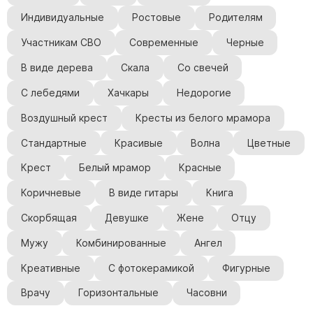
Индивидуальные
Ростовые
Родителям
Участникам СВО
Современные
Черные
В виде дерева
Скала
Со свечей
С лебедями
Хачкары
Недорогие
Воздушный крест
Кресты из белого мрамора
Стандартные
Красивые
Волна
Цветные
Крест
Белый мрамор
Красные
Коричневые
В виде гитары
Книга
Скорбящая
Девушке
Жене
Отцу
Мужу
Комбинированные
Ангел
Креативные
С фотокерамикой
Фигурные
Врачу
Горизонтальные
Часовни