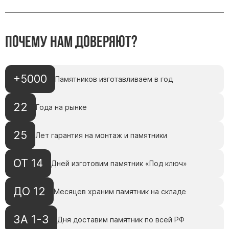
Памятники с колоннами
Памятники современные
Памятники стандартные
Почему нам доверяют?
Памятники черные
Памятники со свечей
+5000
Памятники в виде дерева
Памятников изготавливаем в год
Памятники с лебедями
22
Года на рынке
Памятники в форме волны
Хачкары
25
Лет гарантия на монтаж и памятники
Памятники ростовые
Памятники в форме скалы
ОТ 14
Дней изготовим памятник «Под ключ»
Памятник Родителям
ДО 12
Месяцев храним памятник на складе
Мемориальные доски
ЗА 1-3
Дня доставим памятник по всей РФ
Буквы из латуни