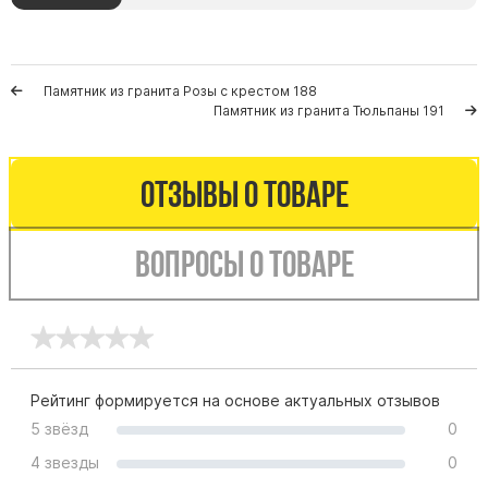
Цоколь из гранита
Ограды из гранита
Ограды из чугуна
Памятник из гранита Розы с крестом 188
Памятник из гранита Тюльпаны 191
Столбы для ограды чугун
Ограды металл
Отзывы о товаре
Столы и лавки
Тротуарная плитка
Вопросы о товаре
Вазы полимерные
Подсвечники
Венки
Вазы из гранита
Скульптуры в полный рост
Рейтинг формируется на основе актуальных отзывов
5 звёзд
0
4 звезды
0
Скульптуры "Ангел" литиевые