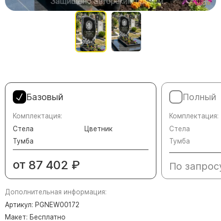
Памятники в форме креста
Зеркальные памятники
Памятники из белого мрамора Коелга
Креативные памятники
Кресты из белого мрамора
Фигурные памятники
Памятники в виде гитары
Базовый
Полный
Памятники комбинированные
Комплектация:
Комплектация:
Стела
Цветник
Стела
Памятники из цветного гранита
Тумба
Тумба
Памятники красные
Памятники красно-черные
от
87 402
₽
По запрос
Памятники коричневые
Памятники серые
Дополнительная информация:
Памятники зеленые
Артикул: PGNEW00172
Макет: Бесплатно
Памятники из Дымовского гранита