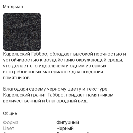
Скульптуры, барельефы и бюсты из бронзы
Материал
Колумбарий
Недорогие памятники
Памятники с фотокерамикой
Памятники животным
Памятники младенцу
Карельский Габбро, обладает высокой прочностью и
Памятники двойные
устойчивостью к воздействию окружающей среды,
что делает его идеальным и одним из самых
Памятники женщине
востребованных материалов для создания
Памятники маме
памятников.
Памятники жене
Благодаря своему черному цвету и текстуре,
Карельский гранит Габбро, придаёт памятникам
Памятники девушке
величественный и благородный вид.
Памятники дочери
Общие
Памятники мужчине
Форма
Фигурный
Памятники дедушке
Цвет
Черный