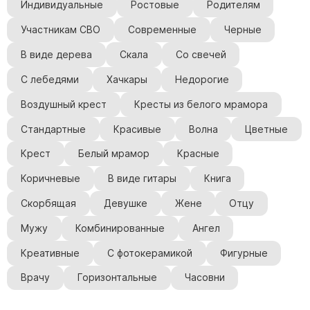
Индивидуальные
Ростовые
Родителям
Участникам СВО
Современные
Черные
В виде дерева
Скала
Со свечей
С лебедями
Хачкары
Недорогие
Воздушный крест
Кресты из белого мрамора
Стандартные
Красивые
Волна
Цветные
Крест
Белый мрамор
Красные
Коричневые
В виде гитары
Книга
Скорбящая
Девушке
Жене
Отцу
Мужу
Комбинированные
Ангел
Креативные
С фотокерамикой
Фигурные
Врачу
Горизонтальные
Часовни