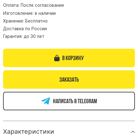
Оплата: После согласования
Памятники из гранита Возрождение
Изготовление: в наличии
Памятники из гранита Гранатовый Амфиболит
Хранение: Бесплатно
Памятники из гранита Сюскюянсаари
Доставка по России
Памятники из гранита Балтик Грин
Гарантия: до 30 лет
Памятники из гранита Покостовский
Памятники из гранита Лезниковский
В корзину
Памятники из гранита Мансуровский
Памятники из гранита Масловский
Заказать
Памятники из гранита Токовский
Памятники из гранита Капустинский
Написать в telegram
Арочные памятники
Памятники Крест
Памятники военным
Характеристики
Часовни из белого мрамора и гранита