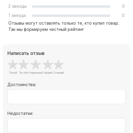
Скульптуры "Ангел" литиевые
2 звезды
0
Барельефы
1 звезда
0
Кресты
Отзывы могут оставлять только те, кто купил товар.
Так мы формируем честный рейтинг
Голуби
Распятие
Скорбящие
Написать отзыв
Цветы
Достоинства:
Недостатки: