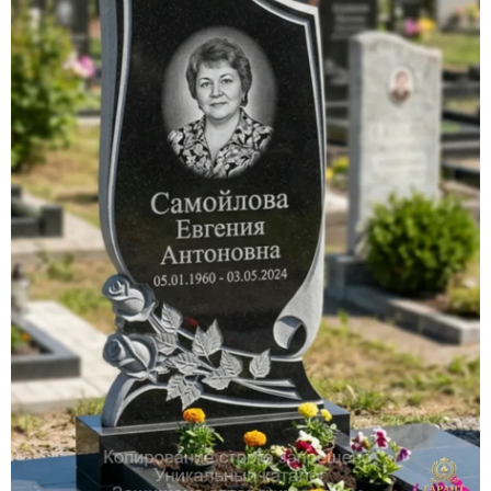
Участникам СВО
Памятники из гранита
Памятники из мрамора
Элитные памятники
Резные памятники
Мемориальные комплексы
Памятники с полноформатным фото
Склеп
Cкульптуры ангел
Детские памятники
Памятники Мусульманские
Памятники Армянские
Европейские памятники
Памятники "Клипарт"
Семейные памятники ( памятники на двоих )