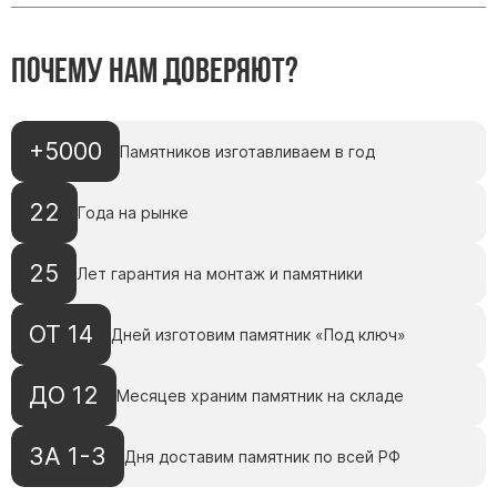
Памятники с колоннами
Памятники современные
Почему нам доверяют?
Памятники стандартные
Памятники черные
Памятники со свечей
+5000
Памятников изготавливаем в год
Памятники в виде дерева
Памятники с лебедями
22
Года на рынке
Памятники в форме волны
25
Хачкары
Лет гарантия на монтаж и памятники
Памятники ростовые
ОТ 14
Дней изготовим памятник «Под ключ»
Памятники в форме скалы
Памятник Родителям
ДО 12
Месяцев храним памятник на складе
ЗА 1-3
Флагштоки
Дня доставим памятник по всей РФ
Мемориальные доски