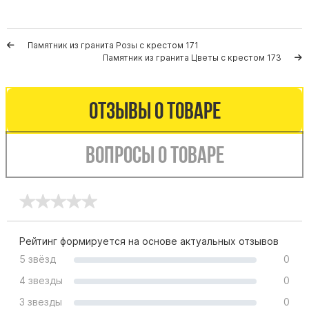
Буквы из латуни
Цоколь из гранита
Памятник из гранита Розы с крестом 171
Ограды из гранита
Памятник из гранита Цветы с крестом 173
Ограды из чугуна
Столбы для ограды чугун
Отзывы о товаре
Ограды металл
Столы и лавки
Вопросы о товаре
Тротуарная плитка
Вазы полимерные
Подсвечники
Венки
Рейтинг формируется на основе актуальных отзывов
Вазы из гранита
5 звёзд
0
Скульптуры в полный рост
4 звезды
0
3 звезды
0