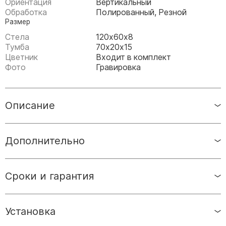
Ориентация
Вертикальный
Памятники мужу
Обработка
Полированный, Резной
Памятники отцу
Размер
Памятники парню
Стела
120х60х8
Тумба
70х20х15
Памятники сыну
Цветник
Входит в комплект
Фото
Гравировка
Памятники вертикальные
Памятники врачу
Описание
Памятники горизонтальные
Памятники индивидуальные
Памятники классические
Дополнительно
Памятники книга
Памятники красивые
Сроки и гарантия
Памятники Православные
Памятники прямоугольные
Установка
Памятники с воздушным креcтом