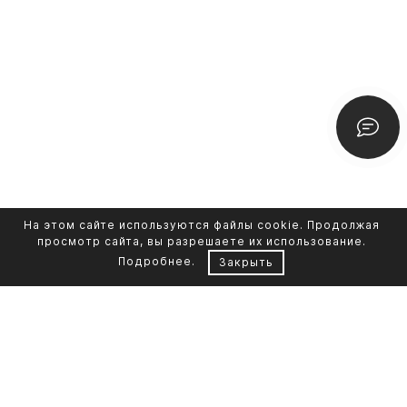
На этом сайте используются файлы cookie. Продолжая
просмотр сайта, вы разрешаете их использование.
Подробнее
.
Закрыть
Контакты
Каталог памятников
+7 961 855-90-78
Обустройство могил
Литьевой мрамор