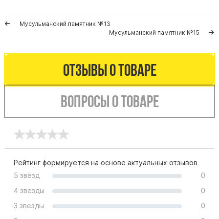
Памятники с колоннами
Памятники современные
Мусульманский памятник №13
Памятники стандартные
Мусульманский памятник №15
Памятники черные
Памятники со свечей
Отзывы о товаре
Памятники в виде дерева
Памятники с лебедями
Вопросы о товаре
Памятники в форме волны
Хачкары
Памятники ростовые
Памятники в форме скалы
Рейтинг формируется на основе актуальных отзывов
Памятник Родителям
5 звёзд
0
4 звезды
0
Мемориальные доски
3 звезды
0
Буквы из латуни