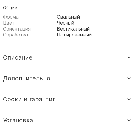
Скульптуры, барельефы и бюсты из бронзы
Общие
Колумбарий
Форма
Овальный
Цвет
Черный
Недорогие памятники
Ориентация
Вертикальный
Памятники с фотокерамикой
Обработка
Полированный
Памятники животным
Памятники младенцу
Описание
Памятники двойные
Памятники женщине
Дополнительно
Памятники маме
Памятники жене
Памятники девушке
Сроки и гарантия
Памятники дочери
Памятники мужчине
Установка
Памятники дедушке