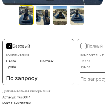
Памятники в форме креста
Зеркальные памятники
Памятники из белого мрамора Коелга
Креативные памятники
Кресты из белого мрамора
Фигурные памятники
Памятники в виде гитары
Базовый
Полный
Памятники комбинированные
Комплектация:
Комплектация:
Стела
Цветник
Стела
Памятники из цветного гранита
Тумба
Тумба
Памятники красные
Памятники красно-черные
По запросу
По запрос
Памятники коричневые
Памятники серые
Дополнительная информация:
Памятники зеленые
Артикул: mus0014
Макет: Бесплатно
Памятники из Дымовского гранита