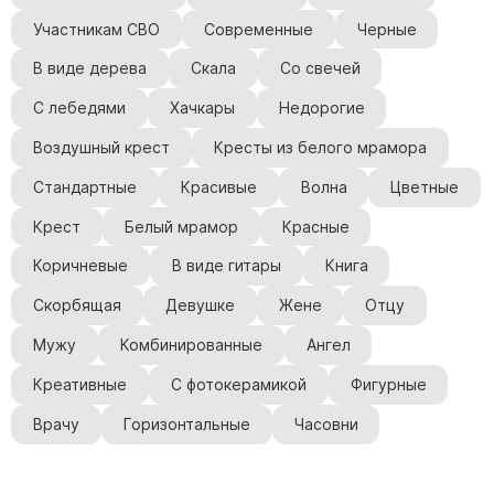
Участникам СВО
Современные
Черные
В виде дерева
Скала
Со свечей
С лебедями
Хачкары
Недорогие
Воздушный крест
Кресты из белого мрамора
Стандартные
Красивые
Волна
Цветные
Крест
Белый мрамор
Красные
Коричневые
В виде гитары
Книга
Скорбящая
Девушке
Жене
Отцу
Мужу
Комбинированные
Ангел
Креативные
С фотокерамикой
Фигурные
Врачу
Горизонтальные
Часовни