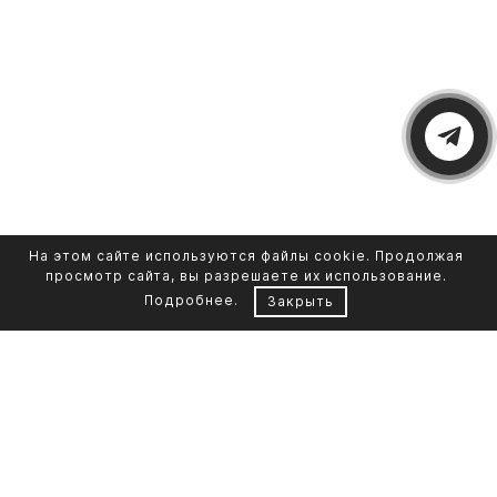
На этом сайте используются файлы cookie. Продолжая
просмотр сайта, вы разрешаете их использование.
Подробнее
.
Закрыть
Контакты
Каталог памятников
+7 961 855-90-78
Обустройство могил
Литьевой мрамор
Фото на стекле