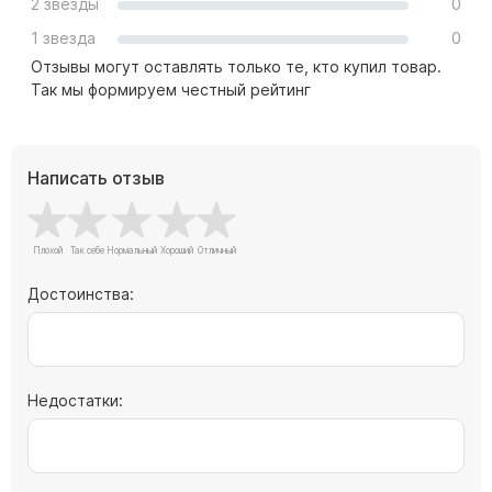
2 звезды
0
Цоколь из гранита
1 звезда
0
Ограды из гранита
Отзывы могут оставлять только те, кто купил товар.
Так мы формируем честный рейтинг
Ограды из чугуна
Столбы для ограды чугун
Ограды металл
Написать отзыв
Столы и лавки
Тротуарная плитка
Вазы полимерные
Подсвечники
Достоинства:
Венки
Вазы из гранита
Скульптуры в полный рост
Недостатки:
Скульптуры "Ангел" литиевые