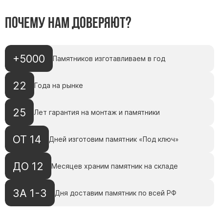
Памятники мужу
Почему нам доверяют?
Памятники отцу
Памятники парню
Памятники сыну
+5000
Памятников изготавливаем в год
Памятники вертикальные
22
Года на рынке
Памятники врачу
Памятники горизонтальные
25
Лет гарантия на монтаж и памятники
Памятники индивидуальные
Памятники классические
ОТ 14
Дней изготовим памятник «Под ключ»
Памятники книга
Памятники красивые
ДО 12
Месяцев храним памятник на складе
Памятники Православные
Памятники прямоугольные
ЗА 1-3
Дня доставим памятник по всей РФ
Памятники с воздушным креcтом