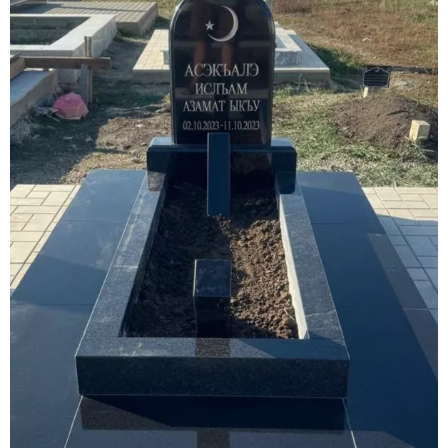
Участникам СВО
Памятники из гранита
Памятники из мрамора
Элитные памятники
Резные памятники
Мемориальные комплексы
Памятники с полноформатным фото
Склеп
Cкульптуры ангел
Детские памятники
Памятники Мусульманские
Памятники Армянские
Европейские памятники
Памятники "Клипарт"
Семейные памятники ( памятники на двоих )