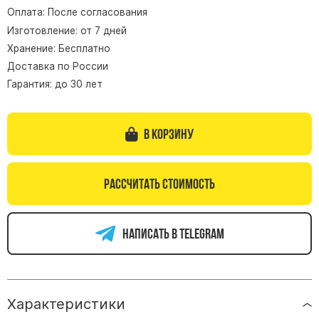
Оплата: После согласования
Памятники из гранита Возрождение
Изготовление: от 7 дней
Памятники из гранита Гранатовый Амфиболит
Хранение: Бесплатно
Памятники из гранита Сюскюянсаари
Доставка по России
Памятники из гранита Балтик Грин
Гарантия: до 30 лет
Памятники из гранита Покостовский
Памятники из гранита Лезниковский
В корзину
Памятники из гранита Мансуровский
Памятники из гранита Масловский
Рассчитать стоимость
Памятники из гранита Токовский
Памятники из гранита Капустинский
Написать в telegram
Арочные памятники
Памятники Крест
Памятники военным
Характеристики
Часовни из белого мрамора и гранита