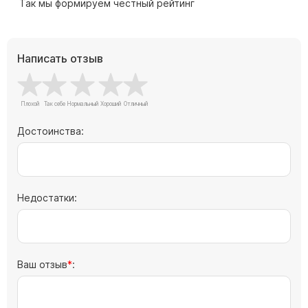
Так мы формируем честный рейтинг
Скульптуры "Ангел" литиевые
Барельефы
Кресты
Написать отзыв
Голуби
Распятие
Скорбящие
Достоинства:
Цветы
Недостатки:
Ваш отзыв
: