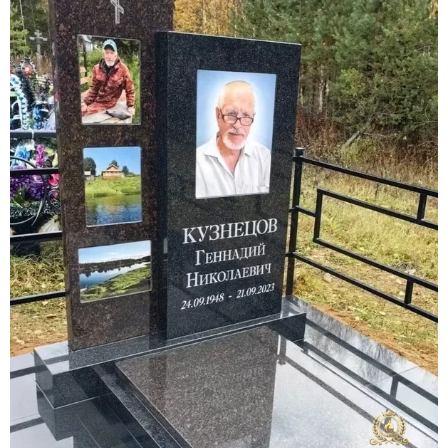
Участникам СВО
Памятники из гранита
Памятники из мрамора
Элитные памятники
Резные памятники
Мемориальные комплексы
Памятники с полноформатным фото
Склеп
Cкульптуры ангел
Детские памятники
Памятники Мусульманские
Памятники Армянские
Европейские памятники
Памятники "Клипарт"
Семейные памятники ( памятники на двоих )