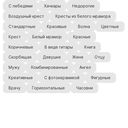
С лебедями
Хачкары
Недорогие
Воздушный крест
Кресты из белого мрамора
Стандартные
Красивые
Волна
Цветные
Крест
Белый мрамор
Красные
Коричневые
В виде гитары
Книга
Скорбящая
Девушке
Жене
Отцу
Мужу
Комбинированные
Ангел
Креативные
С фотокерамикой
Фигурные
Врачу
Горизонтальные
Часовни