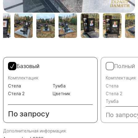
Памятники в форме креста
Зеркальные памятники
Памятники из белого мрамора Коелга
Креативные памятники
Кресты из белого мрамора
Фигурные памятники
Памятники в виде гитары
Базовый
Полный
Памятники комбинированные
Комплектация:
Комплектация:
Памятники из цветного гранита
Стела
Тумба
Стела
Памятники красные
Стела 2
Цветник
Стела 2
Памятники красно-черные
Тумба
Памятники коричневые
По запросу
По запрос
Памятники серые
Памятники зеленые
Дополнительная информация:
Памятники из Дымовского гранита