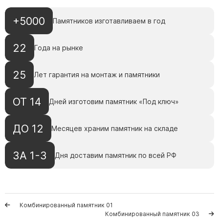
Памятники с колоннами
Памятники современные
+5000
Памятников изготавливаем в год
Памятники стандартные
Памятники черные
22
Года на рынке
Памятники со свечей
25
Памятники в виде дерева
Лет гарантия на монтаж и памятники
Памятники с лебедями
ОТ 14
Дней изготовим памятник «Под ключ»
Памятники в форме волны
Хачкары
ДО 12
Месяцев храним памятник на складе
Памятники ростовые
Памятники в форме скалы
ЗА 1-3
Дня доставим памятник по всей РФ
Памятник Родителям
Флагштоки
Комбинированный памятник 01
Комбинированный памятник 03
Мемориальные доски