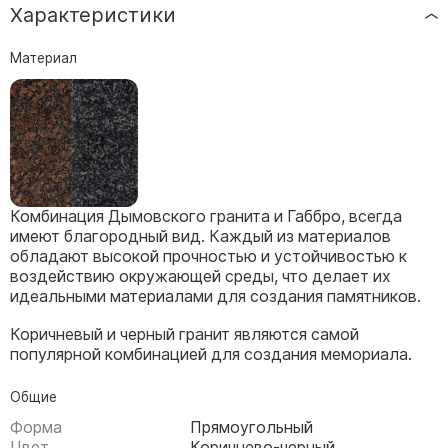
Характеристики
Скульптуры, барельефы и бюсты из бронзы
Колумбарий
Материал
Недорогие памятники
Памятники с фотокерамикой
Памятники животным
Памятники младенцу
Памятники двойные
Комбинация Дымовского гранита и Габбро, всегда
Памятники женщине
имеют благородный вид. Каждый из материалов
обладают высокой прочностью и устойчивостью к
Памятники маме
воздействию окружающей среды, что делает их
Памятники жене
идеальными материалами для создания памятников.
Памятники девушке
Коричневый и черный гранит являются самой
Памятники дочери
популярной комбинацией для создания мемориала.
Памятники мужчине
Общие
Форма
Прямоугольный
Памятники дедушке
Цвет
Коричнево-черный