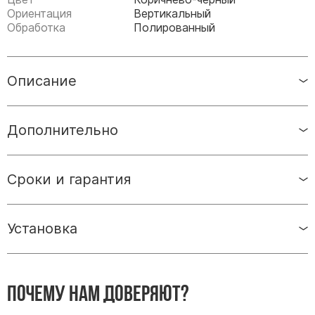
Памятники мужу
Ориентация
Вертикальный
Обработка
Полированный
Памятники отцу
Памятники парню
Памятники сыну
Описание
Памятники вертикальные
Памятники врачу
Дополнительно
Памятники горизонтальные
Памятники индивидуальные
Сроки и гарантия
Памятники классические
Памятники книга
Установка
Памятники красивые
Памятники Православные
Памятники прямоугольные
Почему нам доверяют?
Памятники с воздушным креcтом