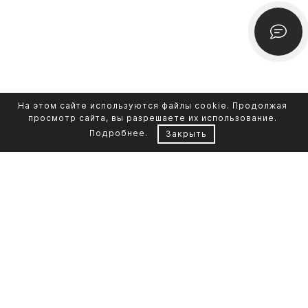
На этом сайте используются файлы cookie. Продолжая
просмотр сайта, вы разрешаете их использование.
Подробнее
.
Закрыть
Контакты
Каталог памятников
+7 961 855-90-78
Обустройство могил
Литьевой мрамор
Фото на стекле
Telegram-канал
Реставрация фото
Портфолио
О компании