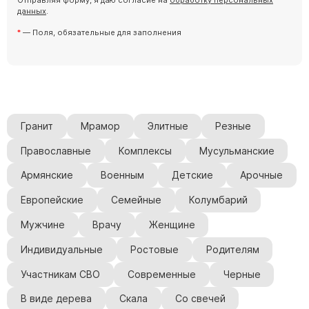
Отправляя форму, я даю согласие на
обработку персональных
данных
.
— Поля, обязательные для заполнения
Гранит
Мрамор
Элитные
Резные
Православные
Комплексы
Мусульманские
Армянские
Военным
Детские
Арочные
Европейские
Семейные
Колумбарий
Мужчине
Врачу
Женщине
Индивидуальные
Ростовые
Родителям
Участникам СВО
Современные
Черные
В виде дерева
Скала
Со свечей