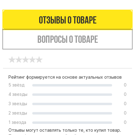
Буквы из латуни
Цоколь из гранита
Отзывы о товаре
Ограды из гранита
Ограды из чугуна
Вопросы о товаре
Столбы для ограды чугун
Ограды металл
Столы и лавки
Тротуарная плитка
Рейтинг формируется на основе актуальных отзывов
Вазы полимерные
5 звёзд
0
Подсвечники
4 звезды
0
Венки
3 звезды
0
Вазы из гранита
2 звезды
0
Скульптуры в полный рост
1 звезда
0
Отзывы могут оставлять только те, кто купил товар.