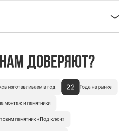
 нам доверяют?
22
ков изготавливаем в год
Года на рынке
на монтаж и памятники
отовим памятник «Под ключ»