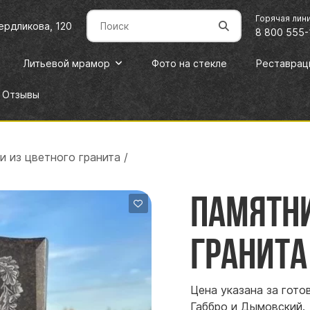
Горячая лин
вердликова, 120
8 800 555-
Литьевой мрамор
Фото на стекле
Реставрац
Отзывы
и из цветного гранита
/
Памятни
гранита
Цена указана за гото
Габбро и Дымовский.