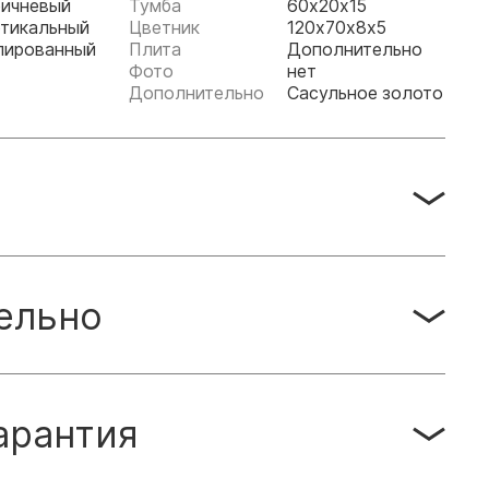
ричневый
Тумба
60х20х15
тикальный
Цветник
120х70х8х5
лированный
Плита
Дополнительно
Фото
нет
Дополнительно
Сасульное золото
ельно
арантия