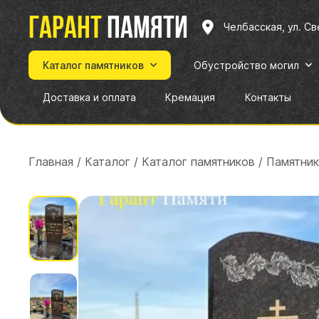
Гарант
памяти
Челбасская, ул. С
Каталог памятников
Обустройство могил
Доставка и оплата
Кремация
Контакты
Главная
/
Каталог
/
Каталог памятников
/
Памятник