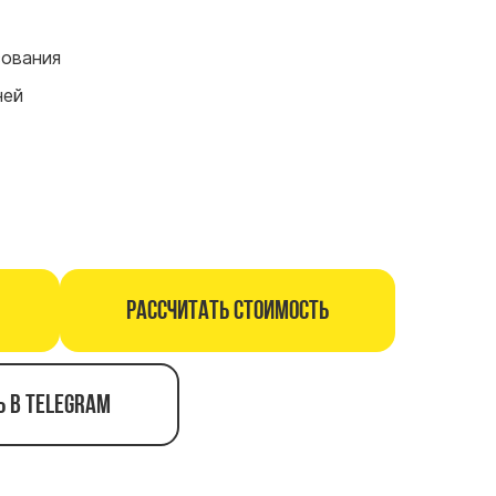
сования
ней
Рассчитать стоимость
ь в telegram