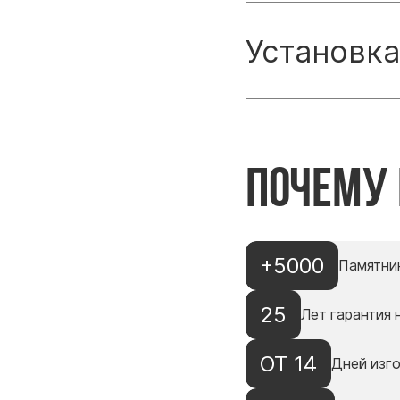
Установка
Почему
+5000
Памятни
25
Лет гарантия 
ОТ 14
Дней изг