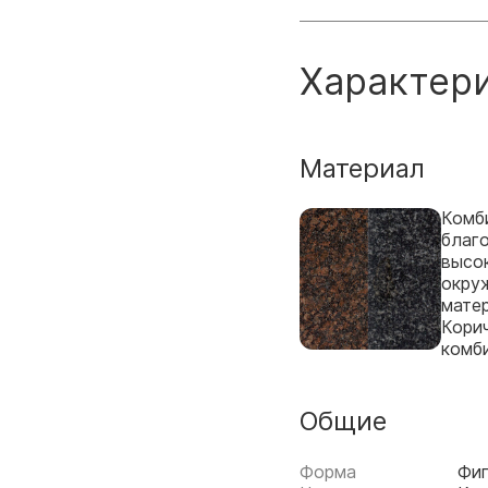
Характер
Материал
Комби
благ
высо
окру
мате
Корич
комб
Общие
Форма
Фи