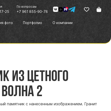
ия
По вопросам
17-25
+7 961 855-90-78
ия фото
Портфолио
О компании
к из цетного
 Волна 2
вый памятник с нанесенным изображением. Гранит