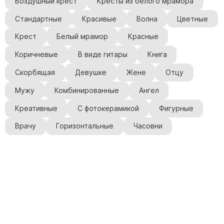
Воздушный крест
Кресты из белого мрамора
Стандартные
Красивые
Волна
Цветные
Крест
Белый мрамор
Красные
Коричневые
В виде гитары
Книга
Скорбящая
Девушке
Жене
Отцу
Мужу
Комбинированные
Ангел
Креативные
С фотокерамикой
Фигурные
Врачу
Горизонтальные
Часовни