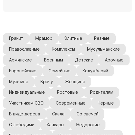
Гранит
Мрамор
Элитные
Резные
Православные
Комплексы
Мусульманские
Армянские
Военным
Детские
Арочные
Европейские
Семейные
Колумбарий
Мужчине
Врачу
Женщине
Индивидуальные
Ростовые
Родителям
Участникам СВО
Современные
Черные
В виде дерева
Скала
Со свечей
С лебедями
Хачкары
Недорогие