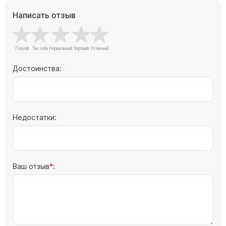
Скульптуры "Ангел" литиевые
Написать отзыв
Барельефы
Кресты
Голуби
Достоинства:
Распятие
Скорбящие
Цветы
Недостатки:
Ваш отзыв
: