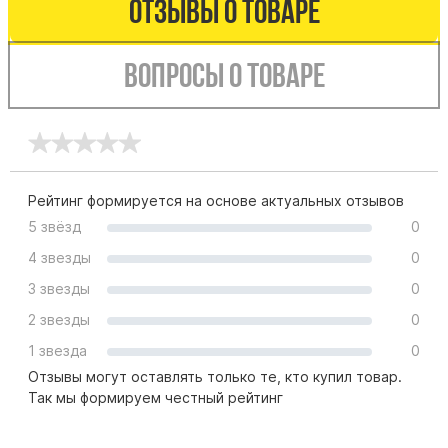
Отзывы о товаре
Буквы из латуни
Цоколь из гранита
Вопросы о товаре
Ограды из гранита
Ограды из чугуна
Столбы для ограды чугун
Ограды металл
Рейтинг формируется на основе актуальных отзывов
Столы и лавки
5 звёзд
0
Тротуарная плитка
4 звезды
0
Вазы полимерные
3 звезды
0
Подсвечники
2 звезды
0
Венки
1 звезда
0
Вазы из гранита
Отзывы могут оставлять только те, кто купил товар.
Скульптуры в полный рост
Так мы формируем честный рейтинг