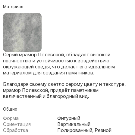
Скульптуры, барельефы и бюсты из бронзы
Материал
Колумбарий
Недорогие памятники
Памятники с фотокерамикой
Памятники животным
Памятники младенцу
Серый мрамор Полевской, обладает высокой
Памятники двойные
прочностью и устойчивостью к воздействию
окружающей среды, что делает его идеальным
Памятники женщине
материалом для создания памятников.
Памятники маме
Благодаря своему светло серому цвету и текстуре,
Памятники жене
мрамор Полевской, придаёт памятникам
величественный и благородный вид.
Памятники девушке
Памятники дочери
Общие
Форма
Фигурный
Памятники мужчине
Ориентация
Вертикальный
Памятники дедушке
Обработка
Полированный, Резной