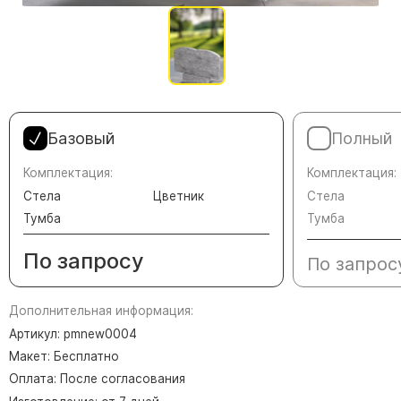
Памятники в форме креста
Зеркальные памятники
Памятники из белого мрамора Коелга
Креативные памятники
Кресты из белого мрамора
Базовый
Полный
Фигурные памятники
Памятники в виде гитары
Комплектация:
Комплектация:
Стела
Цветник
Стела
Памятники комбинированные
Тумба
Тумба
Памятники из цветного гранита
По запросу
По запрос
Памятники красные
Памятники красно-черные
Дополнительная информация:
Памятники коричневые
Артикул: pmnew0004
Памятники серые
Макет: Бесплатно
Памятники зеленые
Оплата: После согласования
Памятники из Дымовского гранита