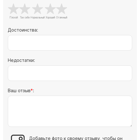
Скульптуры "Ангел" литиевые
Барельефы
Кресты
Достоинства:
Голуби
Распятие
Скорбящие
Недостатки:
Цветы
Ваш отзыв
:
Добавьте фото к своему отзыву, чтобы он