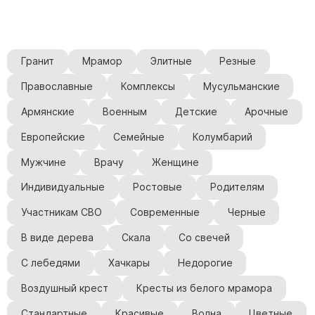
Гранит
Мрамор
Элитные
Резные
Православные
Комплексы
Мусульманские
Армянские
Военным
Детские
Арочные
Европейские
Семейные
Колумбарий
Мужчине
Врачу
Женщине
Индивидуальные
Ростовые
Родителям
Участникам СВО
Современные
Черные
В виде дерева
Скала
Со свечей
С лебедями
Хачкары
Недорогие
Воздушный крест
Кресты из белого мрамора
Стандартные
Красивые
Волна
Цветные