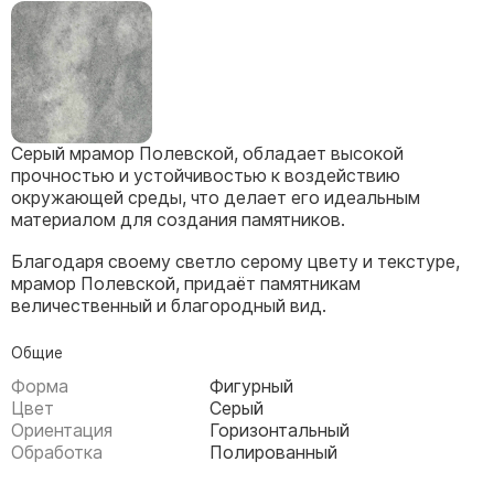
Скульптуры, барельефы и бюсты из бронзы
Колумбарий
Недорогие памятники
Памятники с фотокерамикой
Серый мрамор Полевской, обладает высокой
Памятники животным
прочностью и устойчивостью к воздействию
Памятники младенцу
окружающей среды, что делает его идеальным
материалом для создания памятников.
Памятники двойные
Памятники женщине
Благодаря своему светло серому цвету и текстуре,
мрамор Полевской, придаёт памятникам
Памятники маме
величественный и благородный вид.
Памятники жене
Памятники девушке
Общие
Форма
Фигурный
Памятники дочери
Цвет
Серый
Ориентация
Горизонтальный
Памятники мужчине
Обработка
Полированный
Памятники дедушке