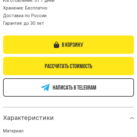
Изготовление: от 7 дней
Хранение: Бесплатно
Памятники из гранита Возрождение
Доставка по России
Памятники из гранита Гранатовый Амфиболит
Гарантия: до 30 лет
Памятники из гранита Сюскюянсаари
Памятники из гранита Балтик Грин
В корзину
Памятники из гранита Покостовский
Памятники из гранита Лезниковский
Памятники из гранита Мансуровский
Рассчитать стоимость
Памятники из гранита Масловский
Памятники из гранита Токовский
Написать в telegram
Памятники из гранита Капустинский
Арочные памятники
Памятники Крест
Характеристики
Памятники военным
Материал
Часовни из белого мрамора и гранита