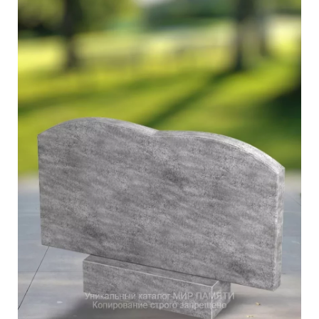
Участникам СВО
Памятники из гранита
Памятники из мрамора
Элитные памятники
Резные памятники
Мемориальные комплексы
Памятники с полноформатным фото
Склеп
Cкульптуры ангел
Детские памятники
Памятники Мусульманские
Памятники Армянские
Европейские памятники
Памятники "Клипарт"
Семейные памятники ( памятники на двоих )