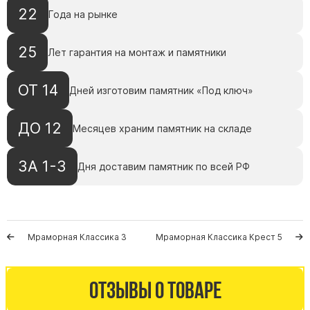
Памятники с колоннами
22
Года на рынке
Памятники современные
Памятники стандартные
25
Лет гарантия на монтаж и памятники
Памятники черные
Памятники со свечей
ОТ 14
Дней изготовим памятник «Под ключ»
Памятники в виде дерева
ДО 12
Памятники с лебедями
Месяцев храним памятник на складе
Памятники в форме волны
ЗА 1-3
Дня доставим памятник по всей РФ
Хачкары
Памятники ростовые
Памятники в форме скалы
Памятник Родителям
Мраморная Классика 3
Мраморная Классика Крест 5
Отзывы о товаре
Флагштоки
Мемориальные доски