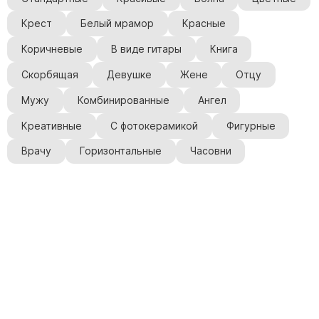
Крест
Белый мрамор
Красные
Коричневые
В виде гитары
Книга
Скорбящая
Девушке
Жене
Отцу
Мужу
Комбинированные
Ангел
Креативные
С фотокерамикой
Фигурные
Врачу
Горизонтальные
Часовни