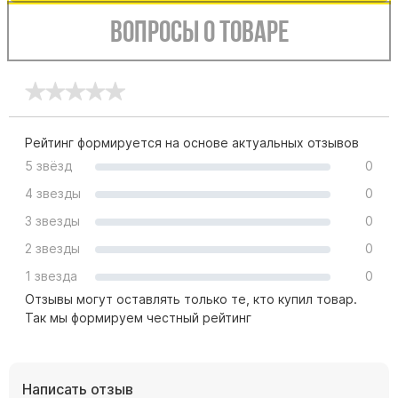
Буквы из латуни
Вопросы о товаре
Цоколь из гранита
Ограды из гранита
Ограды из чугуна
Столбы для ограды чугун
Рейтинг формируется на основе актуальных отзывов
Ограды металл
5 звёзд
0
Столы и лавки
4 звезды
0
Тротуарная плитка
3 звезды
0
Вазы полимерные
2 звезды
0
Подсвечники
1 звезда
0
Венки
Отзывы могут оставлять только те, кто купил товар.
Вазы из гранита
Так мы формируем честный рейтинг
Скульптуры в полный рост
Написать отзыв