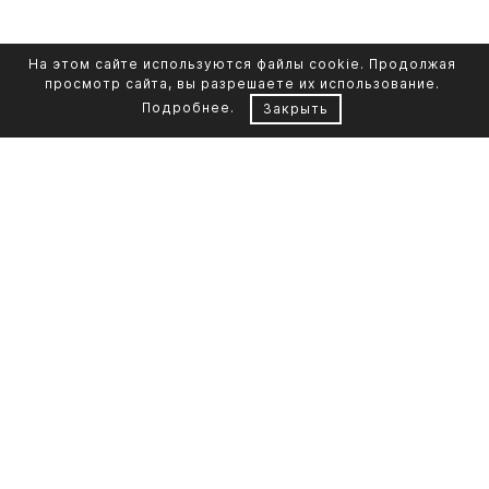
На этом сайте используются файлы cookie. Продолжая
просмотр сайта, вы разрешаете их использование.
Подробнее
.
Закрыть
Контакты
Каталог памятников
+7 961 855-90-78
Обустройство могил
Литьевой мрамор
Фото на стекле
Telegram-канал
Реставрация фото
Портфолио
О компании
Доставка и оплата
Кремация
Контакты
Отзывы