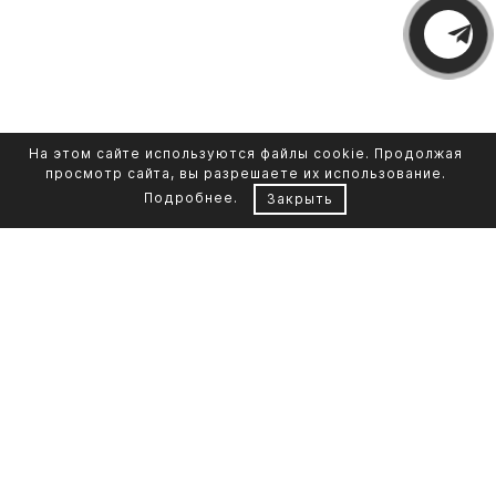
На этом сайте используются файлы cookie. Продолжая
просмотр сайта, вы разрешаете их использование.
Подробнее
.
Закрыть
Контакты
Каталог памятников
+7 961 855-90-78
Обустройство могил
Литьевой мрамор
Фото на стекле
Telegram-канал
Реставрация фото
Портфолио
О компании
Доставка и оплата