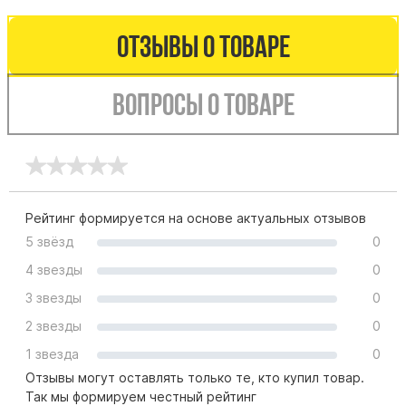
Буквы из латуни
Отзывы о товаре
Цоколь из гранита
Ограды из гранита
Вопросы о товаре
Ограды из чугуна
Столбы для ограды чугун
Ограды металл
Столы и лавки
Тротуарная плитка
Рейтинг формируется на основе актуальных отзывов
Вазы полимерные
5 звёзд
0
Подсвечники
4 звезды
0
Венки
3 звезды
0
Вазы из гранита
2 звезды
0
Скульптуры в полный рост
1 звезда
0
Отзывы могут оставлять только те, кто купил товар.
Так мы формируем честный рейтинг