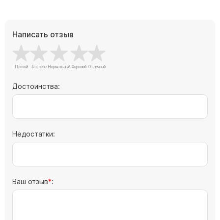
Скульптуры "Ангел" литиевые
Барельефы
Написать отзыв
Кресты
Голуби
Распятие
Скорбящие
Достоинства:
Цветы
Недостатки:
Ваш отзыв
: