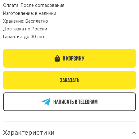
Оплата: После согласования
Памятники из гранита Возрождение
Изготовление: в наличии
Памятники из гранита Гранатовый Амфиболит
Хранение: Бесплатно
Памятники из гранита Сюскюянсаари
Доставка по России
Памятники из гранита Балтик Грин
Гарантия: до 30 лет
Памятники из гранита Покостовский
Памятники из гранита Лезниковский
В корзину
Памятники из гранита Мансуровский
Памятники из гранита Масловский
Заказать
Памятники из гранита Токовский
Памятники из гранита Капустинский
Написать в telegram
Арочные памятники
Памятники Крест
Памятники военным
Характеристики
Часовни из белого мрамора и гранита