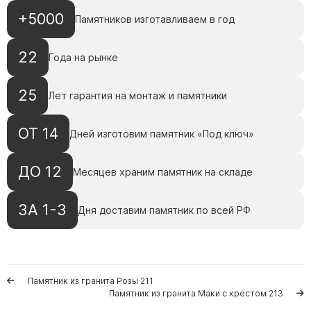
Памятники с колоннами
+5000
Памятников изготавливаем в год
Памятники современные
Памятники стандартные
22
Года на рынке
Памятники черные
Памятники со свечей
25
Лет гарантия на монтаж и памятники
Памятники в виде дерева
Памятники с лебедями
ОТ 14
Дней изготовим памятник «Под ключ»
Памятники в форме волны
ДО 12
Хачкары
Месяцев храним памятник на складе
Памятники ростовые
ЗА 1-3
Дня доставим памятник по всей РФ
Памятники в форме скалы
Памятник Родителям
Памятник из гранита Розы 211
Флагштоки
Памятник из гранита Маки с крестом 213
Мемориальные доски