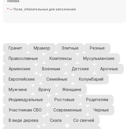
данных
.
— Поля, обязательные для заполнения
Гранит
Мрамор
Элитные
Резные
Православные
Комплексы
Мусульманские
Армянские
Военным
Детские
Арочные
Европейские
Семейные
Колумбарий
Мужчине
Врачу
Женщине
Индивидуальные
Ростовые
Родителям
Участникам СВО
Современные
Черные
В виде дерева
Скала
Со свечей