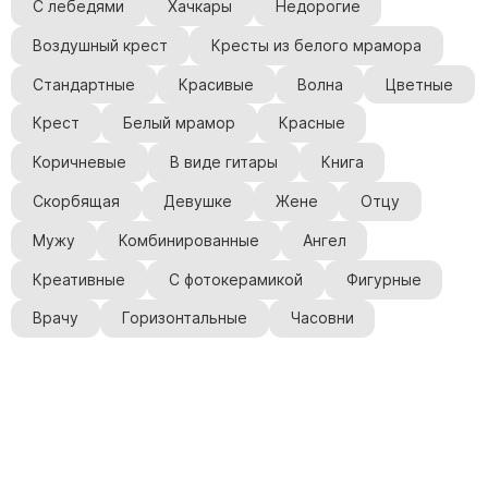
С лебедями
Хачкары
Недорогие
Воздушный крест
Кресты из белого мрамора
Стандартные
Красивые
Волна
Цветные
Крест
Белый мрамор
Красные
Коричневые
В виде гитары
Книга
Скорбящая
Девушке
Жене
Отцу
Мужу
Комбинированные
Ангел
Креативные
С фотокерамикой
Фигурные
Врачу
Горизонтальные
Часовни