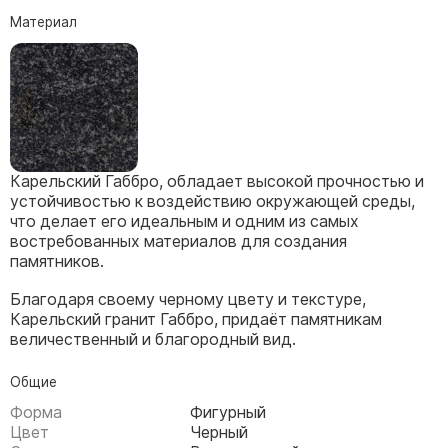
Скульптуры, барельефы и бюсты из бронзы
Материал
Колумбарий
Недорогие памятники
Памятники с фотокерамикой
Памятники животным
Памятники младенцу
Карельский Габбро, обладает высокой прочностью и
Памятники двойные
устойчивостью к воздействию окружающей среды,
что делает его идеальным и одним из самых
Памятники женщине
востребованных материалов для создания
Памятники маме
памятников.
Памятники жене
Благодаря своему черному цвету и текстуре,
Карельский гранит Габбро, придаёт памятникам
Памятники девушке
величественный и благородный вид.
Памятники дочери
Общие
Памятники мужчине
Форма
Фигурный
Памятники дедушке
Цвет
Черный