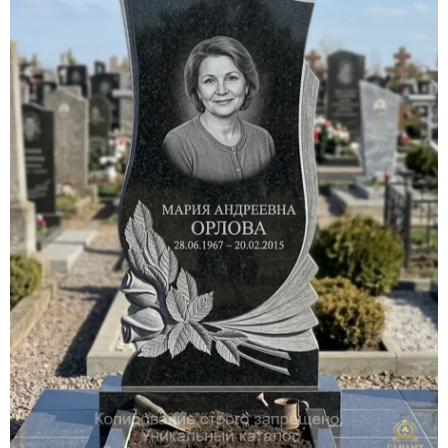
Участникам СВО
Памятники из гранита
Памятники из мрамора
Элитные памятники
Резные памятники
Мемориальные комплексы
Памятники с полноформатным фото
Склеп
Cкульптуры ангел
Детские памятники
Памятники Мусульманские
Памятники Армянские
Европейские памятники
Памятники "Клипарт"
Семейные памятники ( памятники на двоих )