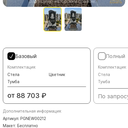
Памятники в форме креста
Зеркальные памятники
Памятники из белого мрамора Коелга
Креативные памятники
Кресты из белого мрамора
Фигурные памятники
Памятники в виде гитары
Базовый
Полный
Памятники комбинированные
Комплектация:
Комплектация:
Стела
Цветник
Стела
Памятники из цветного гранита
Тумба
Тумба
Памятники красные
Памятники красно-черные
от
88 703
₽
По запрос
Памятники коричневые
Памятники серые
Дополнительная информация:
Памятники зеленые
Артикул: PGNEW00212
Макет: Бесплатно
Памятники из Дымовского гранита