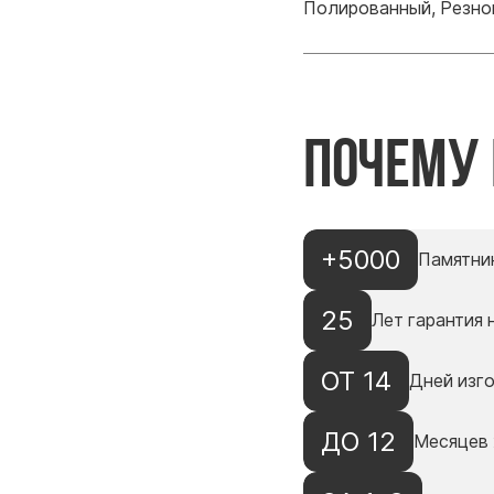
Полированный, Резно
Почему
+5000
Памятни
25
Лет гарантия 
ОТ 14
Дней изг
ДО 12
Месяцев 