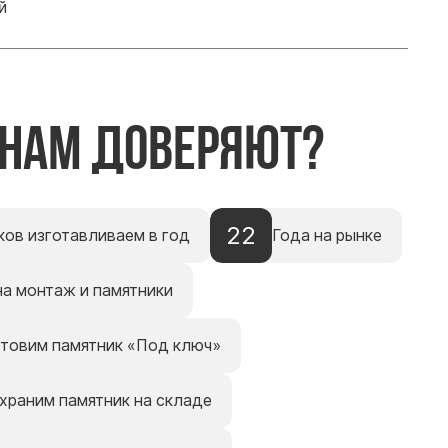
й
 нам доверяют?
22
ков изготавливаем в год
Года на рынке
на монтаж и памятники
отовим памятник «Под ключ»
храним памятник на складе