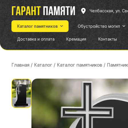
Гарант
памяти
Челбасская, ул. С
Каталог памятников
Обустройство могил
Доставка и оплата
Кремация
Контакты
Главная
/
Каталог
/
Каталог памятников
/
Памятник