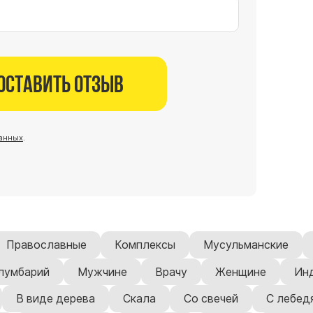
Оставить отзыв
анных
.
Православные
Комплексы
Мусульманские
лумбарий
Мужчине
Врачу
Женщине
Ин
В виде дерева
Скала
Со свечей
С лебед