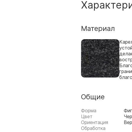
Характер
Материал
Каре
усто
дела
вост
Благо
грани
благ
Общие
Форма
Фи
Цвет
Че
Ориентация
Вер
Обработка