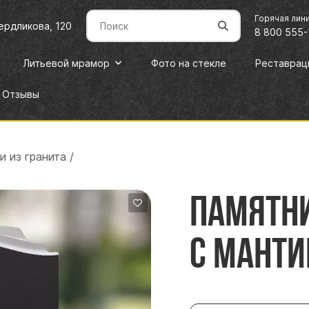
Горячая лин
вердликова, 120
8 800 555-
Литьевой мрамор
Фото на стекле
Реставрац
Отзывы
и из гранита
/
Памятни
с манти