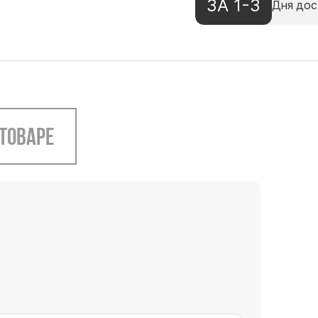
ЗА 1-3
Дня дос
 товаре