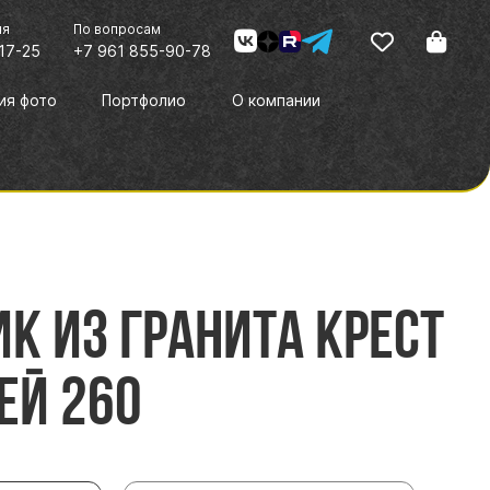
ия
По вопросам
17-25
+7 961 855-90-78
ия фото
Портфолио
О компании
к из гранита Крест
ей 260