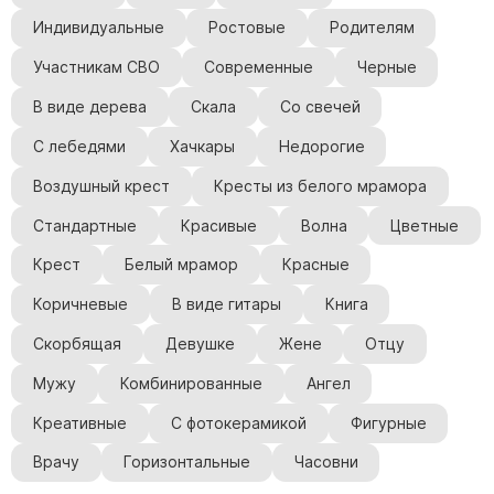
Индивидуальные
Ростовые
Родителям
Участникам СВО
Современные
Черные
В виде дерева
Скала
Со свечей
С лебедями
Хачкары
Недорогие
Воздушный крест
Кресты из белого мрамора
Стандартные
Красивые
Волна
Цветные
Крест
Белый мрамор
Красные
Коричневые
В виде гитары
Книга
Скорбящая
Девушке
Жене
Отцу
Мужу
Комбинированные
Ангел
Креативные
С фотокерамикой
Фигурные
Врачу
Горизонтальные
Часовни