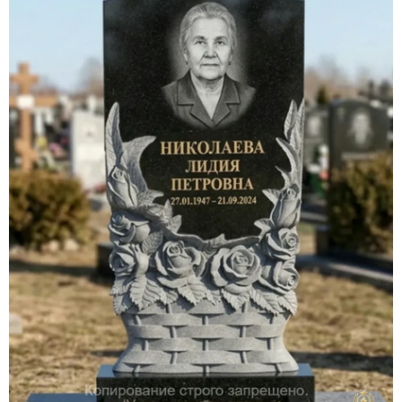
Участникам СВО
Памятники из гранита
Памятники из мрамора
Элитные памятники
Резные памятники
Мемориальные комплексы
Памятники с полноформатным фото
Склеп
Cкульптуры ангел
Детские памятники
Памятники Мусульманские
Памятники Армянские
Европейские памятники
Памятники "Клипарт"
Семейные памятники ( памятники на двоих )