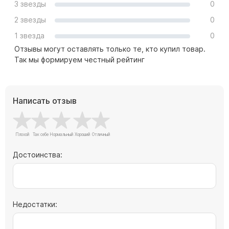
3 звезды
0
Скульптуры "Ангел" литиевые
2 звезды
0
Барельефы
1 звезда
0
Кресты
Отзывы могут оставлять только те, кто купил товар.
Голуби
Так мы формируем честный рейтинг
Распятие
Скорбящие
Написать отзыв
Цветы
Достоинства:
Недостатки: