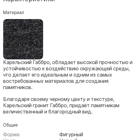
Скульптуры, барельефы и бюсты из бронзы
Материал
Колумбарий
Недорогие памятники
Памятники с фотокерамикой
Памятники животным
Памятники младенцу
Карельский Габбро, обладает высокой прочностью и
Памятники двойные
устойчивостью к воздействию окружающей среды,
Памятники женщине
что делает его идеальным и одним из самых
востребованных материалов для создания
Памятники маме
памятников.
Памятники жене
Благодаря своему черному цвету и текстуре,
Памятники девушке
Карельский гранит Габбро, придаёт памятникам
Памятники дочери
величественный и благородный вид.
Памятники мужчине
Общие
Памятники дедушке
Форма
Фигурный