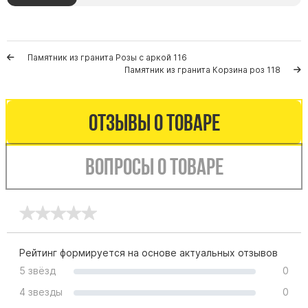
Буквы из латуни
Цоколь из гранита
Ограды из гранита
Памятник из гранита Розы с аркой 116
Памятник из гранита Корзина роз 118
Ограды из чугуна
Столбы для ограды чугун
Отзывы о товаре
Ограды металл
Столы и лавки
Вопросы о товаре
Тротуарная плитка
Вазы полимерные
Подсвечники
Венки
Вазы из гранита
Рейтинг формируется на основе актуальных отзывов
Скульптуры в полный рост
5 звёзд
0
4 звезды
0