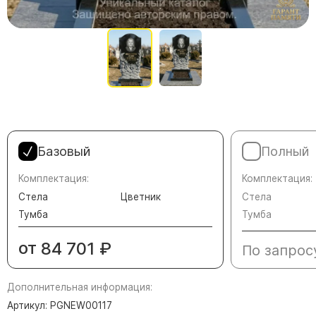
Памятники в форме креста
Зеркальные памятники
Памятники из белого мрамора Коелга
Креативные памятники
Кресты из белого мрамора
Фигурные памятники
Памятники в виде гитары
Базовый
Полный
Памятники комбинированные
Комплектация:
Комплектация:
Памятники из цветного гранита
Стела
Цветник
Стела
Памятники красные
Тумба
Тумба
Памятники красно-черные
от
84 701
₽
По запрос
Памятники коричневые
Памятники серые
Дополнительная информация:
Памятники зеленые
Артикул: PGNEW00117
Памятники из Дымовского гранита