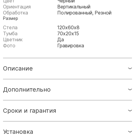
Цвет
Черный
Памятники мужу
Ориентация
Вертикальный
Памятники отцу
Обработка
Полированный, Резной
Размер
Памятники парню
Стела
120х60х8
Памятники сыну
Тумба
70х20х15
Цветник
Да
Памятники вертикальные
Фото
Гравировка
Памятники врачу
Памятники горизонтальные
Описание
Памятники индивидуальные
Памятники классические
Дополнительно
Памятники книга
Памятники красивые
Памятники Православные
Сроки и гарантия
Памятники прямоугольные
Памятники с воздушным креcтом
Установка