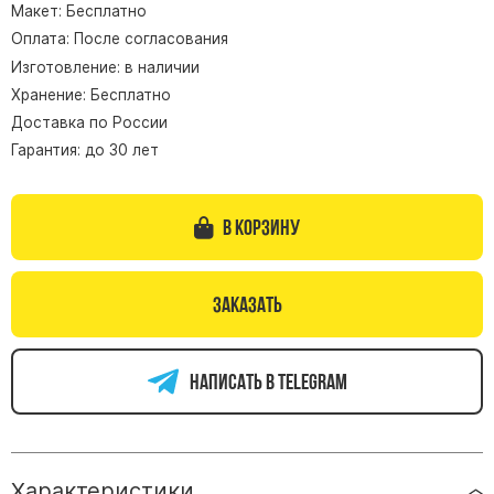
Макет: Бесплатно
Памятники из гранита Возрождение
Оплата: После согласования
Памятники из гранита Гранатовый Амфиболит
Изготовление: в наличии
Хранение: Бесплатно
Памятники из гранита Сюскюянсаари
Доставка по России
Памятники из гранита Балтик Грин
Гарантия: до 30 лет
Памятники из гранита Покостовский
Памятники из гранита Лезниковский
В корзину
Памятники из гранита Мансуровский
Памятники из гранита Масловский
Памятники из гранита Токовский
Заказать
Памятники из гранита Капустинский
Написать в telegram
Арочные памятники
Памятники Крест
Памятники военным
Часовни из белого мрамора и гранита
Характеристики