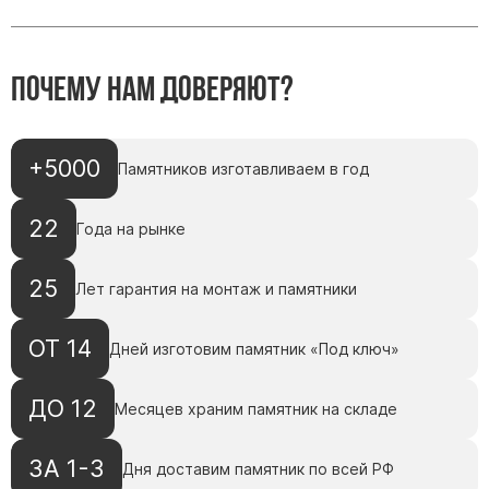
Памятники с колоннами
Памятники современные
Памятники стандартные
Почему нам доверяют?
Памятники черные
Памятники со свечей
+5000
Памятники в виде дерева
Памятников изготавливаем в год
Памятники с лебедями
22
Года на рынке
Памятники в форме волны
Хачкары
25
Лет гарантия на монтаж и памятники
Памятники ростовые
Памятники в форме скалы
ОТ 14
Дней изготовим памятник «Под ключ»
Памятник Родителям
ДО 12
Месяцев храним памятник на складе
Флагштоки
ЗА 1-3
Дня доставим памятник по всей РФ
Мемориальные доски