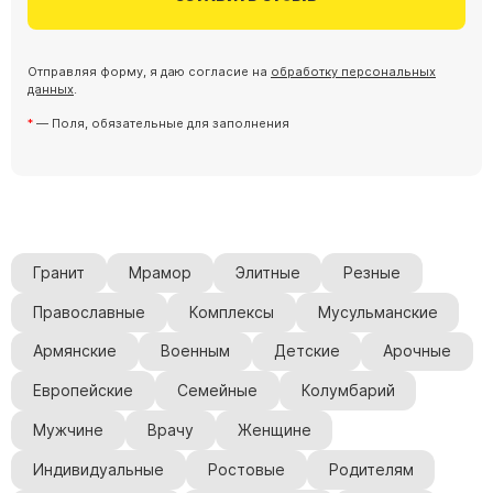
Барельефы
Кресты
Отправляя форму, я даю согласие на
обработку персональных
Голуби
данных
.
Распятие
— Поля, обязательные для заполнения
Скорбящие
Цветы
Гранит
Мрамор
Элитные
Резные
Православные
Комплексы
Мусульманские
Армянские
Военным
Детские
Арочные
Европейские
Семейные
Колумбарий
Мужчине
Врачу
Женщине
Индивидуальные
Ростовые
Родителям