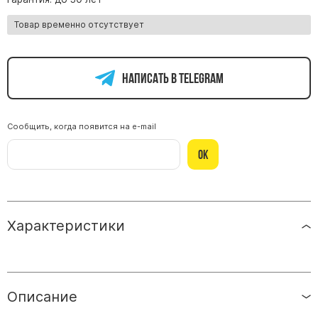
Памятники из гранита Возрождение
Товар временно отсутствует
Памятники из гранита Гранатовый Амфиболит
Памятники из гранита Сюскюянсаари
Написать в telegram
Памятники из гранита Балтик Грин
Памятники из гранита Покостовский
Памятники из гранита Лезниковский
Сообщить, когда появится на e-mail
Памятники из гранита Мансуровский
Ок
Памятники из гранита Масловский
Памятники из гранита Токовский
Памятники из гранита Капустинский
Характеристики
Арочные памятники
Памятники Крест
Памятники военным
Описание
Часовни из белого мрамора и гранита