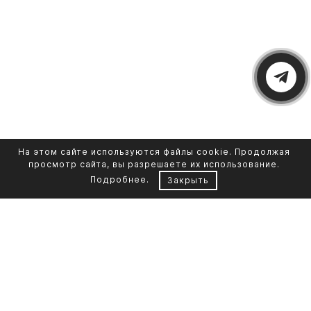
На этом сайте используются файлы cookie. Продолжая
просмотр сайта, вы разрешаете их использование.
Подробнее
.
Закрыть
Контакты
Каталог памятников
+7 961 855-90-78
Обустройство могил
Литьевой мрамор
Фото на стекле
Telegram-канал