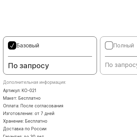
Памятники в форме креста
Зеркальные памятники
Памятники из белого мрамора Коелга
Креативные памятники
Кресты из белого мрамора
Базовый
Полный
Фигурные памятники
Памятники в виде гитары
По запросу
По запрос
Памятники комбинированные
Памятники из цветного гранита
Дополнительная информация:
Памятники красные
Артикул: КО-021
Макет: Бесплатно
Памятники красно-черные
Оплата: После согласования
Памятники коричневые
Изготовление: от 7 дней
Памятники серые
Хранение: Бесплатно
Памятники зеленые
Доставка по России
Памятники из Дымовского гранита
Гарантия: до 30 лет