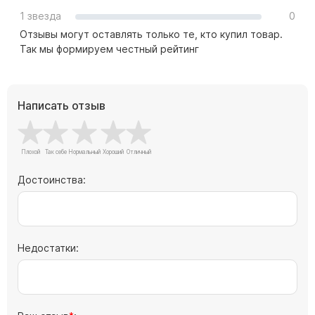
Памятники с колоннами
1 звезда
0
Памятники современные
Отзывы могут оставлять только те, кто купил товар.
Памятники стандартные
Так мы формируем честный рейтинг
Памятники черные
Памятники со свечей
Написать отзыв
Памятники в виде дерева
Памятники с лебедями
Памятники в форме волны
Хачкары
Достоинства:
Памятники ростовые
Памятники в форме скалы
Памятник Родителям
Недостатки:
Мемориальные доски
Буквы из латуни