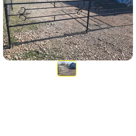
Участникам СВО
Памятники из гранита
Памятники из мрамора
Элитные памятники
Резные памятники
Мемориальные комплексы
Памятники с полноформатным фото
Склеп
Cкульптуры ангел
Детские памятники
Памятники Мусульманские
Памятники Армянские
Европейские памятники
Памятники "Клипарт"
Семейные памятники ( памятники на двоих )