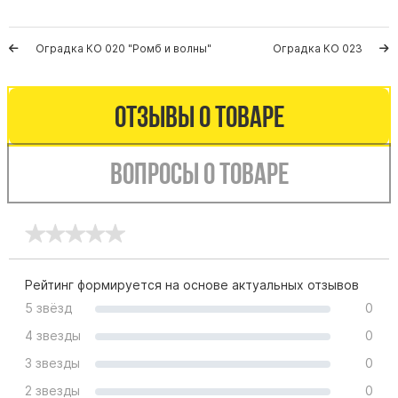
Памятники мужу
Памятники отцу
Оградка КО 020 "Ромб и волны"
Оградка КО 023
Памятники парню
Памятники сыну
Отзывы о товаре
Памятники вертикальные
Памятники врачу
Вопросы о товаре
Памятники горизонтальные
Памятники индивидуальные
Памятники классические
Памятники книга
Рейтинг формируется на основе актуальных отзывов
Памятники красивые
5 звёзд
0
Памятники Православные
4 звезды
0
Памятники прямоугольные
3 звезды
0
Памятники с воздушным креcтом
2 звезды
0