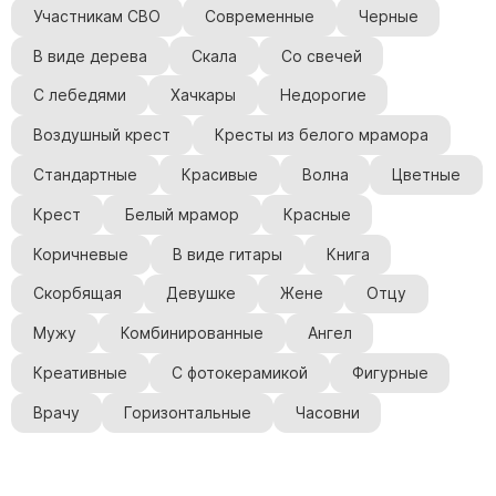
Участникам СВО
Современные
Черные
В виде дерева
Скала
Со свечей
С лебедями
Хачкары
Недорогие
Воздушный крест
Кресты из белого мрамора
Стандартные
Красивые
Волна
Цветные
Крест
Белый мрамор
Красные
Коричневые
В виде гитары
Книга
Скорбящая
Девушке
Жене
Отцу
Мужу
Комбинированные
Ангел
Креативные
С фотокерамикой
Фигурные
Врачу
Горизонтальные
Часовни