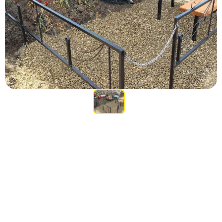
Участникам СВО
Памятники из гранита
Памятники из мрамора
Элитные памятники
Резные памятники
Мемориальные комплексы
Памятники с полноформатным фото
Склеп
Cкульптуры ангел
Детские памятники
Памятники Мусульманские
Памятники Армянские
Европейские памятники
Памятники "Клипарт"
Семейные памятники ( памятники на двоих )