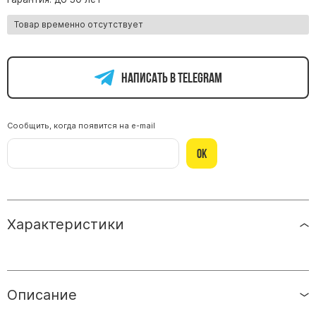
Памятники из гранита Возрождение
Товар временно отсутствует
Памятники из гранита Гранатовый Амфиболит
Памятники из гранита Сюскюянсаари
Написать в telegram
Памятники из гранита Балтик Грин
Памятники из гранита Покостовский
Памятники из гранита Лезниковский
Сообщить, когда появится на e-mail
Памятники из гранита Мансуровский
Ок
Памятники из гранита Масловский
Памятники из гранита Токовский
Памятники из гранита Капустинский
Характеристики
Арочные памятники
Памятники Крест
Памятники военным
Описание
Часовни из белого мрамора и гранита