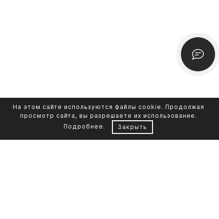
На этом сайте используются файлы cookie. Продолжая
просмотр сайта, вы разрешаете их использование.
Подробнее
.
Закрыть
Контакты
Каталог памятников
+7 961 855-90-78
Обустройство могил
Литьевой мрамор
Фото на стекле
Telegram-канал