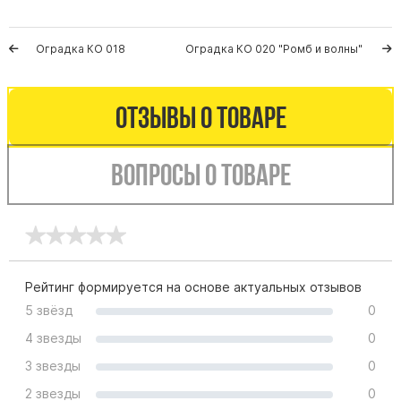
Памятники мужу
Памятники отцу
Оградка КО 018
Оградка КО 020 "Ромб и волны"
Памятники парню
Памятники сыну
Отзывы о товаре
Памятники вертикальные
Памятники врачу
Вопросы о товаре
Памятники горизонтальные
Памятники индивидуальные
Памятники классические
Памятники книга
Рейтинг формируется на основе актуальных отзывов
Памятники красивые
5 звёзд
0
Памятники Православные
4 звезды
0
Памятники прямоугольные
3 звезды
0
Памятники с воздушным креcтом
2 звезды
0