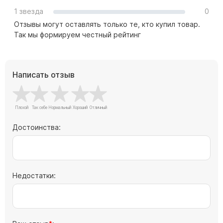
Памятники с колоннами
1 звезда
0
Памятники современные
Отзывы могут оставлять только те, кто купил товар.
Памятники стандартные
Так мы формируем честный рейтинг
Памятники черные
Памятники со свечей
Написать отзыв
Памятники в виде дерева
Памятники с лебедями
Памятники в форме волны
Хачкары
Достоинства:
Памятники ростовые
Памятники в форме скалы
Памятник Родителям
Недостатки:
Флагштоки
Мемориальные доски