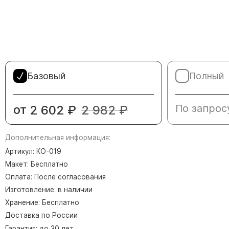
Памятники в форме креста
Зеркальные памятники
Памятники из белого мрамора Коелга
Креативные памятники
Кресты из белого мрамора
Базовый
Полный
Фигурные памятники
Памятники в виде гитары
от
По запрос
2 602
₽
2 982
₽
Памятники комбинированные
Памятники из цветного гранита
Дополнительная информация:
Памятники красные
Артикул: КО-019
Макет: Бесплатно
Памятники красно-черные
Оплата: После согласования
Памятники коричневые
Изготовление: в наличии
Памятники серые
Хранение: Бесплатно
Памятники зеленые
Доставка по России
Памятники из Дымовского гранита
Гарантия: до 30 лет