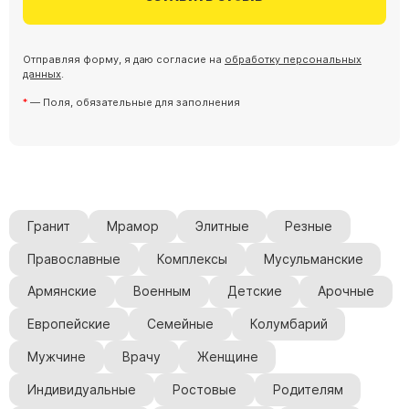
Скульптуры "Ангел" литиевые
Барельефы
Отправляя форму, я даю согласие на
обработку персональных
Кресты
данных
.
Голуби
— Поля, обязательные для заполнения
Распятие
Скорбящие
Цветы
Гранит
Мрамор
Элитные
Резные
Православные
Комплексы
Мусульманские
Армянские
Военным
Детские
Арочные
Европейские
Семейные
Колумбарий
Мужчине
Врачу
Женщине
Индивидуальные
Ростовые
Родителям