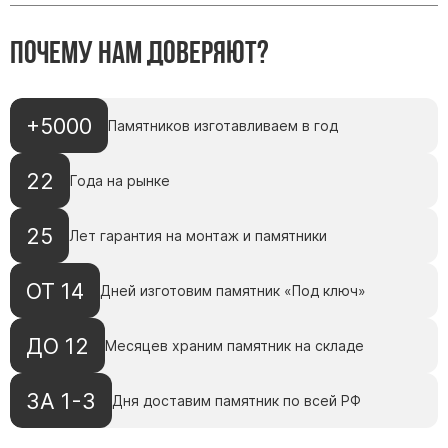
Скульптуры, барельефы и бюсты из бронзы
Почему нам доверяют?
Колумбарий
Недорогие памятники
Памятники с фотокерамикой
+5000
Памятников изготавливаем в год
Памятники животным
Памятники младенцу
22
Года на рынке
Памятники двойные
Памятники женщине
25
Лет гарантия на монтаж и памятники
Памятники маме
ОТ 14
Памятники жене
Дней изготовим памятник «Под ключ»
Памятники девушке
ДО 12
Месяцев храним памятник на складе
Памятники дочери
ЗА 1-3
Памятники мужчине
Дня доставим памятник по всей РФ
Памятники дедушке