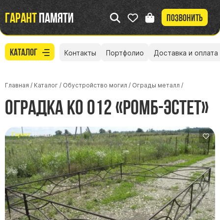
Гарант
памяти
Позвонить
Каталог
Контакты
Портфолио
Доставка и оплата
Главная
/
Каталог
/
Обустройство могил
/
Ограды металл
/
Оградка КО 012 «Ромб-Эстет»