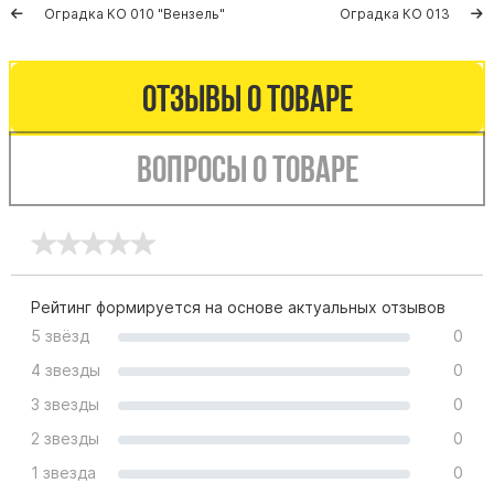
Памятники мужу
Оградка КО 010 "Вензель"
Оградка КО 013
Памятники отцу
Памятники парню
Отзывы о товаре
Памятники сыну
Вопросы о товаре
Памятники вертикальные
Памятники врачу
Памятники горизонтальные
Памятники индивидуальные
Памятники классические
Рейтинг формируется на основе актуальных отзывов
Памятники книга
5 звёзд
0
Памятники красивые
4 звезды
0
Памятники Православные
3 звезды
0
Памятники прямоугольные
2 звезды
0
Памятники с воздушным креcтом
1 звезда
0