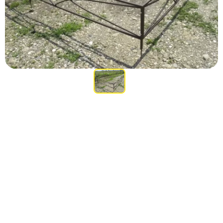
Участникам СВО
Памятники из гранита
Памятники из мрамора
Элитные памятники
Резные памятники
Мемориальные комплексы
Памятники с полноформатным фото
Склеп
Cкульптуры ангел
Детские памятники
Памятники Мусульманские
Памятники Армянские
Европейские памятники
Памятники "Клипарт"
Семейные памятники ( памятники на двоих )