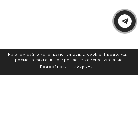
На этом сайте используются файлы cookie. Продолжая
просмотр сайта, вы разрешаете их использование.
Подробнее
.
Закрыть
Контакты
Каталог памятников
+7 961 855-90-78
Обустройство могил
Литьевой мрамор
Фото на стекле
Telegram-канал
Реставрация фото
Портфолио