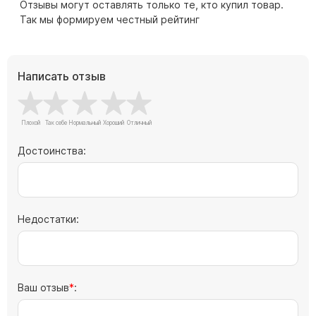
Памятники с колоннами
Отзывы могут оставлять только те, кто купил товар.
Так мы формируем честный рейтинг
Памятники современные
Памятники стандартные
Памятники черные
Написать отзыв
Памятники со свечей
Памятники в виде дерева
Памятники с лебедями
Памятники в форме волны
Достоинства:
Хачкары
Памятники ростовые
Памятники в форме скалы
Недостатки:
Памятник Родителям
Ваш отзыв
:
Флагштоки
Мемориальные доски