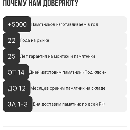
Почему нам доверяют?
Скульптуры, барельефы и бюсты из бронзы
Колумбарий
Недорогие памятники
+5000
Памятников изготавливаем в год
Памятники с фотокерамикой
22
Года на рынке
Памятники животным
Памятники младенцу
25
Лет гарантия на монтаж и памятники
Памятники двойные
Памятники женщине
ОТ 14
Дней изготовим памятник «Под ключ»
Памятники маме
Памятники жене
ДО 12
Месяцев храним памятник на складе
Памятники девушке
Памятники дочери
ЗА 1-3
Дня доставим памятник по всей РФ
Памятники мужчине
Памятники дедушке