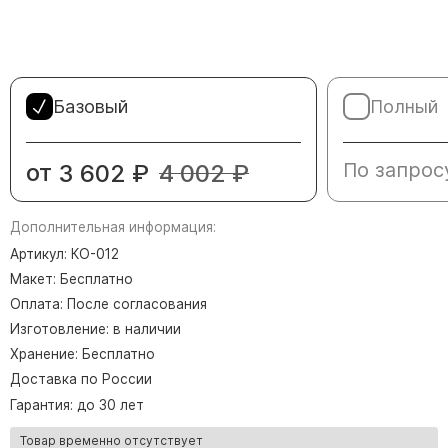
Памятники в форме креста
Зеркальные памятники
Памятники из белого мрамора Коелга
Креативные памятники
Базовый
Полный
Кресты из белого мрамора
Фигурные памятники
от
По запрос
3 602
₽
4 002
₽
Памятники в виде гитары
Дополнительная информация:
Памятники комбинированные
Артикул: КО-012
Памятники из цветного гранита
Макет: Бесплатно
Памятники красные
Оплата: После согласования
Памятники красно-черные
Изготовление: в наличии
Памятники коричневые
Хранение: Бесплатно
Доставка по России
Памятники серые
Гарантия: до 30 лет
Памятники зеленые
Товар временно отсутствует
Памятники из Дымовского гранита