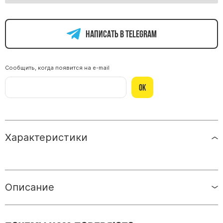
Памятники из гранита Возрождение
Памятники из гранита Гранатовый Амфиболит
Написать в telegram
Памятники из гранита Сюскюянсаари
Памятники из гранита Балтик Грин
Сообщить, когда появится на e-mail
Памятники из гранита Покостовский
Ок
Памятники из гранита Лезниковский
Памятники из гранита Мансуровский
Памятники из гранита Масловский
Памятники из гранита Токовский
Характеристики
Памятники из гранита Капустинский
Арочные памятники
Описание
Памятники Крест
Памятники военным
Часовни из белого мрамора и гранита