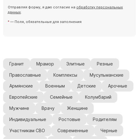
Скульптуры "Ангел" литиевые
Отправляя форму, я даю согласие на
обработку персональных
данных
.
Барельефы
— Поля, обязательные для заполнения
Кресты
Голуби
Распятие
Скорбящие
Цветы
Гранит
Мрамор
Элитные
Резные
Православные
Комплексы
Мусульманские
Армянские
Военным
Детские
Арочные
Европейские
Семейные
Колумбарий
Мужчине
Врачу
Женщине
Индивидуальные
Ростовые
Родителям
Участникам СВО
Современные
Черные