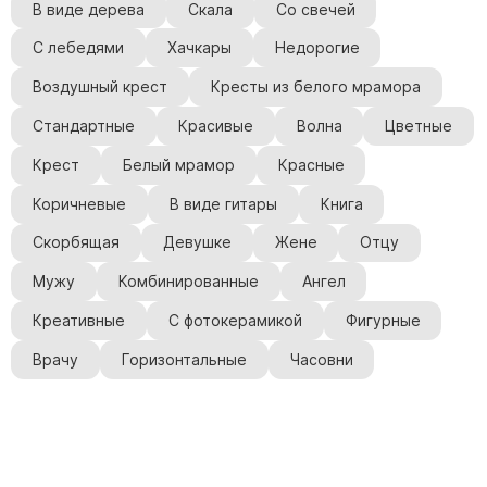
В виде дерева
Скала
Со свечей
С лебедями
Хачкары
Недорогие
Воздушный крест
Кресты из белого мрамора
Стандартные
Красивые
Волна
Цветные
Крест
Белый мрамор
Красные
Коричневые
В виде гитары
Книга
Скорбящая
Девушке
Жене
Отцу
Мужу
Комбинированные
Ангел
Креативные
С фотокерамикой
Фигурные
Врачу
Горизонтальные
Часовни