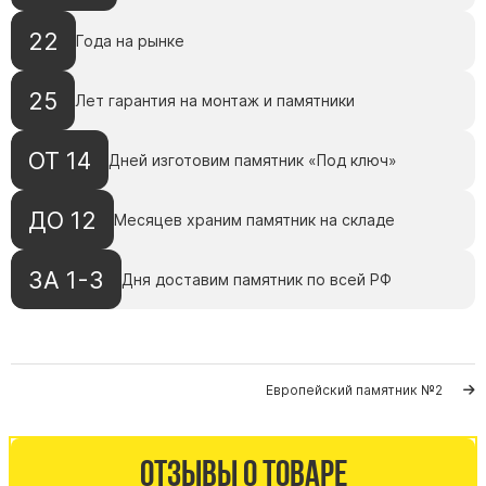
Памятники с колоннами
Памятники современные
22
Года на рынке
Памятники стандартные
25
Памятники черные
Лет гарантия на монтаж и памятники
Памятники со свечей
ОТ 14
Дней изготовим памятник «Под ключ»
Памятники в виде дерева
Памятники с лебедями
ДО 12
Месяцев храним памятник на складе
Памятники в форме волны
Хачкары
ЗА 1-3
Дня доставим памятник по всей РФ
Памятники ростовые
Памятники в форме скалы
Памятник Родителям
Европейский памятник №2
Флагштоки
Отзывы о товаре
Мемориальные доски