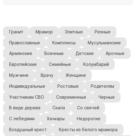
Гранит
Мрамор
Элитные
Резные
Православные
Комплексы
Мусульманские
Армянские
Военным
Детские
Арочные
Европейские
Семейные
Колумбарий
Мужчине
Врачу
Женщине
Индивидуальные
Ростовые
Родителям
Участникам СВО
Современные
Черные
В виде дерева
Скала
Со свечей
С лебедями
Хачкары
Недорогие
Воздушный крест
Кресты из белого мрамора