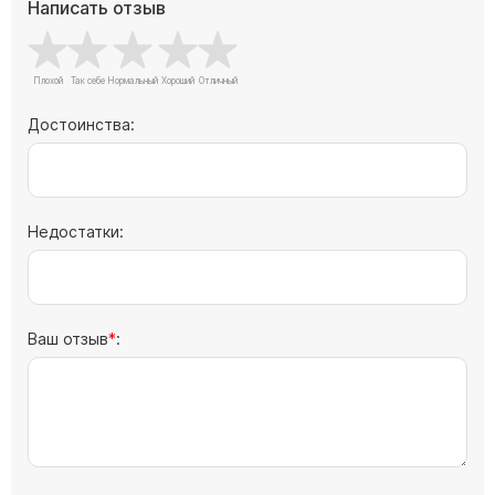
Написать отзыв
Скульптуры "Ангел" литиевые
Барельефы
Кресты
Голуби
Достоинства:
Распятие
Скорбящие
Цветы
Недостатки:
Ваш отзыв
: