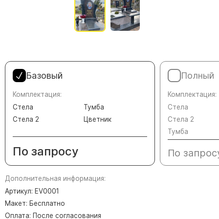
Памятники в форме креста
Зеркальные памятники
Памятники из белого мрамора Коелга
Креативные памятники
Кресты из белого мрамора
Базовый
Полный
Фигурные памятники
Памятники в виде гитары
Комплектация:
Комплектация:
Стела
Тумба
Стела
Памятники комбинированные
Стела 2
Цветник
Стела 2
Памятники из цветного гранита
Тумба
Памятники красные
По запросу
По запрос
Памятники красно-черные
Памятники коричневые
Дополнительная информация:
Памятники серые
Артикул: EV0001
Памятники зеленые
Макет: Бесплатно
Оплата: После согласования
Памятники из Дымовского гранита