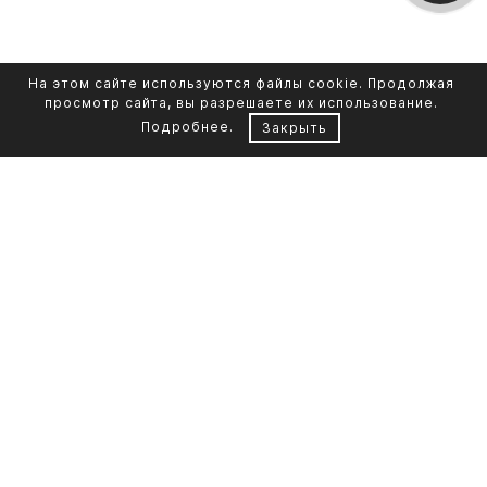
На этом сайте используются файлы cookie. Продолжая
просмотр сайта, вы разрешаете их использование.
Подробнее
.
Закрыть
Контакты
Каталог памятников
+7 961 855-90-78
Обустройство могил
Литьевой мрамор
Фото на стекле
Telegram-канал
Реставрация фото
Портфолио
О компании
Доставка и оплата
Кремация
Контакты