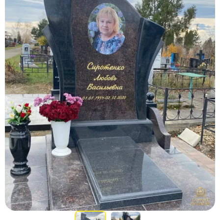
Участникам СВО
Памятники из гранита
Памятники из мрамора
Элитные памятники
Резные памятники
Мемориальные комплексы
Памятники с полноформатным фото
Склеп
Cкульптуры ангел
Детские памятники
Памятники Мусульманские
Памятники Армянские
Европейские памятники
Памятники "Клипарт"
Семейные памятники ( памятники на двоих )