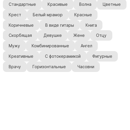
Стандартные
Красивые
Волна
Цветные
Крест
Белый мрамор
Красные
Коричневые
В виде гитары
Книга
Скорбящая
Девушке
Жене
Отцу
Мужу
Комбинированные
Ангел
Креативные
С фотокерамикой
Фигурные
Врачу
Горизонтальные
Часовни