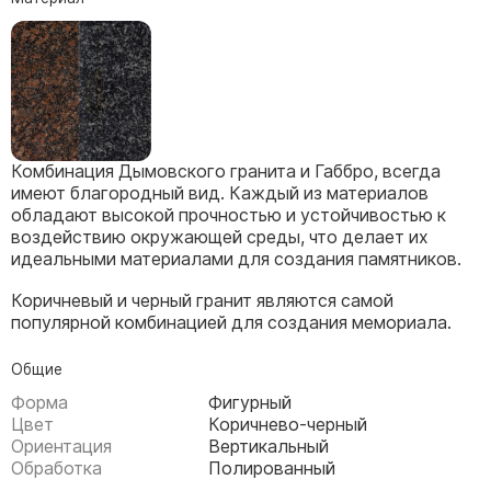
Скульптуры, барельефы и бюсты из бронзы
Колумбарий
Недорогие памятники
Памятники с фотокерамикой
Памятники животным
Комбинация Дымовского гранита и Габбро, всегда
Памятники младенцу
имеют благородный вид. Каждый из материалов
обладают высокой прочностью и устойчивостью к
Памятники двойные
воздействию окружающей среды, что делает их
Памятники женщине
идеальными материалами для создания памятников.
Памятники маме
Коричневый и черный гранит являются самой
Памятники жене
популярной комбинацией для создания мемориала.
Памятники девушке
Общие
Памятники дочери
Форма
Фигурный
Цвет
Коричнево-черный
Памятники мужчине
Ориентация
Вертикальный
Обработка
Полированный
Памятники дедушке