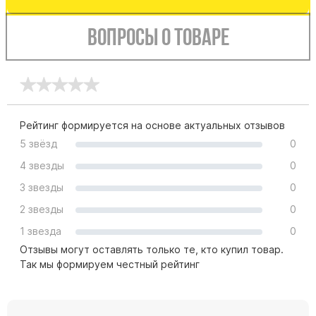
Буквы из латуни
Вопросы о товаре
Цоколь из гранита
Ограды из гранита
Ограды из чугуна
Столбы для ограды чугун
Ограды металл
Рейтинг формируется на основе актуальных отзывов
5 звёзд
0
Столы и лавки
4 звезды
0
Тротуарная плитка
Вазы полимерные
3 звезды
0
Подсвечники
2 звезды
0
Венки
1 звезда
0
Отзывы могут оставлять только те, кто купил товар.
Вазы из гранита
Так мы формируем честный рейтинг
Скульптуры в полный рост