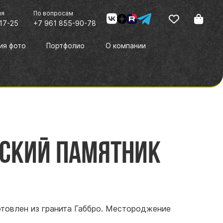
ия
По вопросам
17-25
+7 961 855-90-78
ия фото
Портфолио
О компании
йский памятник
отовлен из гранита Габбро. Местороджение