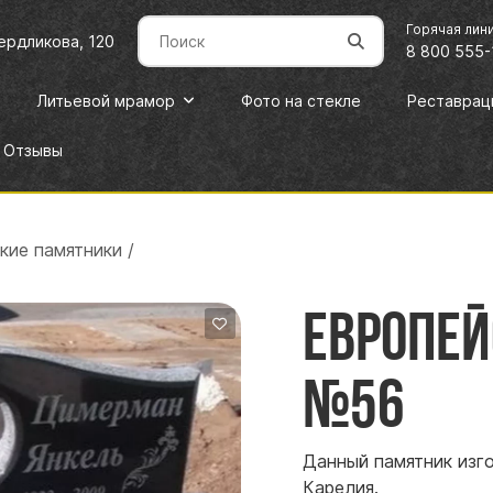
Горячая лин
вердликова, 120
8 800 555-
Литьевой мрамор
Фото на стекле
Реставрац
Отзывы
кие памятники
/
Европе
№56
Данный памятник изг
Карелия.