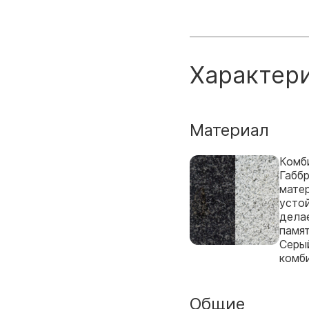
Характер
Материал
Комби
Габбр
мате
усто
дела
памят
Серый
комб
Общие