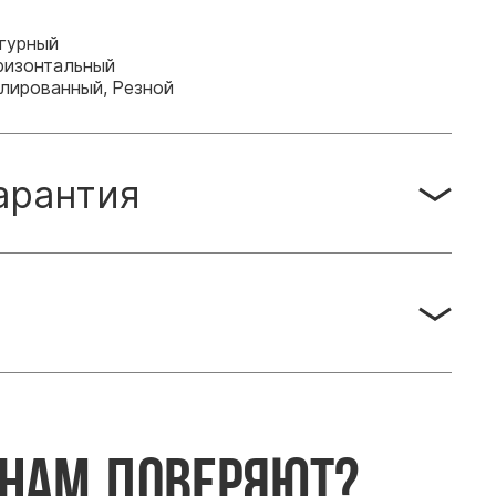
гурный
ризонтальный
лированный, Резной
арантия
 нам доверяют?