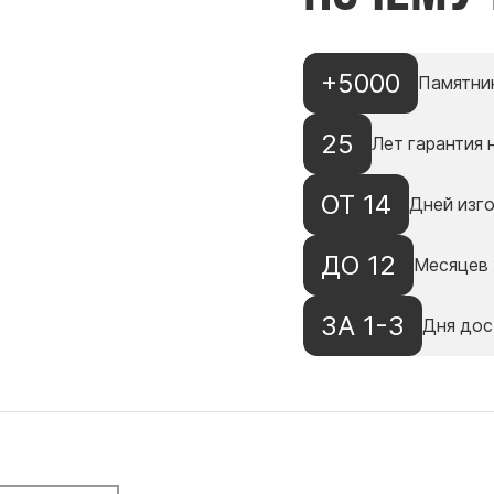
+5000
Памятни
25
Лет гарантия 
ОТ 14
Дней изг
ДО 12
Месяцев 
ЗА 1-3
Дня дос