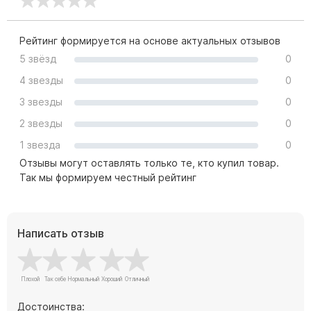
Цоколь из гранита
Ограды из гранита
Рейтинг формируется на основе актуальных отзывов
Ограды из чугуна
5 звёзд
0
Столбы для ограды чугун
4 звезды
0
Ограды металл
3 звезды
0
Столы и лавки
2 звезды
0
Тротуарная плитка
1 звезда
0
Отзывы могут оставлять только те, кто купил товар.
Вазы полимерные
Так мы формируем честный рейтинг
Подсвечники
Венки
Вазы из гранита
Написать отзыв
Скульптуры в полный рост
Скульптуры "Ангел" литиевые
Достоинства: