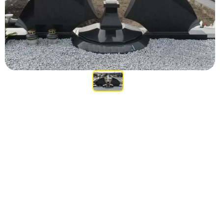
Участникам СВО
Памятники из гранита
Памятники из мрамора
Элитные памятники
Резные памятники
Мемориальные комплексы
Памятники с полноформатным фото
Склеп
Cкульптуры ангел
Детские памятники
Памятники Мусульманские
Памятники Армянские
Европейские памятники
Памятники "Клипарт"
Семейные памятники ( памятники на двоих )