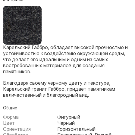
Скульптуры, барельефы и бюсты из бронзы
Колумбарий
Недорогие памятники
Памятники с фотокерамикой
Памятники животным
Карельский Габбро, обладает высокой прочностью и
Памятники младенцу
устойчивостью к воздействию окружающей среды,
что делает его идеальным и одним из самых
Памятники двойные
востребованных материалов для создания
Памятники женщине
памятников.
Памятники маме
Благодаря своему черному цвету и текстуре,
Памятники жене
Карельский гранит Габбро, придаёт памятникам
величественный и благородный вид.
Памятники девушке
Памятники дочери
Общие
Форма
Фигурный
Памятники мужчине
Цвет
Черный
Ориентация
Горизонтальный
Памятники дедушке