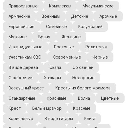
Православные
Комплексы
Мусульманские
Армянские
Военным
Детские
Арочные
Европейские
Семейные
Колумбарий
Мужчине
Врачу
Женщине
Индивидуальные
Ростовые
Родителям
Участникам СВО
Современные
Черные
В виде дерева
Скала
Со свечей
С лебедями
Хачкары
Недорогие
Воздушный крест
Кресты из белого мрамора
Стандартные
Красивые
Волна
Цветные
Крест
Белый мрамор
Красные
Коричневые
В виде гитары
Книга