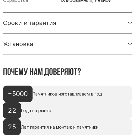
Обработка
Полированный, Резной
Памятники мужу
Памятники отцу
Памятники парню
Сроки и гарантия
Памятники сыну
Установка
Памятники вертикальные
Памятники врачу
Памятники горизонтальные
Почему нам доверяют?
Памятники индивидуальные
Памятники классические
Памятники книга
+5000
Памятников изготавливаем в год
Памятники красивые
Памятники Православные
22
Года на рынке
Памятники прямоугольные
25
Памятники с воздушным креcтом
Лет гарантия на монтаж и памятники