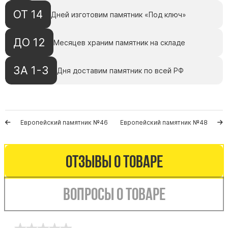
Памятники с колоннами
ОТ 14
Дней изготовим памятник «Под ключ»
Памятники современные
Памятники стандартные
ДО 12
Месяцев храним памятник на складе
Памятники черные
Памятники со свечей
ЗА 1-3
Дня доставим памятник по всей РФ
Памятники в виде дерева
Памятники с лебедями
Памятники в форме волны
Европейский памятник №46
Европейский памятник №48
Хачкары
Памятники ростовые
Памятники в форме скалы
Отзывы о товаре
Памятник Родителям
Вопросы о товаре
Мемориальные доски
Буквы из латуни