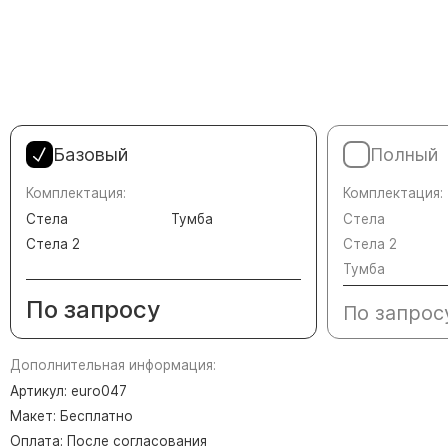
Памятники в форме креста
Зеркальные памятники
Памятники из белого мрамора Коелга
Креативные памятники
Кресты из белого мрамора
Базовый
Полный
Фигурные памятники
Памятники в виде гитары
Комплектация:
Комплектация:
Стела
Тумба
Стела
Памятники комбинированные
Стела 2
Стела 2
Памятники из цветного гранита
Тумба
Памятники красные
По запросу
По запрос
Памятники красно-черные
Памятники коричневые
Дополнительная информация:
Памятники серые
Артикул: euro047
Памятники зеленые
Макет: Бесплатно
Оплата: После согласования
Памятники из Дымовского гранита