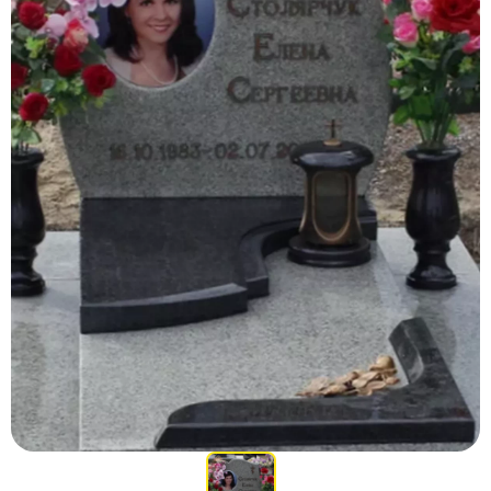
Участникам СВО
Памятники из гранита
Памятники из мрамора
Элитные памятники
Резные памятники
Мемориальные комплексы
Памятники с полноформатным фото
Склеп
Cкульптуры ангел
Детские памятники
Памятники Мусульманские
Памятники Армянские
Европейские памятники
Памятники "Клипарт"
Семейные памятники ( памятники на двоих )