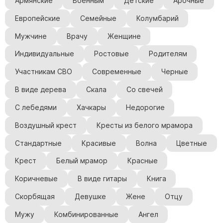
Армянские
Военным
Детские
Арочные
Европейские
Семейные
Колумбарий
Мужчине
Врачу
Женщине
Индивидуальные
Ростовые
Родителям
Участникам СВО
Современные
Черные
В виде дерева
Скала
Со свечей
С лебедями
Хачкары
Недорогие
Воздушный крест
Кресты из белого мрамора
Стандартные
Красивые
Волна
Цветные
Крест
Белый мрамор
Красные
Коричневые
В виде гитары
Книга
Скорбящая
Девушке
Жене
Отцу
Мужу
Комбинированные
Ангел