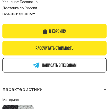
Хранение: Бесплатно
Памятники из гранита Возрождение
Доставка по России
Памятники из гранита Гранатовый Амфиболит
Гарантия: до 30 лет
Памятники из гранита Сюскюянсаари
Памятники из гранита Балтик Грин
В корзину
Памятники из гранита Покостовский
Памятники из гранита Лезниковский
Рассчитать стоимость
Памятники из гранита Мансуровский
Памятники из гранита Масловский
Написать в telegram
Памятники из гранита Токовский
Памятники из гранита Капустинский
Арочные памятники
Характеристики
Памятники Крест
Памятники военным
Материал
Часовни из белого мрамора и гранита