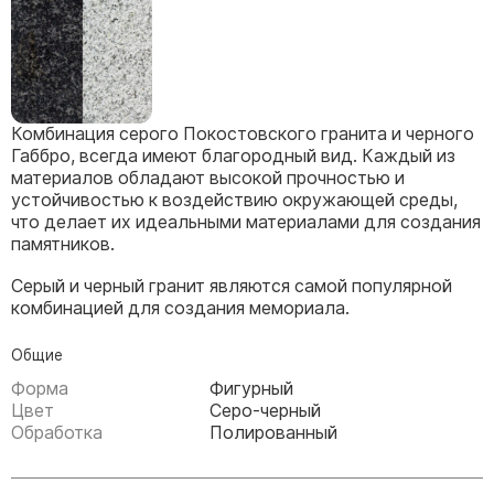
Скульптуры, барельефы и бюсты из бронзы
Колумбарий
Недорогие памятники
Памятники с фотокерамикой
Комбинация серого Покостовского гранита и черного
Памятники животным
Габбро, всегда имеют благородный вид. Каждый из
материалов обладают высокой прочностью и
Памятники младенцу
устойчивостью к воздействию окружающей среды,
Памятники двойные
что делает их идеальными материалами для создания
памятников.
Памятники женщине
Серый и черный гранит являются самой популярной
Памятники маме
комбинацией для создания мемориала.
Памятники жене
Памятники девушке
Общие
Памятники дочери
Форма
Фигурный
Цвет
Серо-черный
Обработка
Полированный
Памятники мужчине
Памятники дедушке