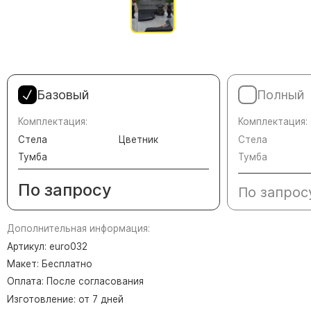
Памятники в форме креста
Зеркальные памятники
Памятники из белого мрамора Коелга
Креативные памятники
Кресты из белого мрамора
Базовый
Полный
Фигурные памятники
Комплектация:
Комплектация:
Памятники в виде гитары
Стела
Цветник
Стела
Тумба
Тумба
Памятники комбинированные
Памятники из цветного гранита
По запросу
По запрос
Памятники красные
Памятники красно-черные
Дополнительная информация:
Памятники коричневые
Артикул: euro032
Макет: Бесплатно
Памятники серые
Оплата: После согласования
Памятники зеленые
Изготовление: от 7 дней
Памятники из Дымовского гранита