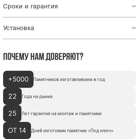
Памятники мужу
Сроки и гарантия
Памятники отцу
Памятники парню
Установка
Памятники сыну
Памятники вертикальные
Почему нам доверяют?
Памятники врачу
Памятники горизонтальные
Памятники индивидуальные
+5000
Памятников изготавливаем в год
Памятники классические
Памятники книга
22
Года на рынке
Памятники красивые
Памятники Православные
25
Лет гарантия на монтаж и памятники
Памятники прямоугольные
ОТ 14
Памятники с воздушным креcтом
Дней изготовим памятник «Под ключ»