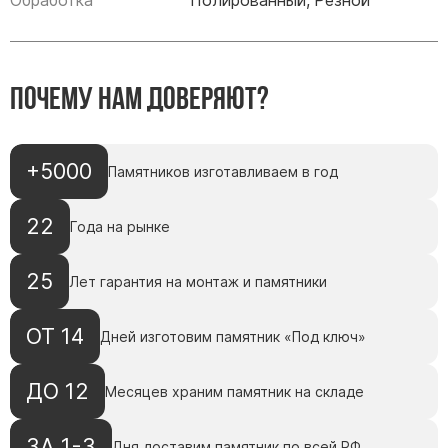
Обработка
Полированный, Резной
Памятники мужу
Памятники отцу
Памятники парню
Почему нам доверяют?
Памятники сыну
Памятники вертикальные
+5000
Памятников изготавливаем в год
Памятники врачу
Памятники горизонтальные
22
Года на рынке
Памятники индивидуальные
Памятники классические
25
Лет гарантия на монтаж и памятники
Памятники книга
Памятники красивые
ОТ 14
Дней изготовим памятник «Под ключ»
Памятники Православные
ДО 12
Памятники прямоугольные
Месяцев храним памятник на складе
Памятники с воздушным креcтом
ЗА 1-3
Дня доставим памятник по всей РФ