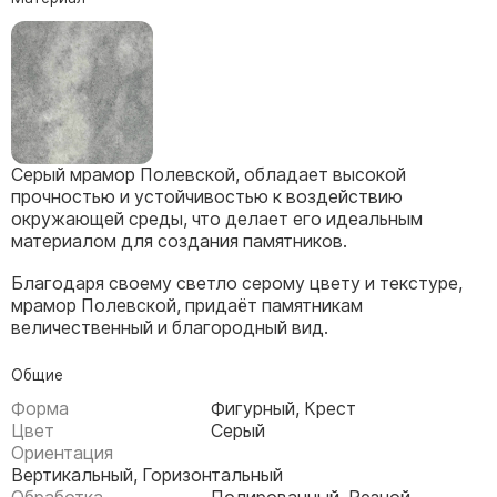
Скульптуры, барельефы и бюсты из бронзы
Колумбарий
Недорогие памятники
Памятники с фотокерамикой
Памятники животным
Серый мрамор Полевской, обладает высокой
Памятники младенцу
прочностью и устойчивостью к воздействию
окружающей среды, что делает его идеальным
Памятники двойные
материалом для создания памятников.
Памятники женщине
Благодаря своему светло серому цвету и текстуре,
Памятники маме
мрамор Полевской, придаёт памятникам
Памятники жене
величественный и благородный вид.
Памятники девушке
Общие
Памятники дочери
Форма
Фигурный, Крест
Цвет
Серый
Памятники мужчине
Ориентация
Вертикальный, Горизонтальный
Памятники дедушке