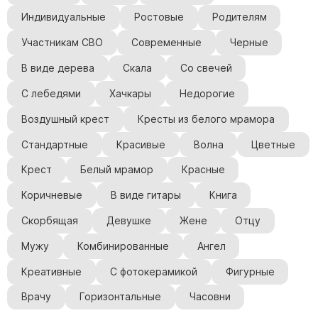
Индивидуальные
Ростовые
Родителям
Участникам СВО
Современные
Черные
В виде дерева
Скала
Со свечей
С лебедями
Хачкары
Недорогие
Воздушный крест
Кресты из белого мрамора
Стандартные
Красивые
Волна
Цветные
Крест
Белый мрамор
Красные
Коричневые
В виде гитары
Книга
Скорбящая
Девушке
Жене
Отцу
Мужу
Комбинированные
Ангел
Креативные
С фотокерамикой
Фигурные
Врачу
Горизонтальные
Часовни