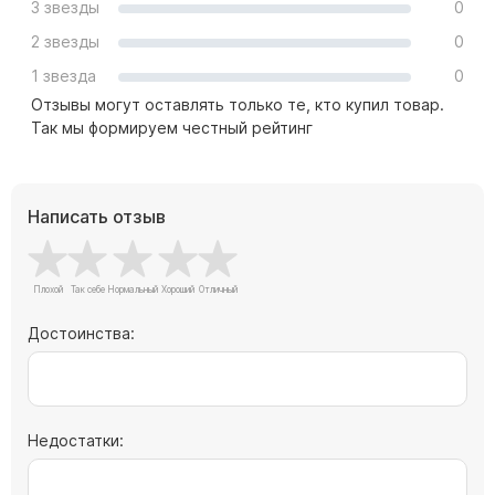
3 звезды
0
Цоколь из гранита
2 звезды
0
Ограды из гранита
1 звезда
0
Ограды из чугуна
Отзывы могут оставлять только те, кто купил товар.
Столбы для ограды чугун
Так мы формируем честный рейтинг
Ограды металл
Столы и лавки
Написать отзыв
Тротуарная плитка
Вазы полимерные
Подсвечники
Венки
Достоинства:
Вазы из гранита
Скульптуры в полный рост
Недостатки:
Скульптуры "Ангел" литиевые