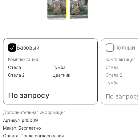
Памятники в форме креста
Зеркальные памятники
Памятники из белого мрамора Коелга
Креативные памятники
Кресты из белого мрамора
Базовый
Полный
Фигурные памятники
Памятники в виде гитары
Комплектация:
Комплектация:
Стела
Тумба
Стела
Памятники комбинированные
Стела 2
Цветник
Стела 2
Памятники из цветного гранита
Тумба
Памятники красные
По запросу
По запрос
Памятники красно-черные
Памятники коричневые
Дополнительная информация:
Памятники серые
Артикул: pd0009
Памятники зеленые
Макет: Бесплатно
Оплата: После согласования
Памятники из Дымовского гранита