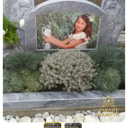
Участникам СВО
Памятники из гранита
Памятники из мрамора
Элитные памятники
Резные памятники
Мемориальные комплексы
Памятники с полноформатным фото
Склеп
Cкульптуры ангел
Детские памятники
Памятники Мусульманские
Памятники Армянские
Европейские памятники
Памятники "Клипарт"
Семейные памятники ( памятники на двоих )