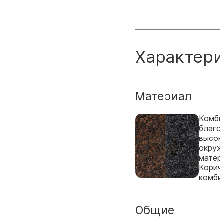
Характер
Материал
Комби
благ
высо
окру
мате
Корич
комб
Общие