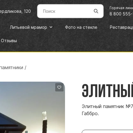
Горячая лин
вердликова, 120
8 800 555-
Литьевой мрамор
Фото на стекле
Реставрац
Отзывы
памятники
/
Элитны
Элитный памятник №7
Габбро.