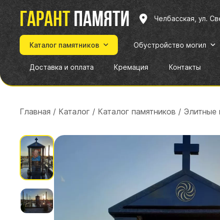
Гарант
памяти
Челбасская, ул. С
Каталог памятников
Обустройство могил
Доставка и оплата
Кремация
Контакты
Главная
/
Каталог
/
Каталог памятников
/
Элитные 