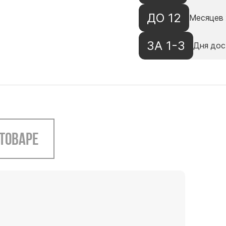
ДО 12
Месяцев 
ЗА 1-3
Дня дос
 товаре