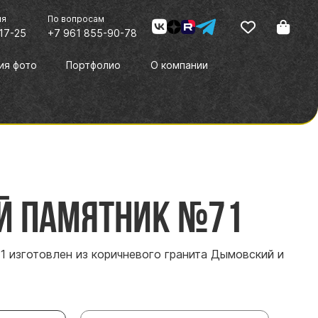
ия
По вопросам
17-25
+7 961 855-90-78
ия фото
Портфолио
О компании
й памятник №71
1 изготовлен из коричневого гранита Дымовский и