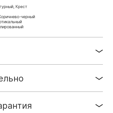
гурный, Крест
 Коричнево-черный
ртикальный
лированный
ельно
арантия