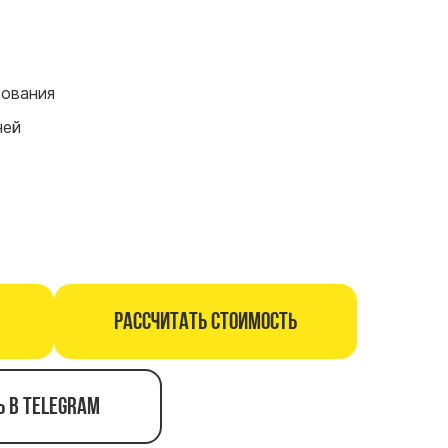
сования
ней
Рассчитать стоимость
ь в telegram