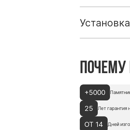
Установка
Почему
+5000
Памятни
25
Лет гарантия 
ОТ 14
Дней изг