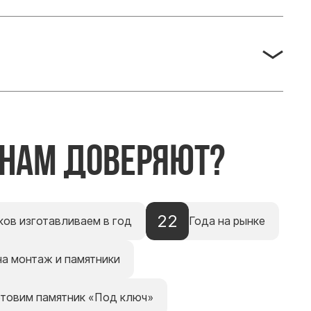
 нам доверяют?
22
ков изготавливаем в год
Года на рынке
на монтаж и памятники
отовим памятник «Под ключ»